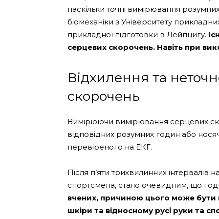
наскільки точні вимірювання розумни
біомеханіки з Університету прикладни
прикладної підготовки в Лейпцигу.
Іс
серцевих скорочень. Навіть при ви
Відхилення та неточно
скорочень
Вимірюючи вимірювання серцевих ск
відповідних розумних годин або нося
перевіреного на ЕКГ.
Після п’яти трихвилинних інтервалів 
спортсмена, стало очевидним, що го
вчених, причиною цього може бути в
шкіри та відносному русі руки та с