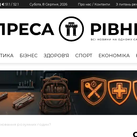
| €
51.1
/
52.1
Субота, 8 Серпня, 2026
Про нас / Контакти
З питань р
ТИКА
БІЗНЕС
ЗДОРОВ'Я
СПОРТ
ЕКОНОМІКА
Преса
Рівне
мірювання розумних годин?