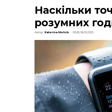
Наскільки то
розумних го
Автор:
Katerina Melnik
-
09:28, 06.05.2025