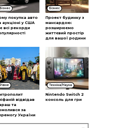
Бізнес
Бізнес
ому покупка авто
Проект будинку з
а аукціоні у США
мансардою:
’є всі рекорди
розширюємо
опулярності
життєвий простір
для вашої родини
Рівне
Техніка/Наука
итрополит
Nintendo Switch 2
піфаній відвідав
консоль для гри
араш та
омолився за
еремогу України