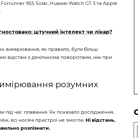
orrunner 955 Solar, Huawei Watch GT 3 та Apple
.
гностовано: штучний інтелект чи лікар?
м, вимірювання, як правило, були більш
икі відстані з декількома поворотами, ніж при
вимірювання розумних
 під час плавання. Як показало дослідження,
йні, всі носячі пристрої не змогли.
Ні відстань,
авильно розпізнати.