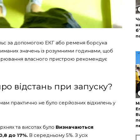
Ч
н
б
п
льс за допомогою ЕКГ або ременя борсука
иманих значень із розумними годинами, щоб
вимірювання власного пристрою рекомендує
про відстань при запуску?
мам практично не було серйозних відхилень у
М
Е
В
п
п
ерхнях та висотах було
Визначаються
0,8 до 17%.
В середньому 5%. З усіх