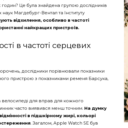
х годин? Це була знайдена групою дослідників
х наук Магдебург-Вентал та Інституту
нують відхилення, особливо в частоті
користанні найкращих пристроїв.
сті в частоті серцевих
орочень, дослідники порівнювали показники
чого пристрою з показниками ременя Барсука,
на велосипеді для вправ для кожного
динник часто виявився менш точним.
На думку
ідмінності в підшкірному жирі, кольорі
постереження
. Загалом, Apple Watch SE був