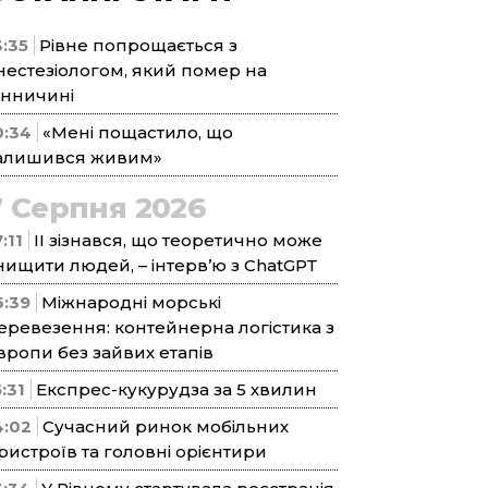
3:35
Рівне попрощається з
нестезіологом, який помер на
інничині
0:34
«Мені пощастило, що
алишився живим»
7 Серпня 2026
:11
ІІ зізнався, що теоретично може
нищити людей, – інтерв’ю з ChatGPT
6:39
Міжнародні морські
еревезення: контейнерна логістика з
вропи без зайвих етапів
5:31
Експрес-кукурудза за 5 хвилин
4:02
Сучасний ринок мобільних
ристроїв та головні орієнтири