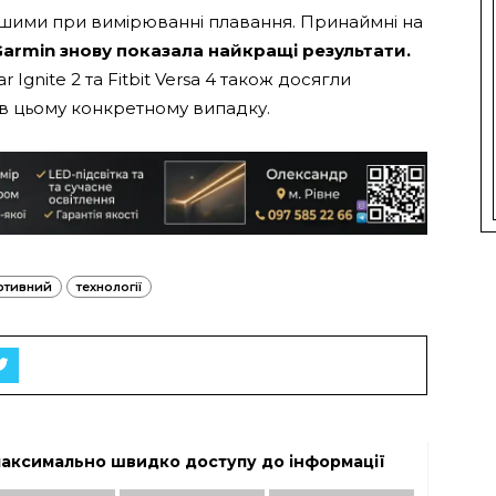
ошими при вимірюванні плавання. Принаймні на
armin знову показала найкращі результати.
 Ignite 2 та Fitbit Versa 4 також досягли
в цьому конкретному випадку.
ртивний
технології
максимально швидко доступу до інформації