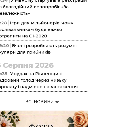
3:34
У Рівному стартувала реєстрація
а благодійний велопробіг «За
езалежність»
1:28
Ігри для мільйонерів: чому
болівальникам буде важко
отрапити на ОІ-2028
9:20
Вчені розробляють розумні
куляри для грибників
6 Серпня 2026
9:35
У судах на Рівненщині –
адровий голод через низьку
арплату і надмірне навантаження
ВСІ НОВИНИ