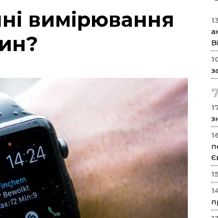
чні вимірювання
1
а
дин?
В
1
з
17
з
1
п
Є
1
1
п