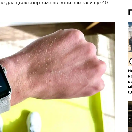
ле для двох спортсменів вони впізнали ще 40
Н
к
в
м
ц