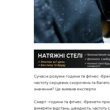
Сучасні розумні години та фітнес -бре
частоту серцевих скорочень та багато 
значення? Це виявив експерти.
Смарт -години та фітнес -брекети пр
виміряти відстань, швидкість, частоту