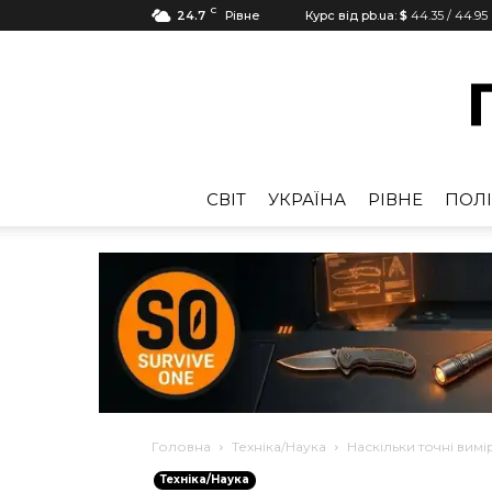
C
24.7
Рівне
Курс від pb.ua:
$
44.35
/
44.95
CВІТ
УКРАЇНА
РІВНЕ
ПОЛІ
Головна
Техніка/Наука
Наскільки точні ви
Техніка/Наука