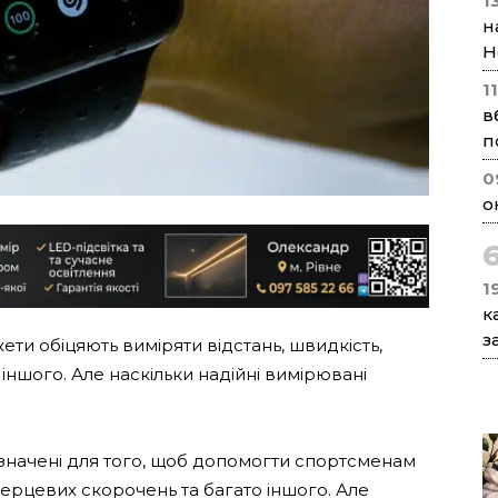
1
н
Н
1
в
п
0
о
1
к
з
кети обіцяють виміряти відстань, швидкість,
іншого. Але наскільки надійні вимірювані
изначені для того, щоб допомогти спортсменам
 серцевих скорочень та багато іншого. Але