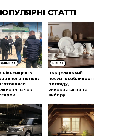
ПОПУЛЯРНІ СТАТТІ
Кримінал
Бізнес
а Рівненщині з
Порцеляновий
раденого тютюну
посуд: особливості
иготовляли
догляду,
ільйони пачок
використання та
игарок
вибору