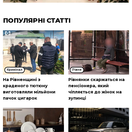
ПОПУЛЯРНІ СТАТТІ
Кримінал
Рівне
На Рівненщині з
Рівнянки скаржаться на
краденого тютюну
пенсіонера, який
виготовляли мільйони
чіпляється до жінок на
пачок цигарок
зупинці