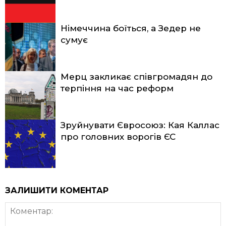
Німеччина боїться, а Зедер не
сумує
Мерц закликає співгромадян до
терпіння на час реформ
Зруйнувати Євросоюз: Кая Каллас
про головних ворогів ЄС
ЗАЛИШИТИ КОМЕНТАР