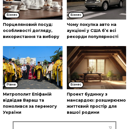
Бізнес
Бізнес
Порцеляновий посуд:
Чому покупка авто на
особливості догляду,
аукціоні у США б’є всі
використання та вибору
рекорди популярності
Рівне
Бізнес
Митрополит Епіфаній
Проект будинку з
відвідав Вараш та
мансардою: розширюємо
помолився за перемогу
життєвий простір для
України
вашої родини