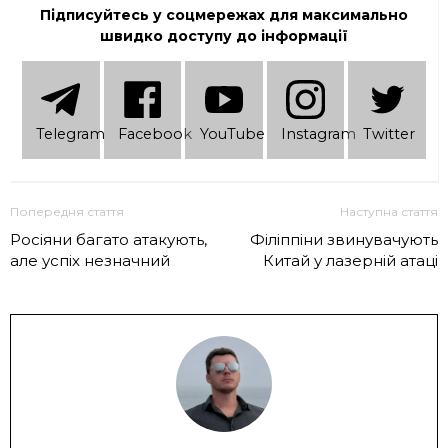
Підписуйтесь у соцмережах для максимально
швидко доступу до інформації
Telеgram
Facebook
YouTube
Instagram
Twitter
Попередня стаття
Наступна стаття
Росіяни багато атакують,
Філіппіни звинувачують
але успіх незначний
Китай у лазерній атаці