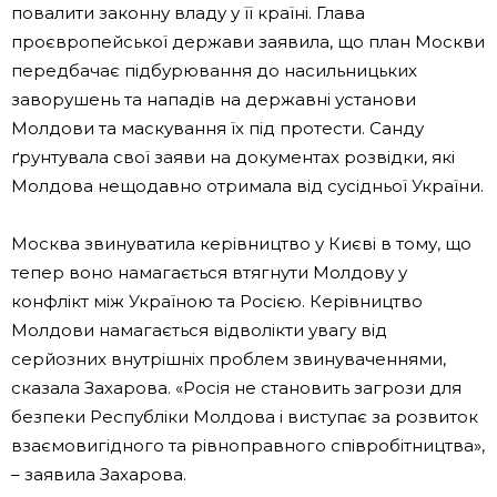
повалити законну владу у її країні. Глава
проєвропейської держави заявила, що план Москви
передбачає підбурювання до насильницьких
заворушень та нападів на державні установи
Молдови та маскування їх під протести. Санду
ґрунтувала свої заяви на документах розвідки, які
Молдова нещодавно отримала від сусідньої України.
Москва звинуватила керівництво у Києві в тому, що
тепер воно намагається втягнути Молдову у
конфлікт між Україною та Росією. Керівництво
Молдови намагається відволікти увагу від
серйозних внутрішніх проблем звинуваченнями,
сказала Захарова. «Росія не становить загрози для
безпеки Республіки Молдова і виступає за розвиток
взаємовигідного та рівноправного співробітництва»,
– заявила Захарова.