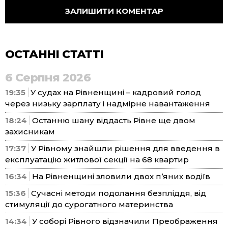
ОСТАННІ СТАТТІ
6 Серпня 2026
19:35
У судах на Рівненщині – кадровий голод
через низьку зарплату і надмірне навантаження
18:24
Останню шану віддасть Рівне ще двом
захисникам
17:37
У Рівному знайшли рішення для введення в
експлуатацію житлової секції на 68 квартир
16:34
На Рівненщині зловили двох п’яних водіїв
15:36
Сучасні методи подолання безпліддя, від
стимуляції до сурогатного материнства
14:34
У соборі Рівного відзначили Преображення