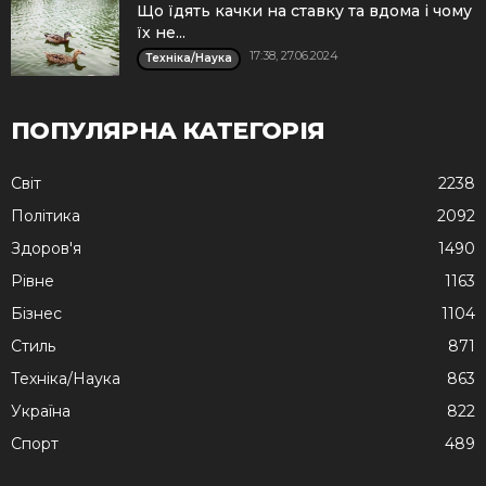
Що їдять качки на ставку та вдома і чому
їх не...
17:38, 27.06.2024
Техніка/Наука
ПОПУЛЯРНА КАТЕГОРІЯ
Cвіт
2238
Політика
2092
Здоров'я
1490
Рівне
1163
Бізнес
1104
Стиль
871
Техніка/Наука
863
Україна
822
Спорт
489