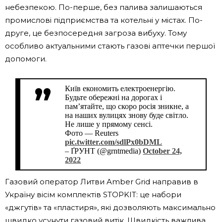
небезпекою. По-перше, без палива залишаються
промислові підприємства та котельні у містах. По-
друге, це безпосередня загроза вибуху. Тому
особливо актуальними стають газові аптечки першої
допомоги.
Київ економить електроенергію.
Будьте обережні на дорогах і
пам’ятайте, що скоро росія зникне, а
на наших вулицях знову буде світло.
Не лише у прямому сенсі.
Фото — Reuters
pic.twitter.com/sdlPx0bDML
– ҐРУНТ (@grntmedia)
October 24,
2022
Газовий оператор Литви Amber Grid направив в
Україну вісім комплектів STOPKIT: це набори
«джгутів» та «пластиря», які дозволяють максимально
швидко усунути газовий витік. Швидкість важлива