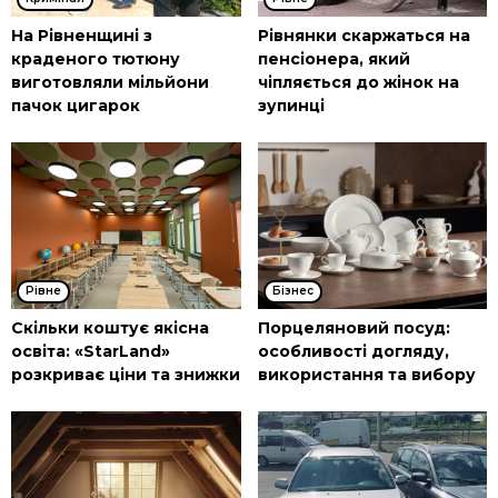
На Рівненщині з
Рівнянки скаржаться на
краденого тютюну
пенсіонера, який
виготовляли мільйони
чіпляється до жінок на
пачок цигарок
зупинці
Рівне
Бізнес
Скільки коштує якісна
Порцеляновий посуд:
освіта: «StarLand»
особливості догляду,
розкриває ціни та знижки
використання та вибору