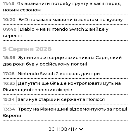
11:43
Як визначити потребу ґрунту в калії перед
новим сезоном
10:20
BYD показала машини із золотом по кузову
09:40
Diablo 4 на Nintendo Switch 2 вийде у
вересні
5 Серпня 2026
18:36
Зупинилося серце захисника із Сарн, який
два роки був у російському полоні
17:25
Nintendo Switch 2 консоль для гри
16:35
Депутати ще більше контролюватимуть на
Рівненщині головних лікарів
15:34
Загинув старший сержант з Полісся
13:34
Трасу на Рівненщині відремонтують за гроші
Європи
ВСІ НОВИНИ