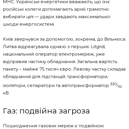
МНС. Українські енергетики вважають, що їхні
російські колеги допомагають армії грамотно
вибирати цілі — удари завдають максимальної
шкоди енергосистемі.
Київ звернувся за допомогою, зокрема, до Вільнюса.
Литва відреагувала однією з перших. Litgrid,
національний оператор електромереж, уже
відправив частину обладнання. Загальна вартість
пакету – майже 75 тисяч євро. Левову частку складає
обладнання для підстанцій: трансформатори,
330
ізолятори, сепаратори та автотрансформатор
⁄
110
кВ.
Газ: подвійна загроза
Пошкодження газових мереж є подвійною