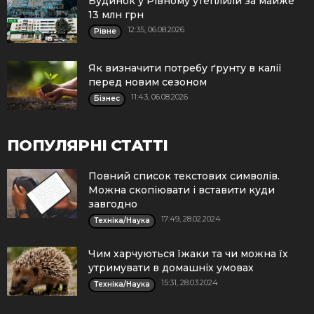
Будинок у Рівному утеплили за майже
13 млн грн
12:35, 06.08.2026
Рівне
Як визначити потребу ґрунту в калії
перед новим сезоном
11:43, 06.08.2026
Бізнес
ПОПУЛЯРНІ СТАТТІ
Повний список текстових символів.
Можна скопіювати і вставити куди
завгодно
17:49, 28.02.2024
Техніка/Наука
Чим харчуються їжаки та чи можна їх
утримувати в домашніх умовах
15:31, 28.03.2024
Техніка/Наука