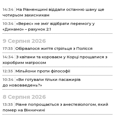
14:34
На Рівненщині віддали останню шану ще
чотирьом захисникам
10:34
«Верес» не зміг відібрати перемогу у
«Динамо» – рахунок 2:1
9 Серпня 2026
17:35
Обірвалося життя стрільця з Полісся
14:34
З квітами та короваєм у Корці прощалися з
хоробрим матросом
12:35
Мільйони проти філософії
10:34
«Ви готували тільки пасажирів
до нововведень?»
8 Серпня 2026
13:35
Рівне попрощається з анестезіологом, який
помер на Вінничині