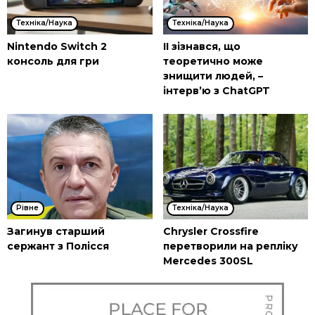
Техніка/Наука
Техніка/Наука
Nintendo Switch 2
ІІ зізнався, що
консоль для гри
теоретично може
знищити людей, –
інтерв’ю з ChatGPT
Рівне
Техніка/Наука
Загинув старший
Chrysler Crossfire
сержант з Полісся
перетворили на репліку
Mercedes 300SL