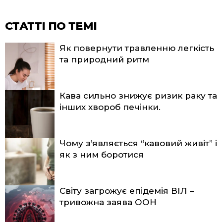
СТАТТІ ПО ТЕМІ
Як повернути травленню легкість
та природний ритм
Кава сильно знижує ризик раку та
інших хвороб печінки.
Чому з’являється “кавовий живіт” і
як з ним боротися
Світу загрожує епідемія ВІЛ –
тривожна заява ООН