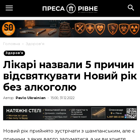
Головна
Здоров'я
Здоров'я
Лікарі назвали 5 причин
відсвяткувати Новий рік
без алкоголю
Автор:
Pavlo Ukrainian
-
15:00, 31.12.2022
Новий рік прийнято зустрічати з шампанським, але є
причини, з яких варто задуматися, а чи ви хочете