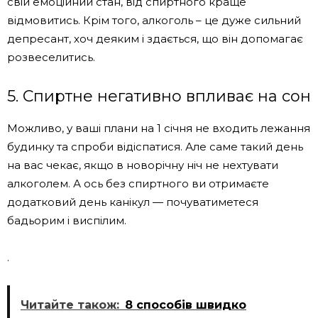
свій емоційний стан, від спиртного краще
відмовитись. Крім того, алкоголь – це дуже сильний
депресант, хоч деяким і здається, що він допомагає
розвеселитись.
5. Спиртне негативно впливає на сон
Можливо, у ваші плани на 1 січня не входить лежання
будинку та спроби відіспатися. Але саме такий день
на вас чекає, якщо в новорічну ніч не нехтувати
алкоголем. А ось без спиртного ви отримаєте
додатковий день канікул — почуватиметеся
бадьорим і виспілим.
.
Читайте також:
8 способів швидко