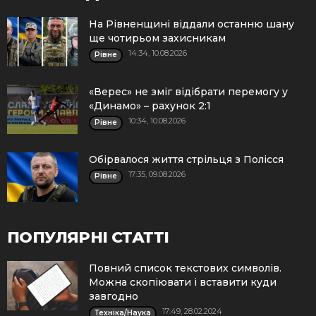
На Рівненщині віддали останню шану
ще чотирьом захисникам
14:34, 10.08.2026
Рівне
«Верес» не зміг відібрати перемогу у
«Динамо» – рахунок 2:1
10:34, 10.08.2026
Рівне
Обірвалося життя стрільця з Полісся
17:35, 09.08.2026
Рівне
ПОПУЛЯРНІ СТАТТІ
Повний список текстових символів.
Можна скопіювати і вставити куди
завгодно
17:49, 28.02.2024
Техніка/Наука