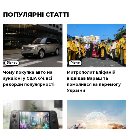
ПОПУЛЯРНІ СТАТТІ
Бізнес
Рівне
Чому покупка авто на
Митрополит Епіфаній
аукціоні у США б’є всі
відвідав Вараш та
рекорди популярності
помолився за перемогу
України