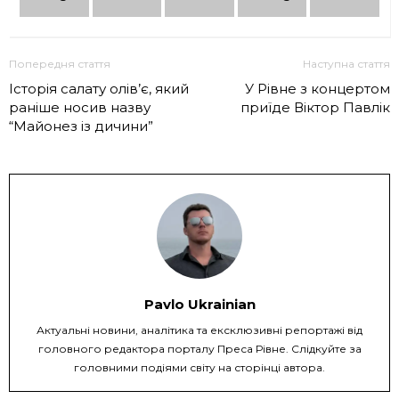
Попередня стаття
Наступна стаття
Історія салату олів’є, який
У Рівне з концертом
раніше носив назву
приїде Віктор Павлік
“Майонез із дичини”
Pavlo Ukrainian
Актуальні новини, аналітика та ексклюзивні репортажі від
головного редактора порталу Преса Рівне. Слідкуйте за
головними подіями світу на сторінці автора.