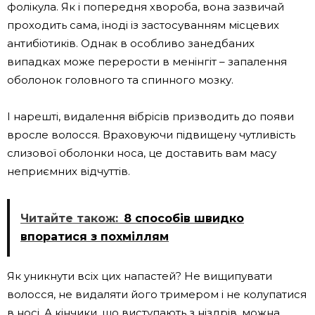
фолікула. Як і попередня хвороба, вона зазвичай
проходить сама, іноді із застосуванням місцевих
антибіотиків. Однак в особливо занедбаних
випадках може перерости в менінгіт – запалення
оболонок головного та спинного мозку.
І нарешті, видалення вібрісів призводить до появи
вросле волосся. Враховуючи підвищену чутливість
слизової оболонки носа, це доставить вам масу
неприємних відчуттів.
Читайте також:
8 способів швидко
впоратися з похміллям
Як уникнути всіх цих напастей? Не вищипувати
волосся, не видаляти його тримером і не колупатися
в носі. А кінчики, що виступають з ніздрів, можна