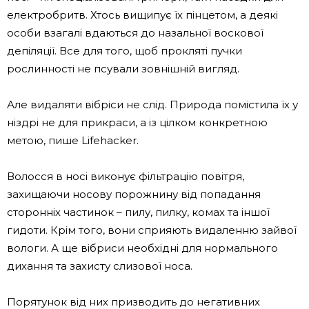
електробритв. Хтось вищипує їх пінцетом, а деякі
особи взагалі вдаються до назальної воскової
депіляції. Все для того, щоб прокляті пучки
рослинності не псували зовнішній вигляд.
Але видаляти вібріси не слід. Природа помістила їх у
ніздрі не для прикраси, а із цілком конкретною
метою, пише Lifehacker.
Волосся в носі виконує фільтрацію повітря,
захищаючи носову порожнину від попадання
сторонніх частинок – пилу, пилку, комах та іншої
гидоти. Крім того, вони сприяють видаленню зайвої
вологи. А ще вібриси необхідні для нормального
дихання та захисту слизової носа.
Порятунок від них призводить до негативних