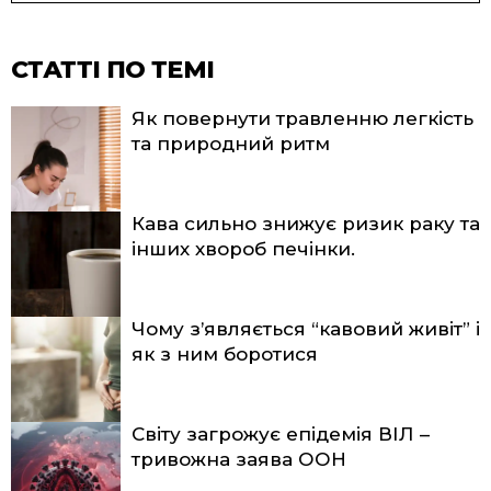
СТАТТІ ПО ТЕМІ
Як повернути травленню легкість
та природний ритм
Кава сильно знижує ризик раку та
інших хвороб печінки.
Чому з’являється “кавовий живіт” і
як з ним боротися
Світу загрожує епідемія ВІЛ –
тривожна заява ООН