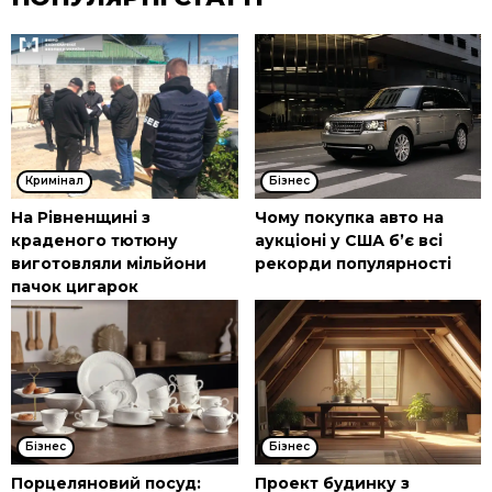
Кримінал
Бізнес
На Рівненщині з
Чому покупка авто на
краденого тютюну
аукціоні у США б’є всі
виготовляли мільйони
рекорди популярності
пачок цигарок
Бізнес
Бізнес
Порцеляновий посуд:
Проект будинку з