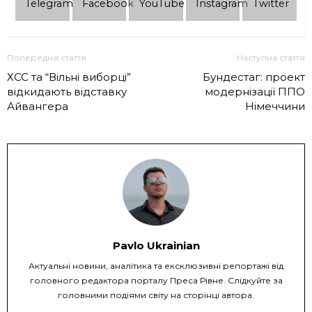
Telеgram
Facebook
YouTube
Instagram
Twitter
Попередня стаття
Наступна стаття
ХСС та “Вільні виборці”
Бундестаг: проект
відкидають відставку
модернізації ППО
Айвангера
Німеччини
Pavlo Ukrainian
Актуальні новини, аналітика та ексклюзивні репортажі від
головного редактора порталу Преса Рівне. Слідкуйте за
головними подіями світу на сторінці автора.