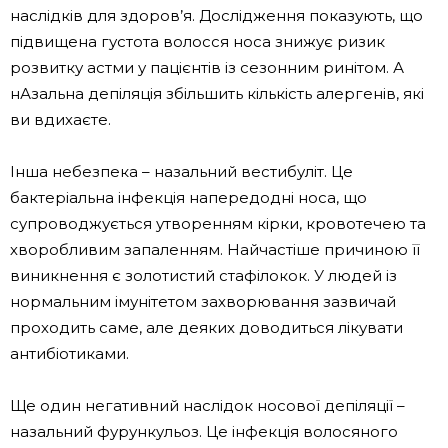
наслідків для здоров’я. Дослідження показують, що
підвищена густота волосся носа знижує ризик
розвитку астми у пацієнтів із сезонним ринітом. А
н
Азальна депіляція збільшить кількість алергенів, які
ви вдихаєте.
Інша небезпека – назальний вестибуліт. Це
бактеріальна інфекція напередодні носа, що
супроводжується утворенням кірки, кровотечею та
хворобливим запаленням. Найчастіше причиною її
виникнення є золотистий стафілокок. У людей із
нормальним імунітетом захворювання зазвичай
проходить саме, але деяких доводиться лікувати
антибіотиками.
Ще один негативний наслідок носової депіляції –
назальний фурункульоз. Це інфекція волосяного