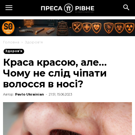
Головна
Здоров'я
Здоров'я
Краса красою, але…
Чому не слід чіпати
волосся в носі?
Автор:
Pavlo Ukrainian
-
21:51, 15.06.2023