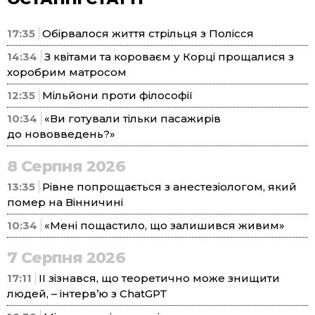
17:35
Обірвалося життя стрільця з Полісся
14:34
З квітами та короваєм у Корці прощалися з
хоробрим матросом
12:35
Мільйони проти філософії
10:34
«Ви готували тільки пасажирів
до нововведень?»
8 Серпня 2026
13:35
Рівне попрощається з анестезіологом, який
помер на Вінничині
10:34
«Мені пощастило, що залишився живим»
7 Серпня 2026
17:11
ІІ зізнався, що теоретично може знищити
людей, – інтерв’ю з ChatGPT