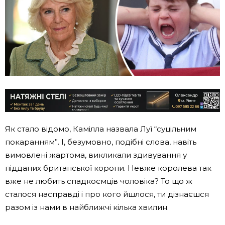
Як стало відомо, Камілла назвала Луї “суцільним
покаранням”. І, безумовно, подібні слова, навіть
вимовлені жартома, викликали здивування у
підданих британської корони. Невже королева так
вже не любить спадкоємців чоловіка? То що ж
сталося насправді і про кого йшлося, ти дізнаєшся
разом із нами в найближчі кілька хвилин.