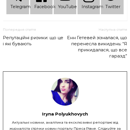
Telеgram
Facebook
YouTube
Instagram
Twitter
Попередня стаття
Наступна стаття
Репутаційні ризики: що це
Енн Гетевей зізналася, що
і які бувають
перенесла викидень: “Я
прикидалася, що все
гаразд”
Iryna Polyukhovych
Актуальні новини, аналітика та ексклюзивні репортажі від
журналіста стрічки новин порталу Преса Рівне. Слідкуйте за