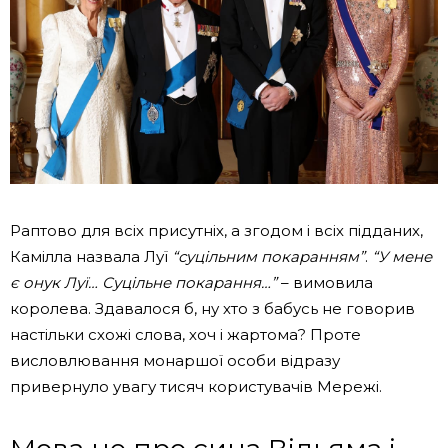
Раптово для всіх присутніх, а згодом і всіх підданих,
Камілла назвала Луї
“суцільним покаранням”
.
“У мене
є онук Луї… Суцільне покарання…”
– вимовила
королева. Здавалося б, ну хто з бабусь не говорив
настільки схожі слова, хоч і жартома? Проте
висловлювання монаршої особи відразу
привернуло увагу тисяч користувачів Мережі.