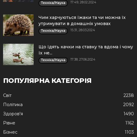
17:49, 28.02.2024
Техніка/Наука
Чим харчуються їжаки та чи можна їх
утримувати в домашніх умовах
15:31, 28.03.2024
Техніка/Наука
Що їдять качки на ставку та вдома і чому
їх не...
17:38, 27.06.2024
Техніка/Наука
ПОПУЛЯРНА КАТЕГОРІЯ
Cвіт
2238
Політика
2092
Здоров'я
1490
Рівне
1162
Бізнес
1103