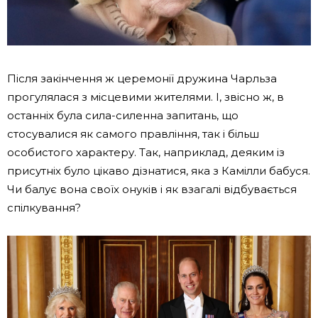
Після закінчення ж церемонії дружина Чарльза
прогулялася з місцевими жителями. І, звісно ж, в
останніх була сила-силенна запитань, що
стосувалися як самого правління, так і більш
особистого характеру. Так, наприклад, деяким із
присутніх було цікаво дізнатися, яка з Камілли бабуся.
Чи балує вона своїх онуків і як взагалі відбувається
спілкування?