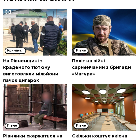
Кримінал
Рівне
На Рівненщині з
Поліг на війні
краденого тютюну
сарненчанин з бригади
виготовляли мільйони
«Магура»
пачок цигарок
Рівне
Рівне
Рівнянки скаржаться на
Скільки коштує якісна