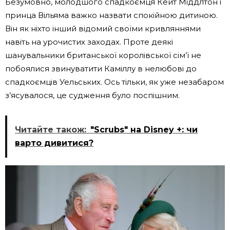
Безумовно, молодшого спадкоємця Кейт Міддлтон і
принца Вільяма важко назвати спокійною дитиною.
Він як ніхто інший відомий своїми кривляннями
навіть на урочистих заходах. Проте деякі
шанувальники британської королівської сім’ї не
побоялися звинуватити Каміллу в нелюбові до
спадкоємців Уельських. Ось тільки, як уже незабаром
з’ясувалося, це судження було поспішним.
Читайте також:
"Scrubs" на Disney +: чи
варто дивитися?