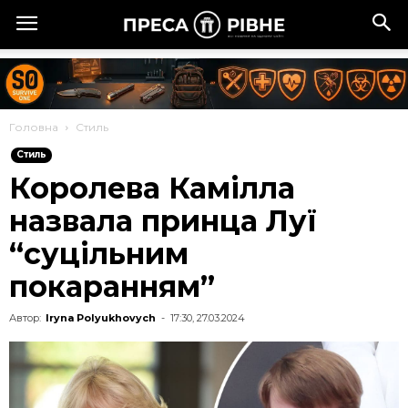
Головна
Стиль
Стиль
Королева Камілла
назвала принца Луї
“суцільним
покаранням”
Автор:
Iryna Polyukhovych
-
17:30, 27.03.2024