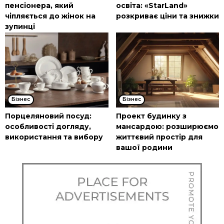
пенсіонера, який
освіта: «StarLand»
чіпляється до жінок на
розкриває ціни та знижки
зупинці
Бізнес
Бізнес
Порцеляновий посуд:
Проект будинку з
особливості догляду,
мансардою: розширюємо
використання та вибору
життєвий простір для
вашої родини