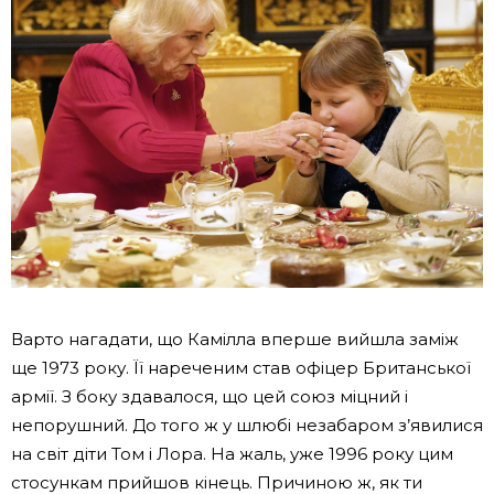
Варто нагадати, що Камілла вперше вийшла заміж
ще 1973 року. Її нареченим став офіцер Британської
армії. З боку здавалося, що цей союз міцний і
непорушний. До того ж у шлюбі незабаром з’явилися
на світ діти Том і Лора. На жаль, уже 1996 року цим
стосункам прийшов кінець. Причиною ж, як ти