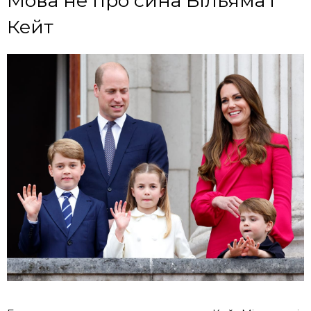
Мова не про сина Вільяма і
Кейт