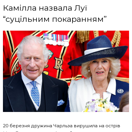
Камілла назвала Луї
“суцільним покаранням”
20 березня дружина Чарльза вирушила на острів