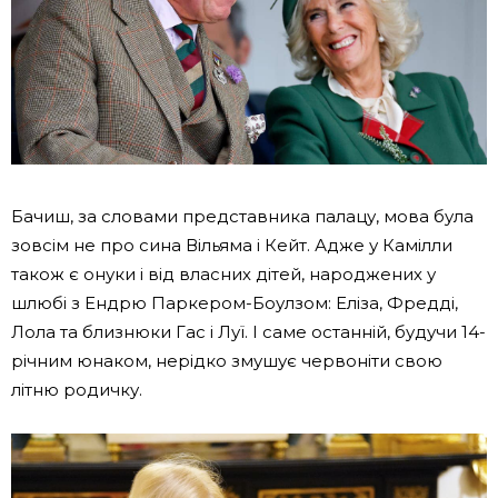
Бачиш, за словами представника палацу, мова була
зовсім не про сина Вільяма і Кейт. Адже у Камілли
також є онуки і від власних дітей, народжених у
шлюбі з Ендрю Паркером-Боулзом: Еліза, Фредді,
Лола та близнюки Гас і Луї. І саме останній, будучи 14-
річним юнаком, нерідко змушує червоніти свою
літню родичку.