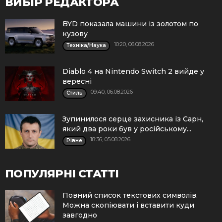
ВИБІР РЕДАКТОРА
BYD показала машини із золотом по
кузову
10:20, 06.08.2026
Техніка/Наука
Diablo 4 на Nintendo Switch 2 вийде у
вересні
09:40, 06.08.2026
Стиль
Зупинилося серце захисника із Сарн,
який два роки був у російському...
18:36, 05.08.2026
Рівне
ПОПУЛЯРНІ СТАТТІ
Повний список текстових символів.
Можна скопіювати і вставити куди
завгодно