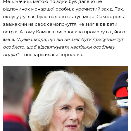
Мен. Бачиш, метою поїздки був далеко не
відпочинок монаршої особи, а урочистий захід. Так,
округу Дуглас було надано статус міста. Сам король,
зважаючи на своє самопочуття, не зміг відвідати
острів. А тому Камілла виголосила промову від його
імені.
“Дуже шкода, що він не зміг бути присутнім тут
особисто, щоб відсвяткувати настільки особливу
подію”
, – поскаржилася королева.