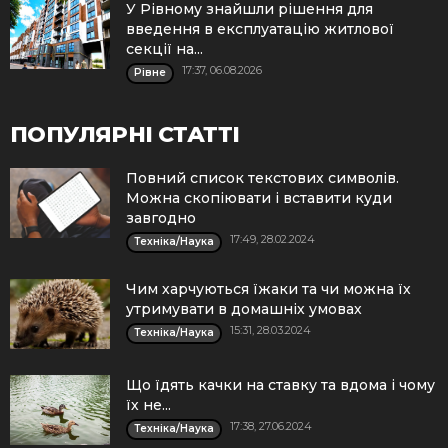
У Рівному знайшли рішення для
введення в експлуатацію житлової
секції на...
17:37, 06.08.2026
Рівне
ПОПУЛЯРНІ СТАТТІ
Повний список текстових символів.
Можна скопіювати і вставити куди
завгодно
17:49, 28.02.2024
Техніка/Наука
Чим харчуються їжаки та чи можна їх
утримувати в домашніх умовах
15:31, 28.03.2024
Техніка/Наука
Що їдять качки на ставку та вдома і чому
їх не...
17:38, 27.06.2024
Техніка/Наука