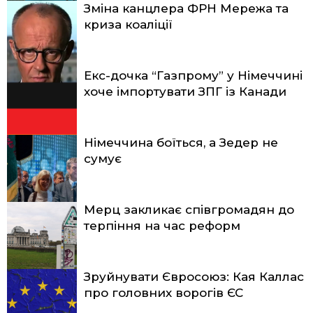
Зміна канцлера ФРН Мережа та
криза коаліції
Екс-дочка “Газпрому” у Німеччині
хоче імпортувати ЗПГ із Канади
Німеччина боїться, а Зедер не
сумує
Мерц закликає співгромадян до
терпіння на час реформ
Зруйнувати Євросоюз: Кая Каллас
про головних ворогів ЄС