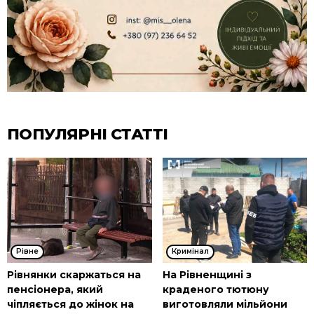
ПОПУЛЯРНІ СТАТТІ
Рівне
Кримінал
Рівнянки скаржаться на
На Рівненщині з
пенсіонера, який
краденого тютюну
чіпляється до жінок на
виготовляли мільйони