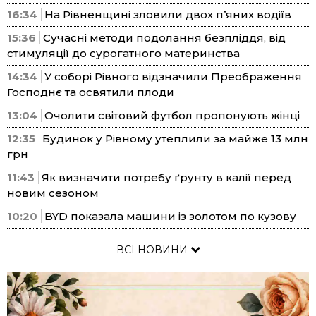
16:34
На Рівненщині зловили двох п’яних водіїв
15:36
Сучасні методи подолання безпліддя, від
стимуляції до сурогатного материнства
14:34
У соборі Рівного відзначили Преображення
Господнє та освятили плоди
13:04
Очолити світовий футбол пропонують жінці
12:35
Будинок у Рівному утеплили за майже 13 млн
грн
11:43
Як визначити потребу ґрунту в калії перед
новим сезоном
10:20
BYD показала машини із золотом по кузову
ВСІ НОВИНИ