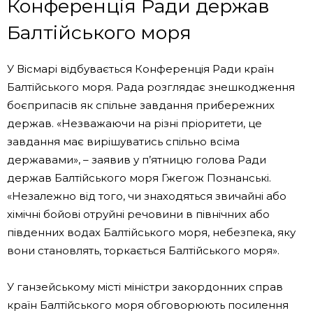
Конференція Ради держав
Балтійського моря
У Вісмарі відбувається Конференція Ради країн
Балтійського моря. Рада розглядає знешкодження
боєприпасів як спільне завдання прибережних
держав. «Незважаючи на різні пріоритети, це
завдання має вирішуватись спільно всіма
державами», – заявив у п’ятницю голова Ради
держав Балтійського моря Гжегож Познанські.
«Незалежно від того, чи знаходяться звичайні або
хімічні бойові отруйні речовини в північних або
південних водах Балтійського моря, небезпека, яку
вони становлять, торкається Балтійського моря».
У ганзейському місті міністри закордонних справ
країн Балтійського моря обговорюють посилення