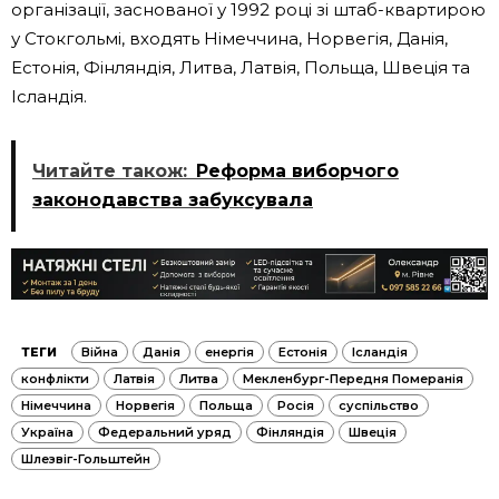
організації, заснованої у 1992 році зі штаб-квартирою
у Стокгольмі, входять Німеччина, Норвегія, Данія,
Естонія, Фінляндія, Литва, Латвія, Польща, Швеція та
Ісландія.
Читайте також:
Реформа виборчого
законодавства забуксувала
ТЕГИ
Війна
Данія
енергія
Естонія
Ісландія
конфлікти
Латвія
Литва
Мекленбург-Передня Померанія
Німеччина
Норвегія
Польща
Росія
суспільство
Україна
Федеральний уряд
Фінляндія
Швеція
Шлезвіг-Гольштейн