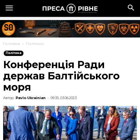
Головна
Політика
Політика
Конференція Ради
держав Балтійського
моря
Автор:
Pavlo Ukrainian
-
09:35, 03.06.2023