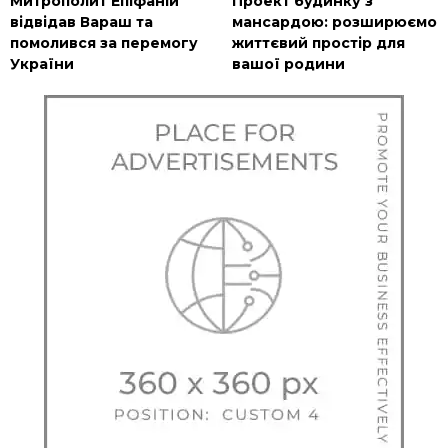
Митрополит Епіфаній
Проект будинку з
відвідав Вараш та
мансардою: розширюємо
помолився за перемогу
життєвий простір для
України
вашої родини