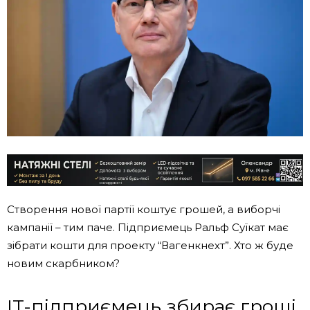
Створення нової партії коштує грошей, а виборчі
кампанії – тим паче. Підприємець Ральф Суїкат має
зібрати кошти для проекту “Вагенкнехт”. Хто ж буде
новим скарбником?
IT-підприємець збирає гроші