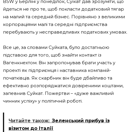
BSW у Берліні у понеділок, Суїкат дав зрозуміти, що
йдеться не про те, щоб покласти додатковий тягар
на малий та середній бізнес. Порівняно з великими
корпораціями малі та середні підприємства
перебувають у несправедливих податкових умовах.
Все це, за словами Суйката, було достатньою
підставою для того, щоб знайти контакт із
Вагенкнехтом. Він запропонував брати участь у
проекті як підприємця і наставника компаній-
початківців. Як скарбник він буде дбайливо та
ефективно розпоряджатися довіреними коштами,
запевнив Суйкат. Пожертви – «дуже важливий
чинник успіху» у політичній роботі.
Читайте також:
Зеленський прибув із
візитом до Італії