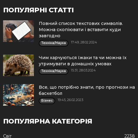
ПОПУЛЯРНІ СТАТТІ
Повний список текстових символів.
Можна скопіювати і вставити куди
завгодно
17:49, 28.02.2024
Техніка/Наука
Чим харчуються їжаки та чи можна їх
утримувати в домашніх умовах
15:31, 28.03.2024
Техніка/Наука
Все, що потрібно знати, про прогнози на
баскетбол
19:45, 26.02.2023
Бізнес
ПОПУЛЯРНА КАТЕГОРІЯ
Cвіт
2238