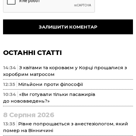
ОСТАННІ СТАТТІ
14:34
З квітами та короваєм у Корці прощалися з
хоробрим матросом
12:35
Мільйони проти філософії
10:34
«Ви готували тільки пасажирів
до нововведень?»
8 Серпня 2026
13:35
Рівне попрощається з анестезіологом, який
помер на Вінничині