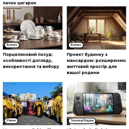
пачок цигарок
Бізнес
Бізнес
Порцеляновий посуд:
Проект будинку з
особливості догляду,
мансардою: розширюємо
використання та вибору
життєвий простір для
вашої родини
Рівне
Техніка/Наука