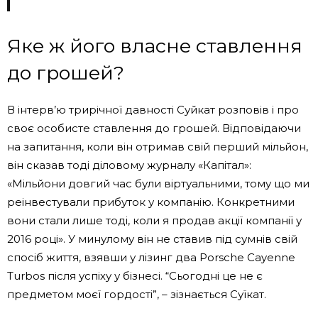
Яке ж його власне ставлення
до грошей?
В інтерв’ю трирічної давності Суйкат розповів і про
своє особисте ставлення до грошей. Відповідаючи
на запитання, коли він отримав свій перший мільйон,
він сказав тоді діловому журналу «Капітал»:
«Мільйони довгий час були віртуальними, тому що ми
реінвестували прибуток у компанію. Конкретними
вони стали лише тоді, коли я продав акції компанії у
2016 році». У минулому він не ставив під сумнів свій
спосіб життя, взявши у лізинг два Porsche Cayenne
Turbos після успіху у бізнесі. “Сьогодні це не є
предметом моєї гордості”, – зізнається Суїкат.