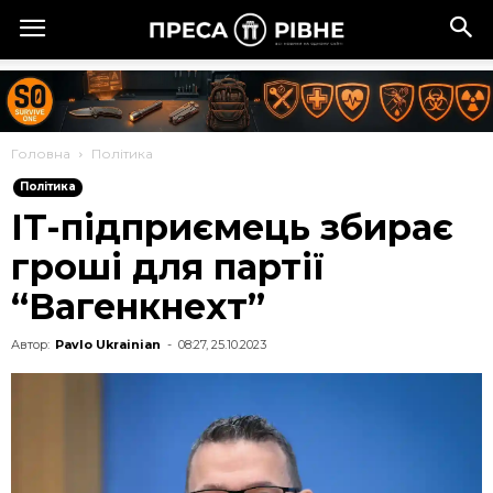
Головна
Політика
Політика
IT-підприємець збирає
гроші для партії
“Вагенкнехт”
Автор:
Pavlo Ukrainian
-
08:27, 25.10.2023