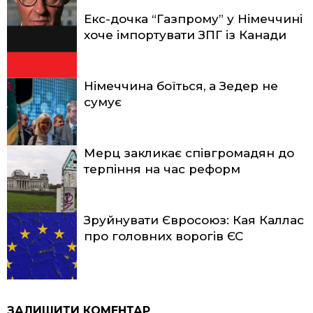
Екс-дочка “Газпрому” у Німеччині
хоче імпортувати ЗПГ із Канади
Німеччина боїться, а Зедер не
сумує
Мерц закликає співгромадян до
терпіння на час реформ
Зруйнувати Євросоюз: Кая Каллас
про головних ворогів ЄС
ЗАЛИШИТИ КОМЕНТАР