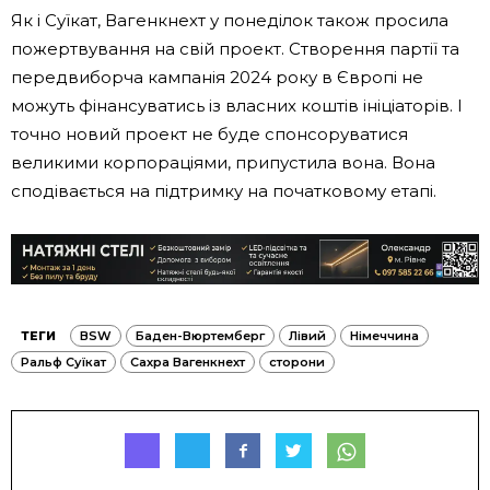
Як і Суїкат, Вагенкнехт у понеділок також просила
пожертвування на свій проект. Створення партії та
передвиборча кампанія 2024 року в Європі не
можуть фінансуватись із власних коштів ініціаторів. І
точно новий проект не буде спонсоруватися
великими корпораціями, припустила вона. Вона
сподівається на підтримку на початковому етапі.
ТЕГИ
BSW
Баден-Вюртемберг
Лівий
Німеччина
Ральф Суїкат
Сахра Вагенкнехт
сторони