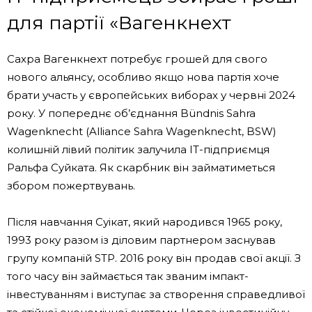
для партії «Вагенкнехт
Сахра Вагенкнехт потребує грошей для свого
нового альянсу, особливо якщо нова партія хоче
брати участь у європейських виборах у червні 2024
року. У попереднє об’єднання Bündnis Sahra
Wagenknecht (Alliance Sahra Wagenknecht, BSW)
колишній лівий політик залучила IT-підприємця
Ральфа Суйката. Як скарбник він займатиметься
збором пожертвувань.
Після навчання Суікат, який народився 1965 року,
1993 року разом із діловим партнером заснував
групу компаній STP. 2016 року він продав свої акції. З
того часу він займається так званим імпакт-
інвестуванням і виступає за створення справедливої