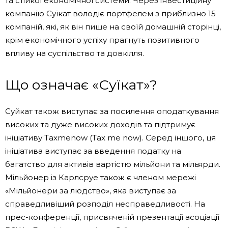
​​та стійкої економічної системи. Через інвестиційну
компанію Суїкат володіє портфелем з приблизно 15
компаній, які, як він пише на своїй домашній сторінці,
крім економічного успіху прагнуть позитивного
впливу на суспільство та довкілля.
Що означає «Суїкат»?
Суйкат також виступає за посилення оподаткування
високих та дуже високих доходів та підтримує
ініціативу Taxmenow (Tax me now). Серед іншого, ця
ініціатива виступає за введення податку на
багатство для активів вартістю мільйони та мільярди.
Мільйонер із Карлсруе також є членом мережі
«Мільйонери за людство», яка виступає за
справедливіший розподіл несправедливості. На
прес-конференції, присвяченій презентації асоціації