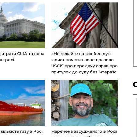
 витрати США та нова
«Не чекайте на співбесіду»:
онгресі
юрист пояснив нове правило
USCIS про передачу справ про
притулок до суду без інтерв'ю
ількість газу з Росії
Наречена засудженого в Росії