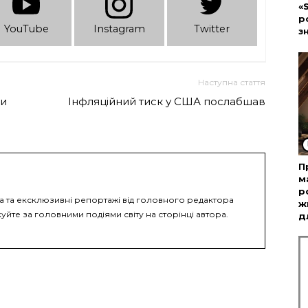
«
р
YouTube
Instagram
Twitter
з
Наступна стаття
ди
Інфляційний тиск у США послабшав
П
м
р
ка та ексклюзивні репортажі від головного редактора
ж
уйте за головними подіями світу на сторінці автора.
д