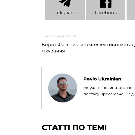
Telеgram
Facebook
Попередня стаття
Боротьба з циститом: ефективні мето
лікування
Pavlo Ukrainian
Актуальні новини, аналіти
порталу Преса Рівне. Слідк
СТАТТІ ПО ТЕМІ