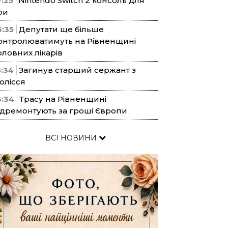
7:25
Nintendo Switch 2 консоль для
ри
6:35
Депутати ще більше
онтролюватимуть на Рівненщині
оловних лікарів
5:34
Загинув старший сержант з
олісся
3:34
Трасу на Рівненщині
ідремонтують за гроші Європи
ВСІ НОВИНИ