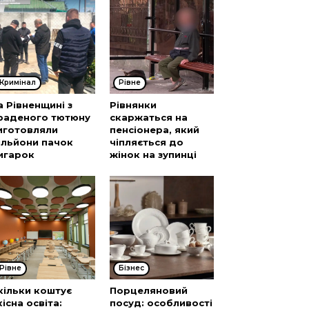
Кримінал
Рівне
а Рівненщині з
Рівнянки
раденого тютюну
скаржаться на
иготовляли
пенсіонера, який
ільйони пачок
чіпляється до
игарок
жінок на зупинці
Рівне
Бізнес
кільки коштує
Порцеляновий
кісна освіта:
посуд: особливості