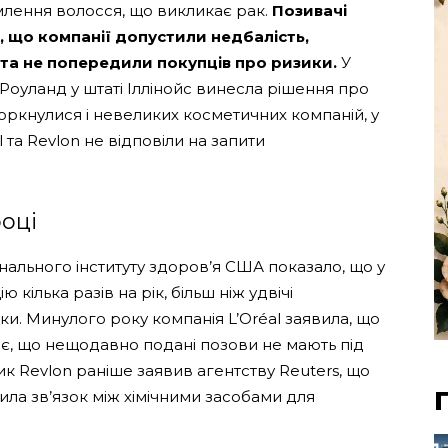
млення волосся, що викликає рак.
Позивачі
, що компанії допустили недбалість,
а не попередили покупців про ризики.
У
оуланд у штаті Іллінойс винесла рішення про
оркнулися і невеликих косметичних компаній, у
al та Revlon не відповіли на запити
оці
нального інституту здоров’я США показало, що у
кілька разів на рік, більш ніж удвічі
ки. Минулого року компанія L’Oréal заявила, що
ає, що нещодавно подані позови не мають під
 Revlon раніше заявив агентству Reuters, що
ила зв’язок між хімічними засобами для