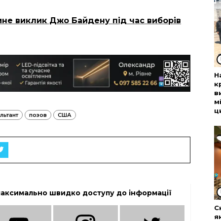
ине виклик Джо Байдену під час виборів
Н
к
в
м
ц
льтант
позов
США
максимально швидко доступу до інформації
С
я