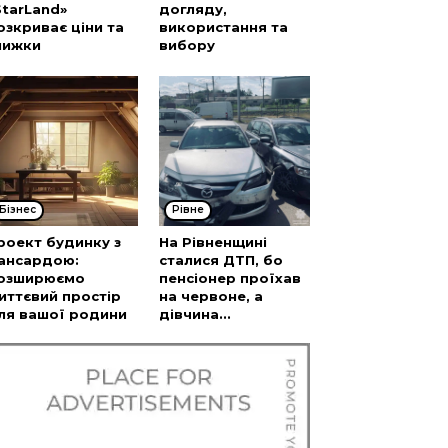
StarLand»
догляду,
озкриває ціни та
використання та
нижки
вибору
Бізнес
Рівне
роект будинку з
На Рівненщині
ансардою:
сталися ДТП, бо
озширюємо
пенсіонер проїхав
иттєвий простір
на червоне, а
ля вашої родини
дівчина...