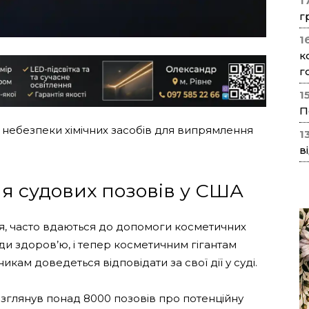
1
г
1
к
г
1
П
 небезпеки хімічних засобів для випрямлення
1
в
иля судових позовів у США
я, часто вдаються до допомоги косметичних
ди здоров’ю, і тепер косметичним гігантам
икам доведеться відповідати за свої дії у суді.
зглянув понад 8000 позовів про потенційну