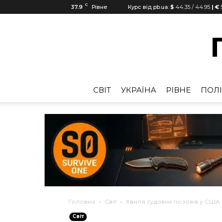
C
37.9
Рівне
Курс від pb.ua:
$
44.35
/
44.95
| €
CВІТ
УКРАЇНА
РІВНЕ
ПОЛІ
Головна
Cвіт
Хвиля судових позовів у США
Cвіт