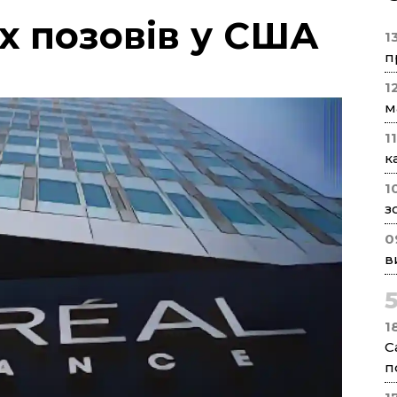
х позовів у США
1
п
1
м
1
к
1
з
0
в
1
С
п