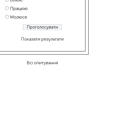
Воюю
Працюю
Молюся
Показати результати
Всі опитування