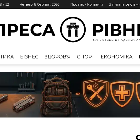
51
/
52
Четвер, 6 Серпня, 2026
Про нас / Контакти
З питань реклам
ТИКА
БІЗНЕС
ЗДОРОВ'Я
СПОРТ
ЕКОНОМІКА
Преса
Рівне