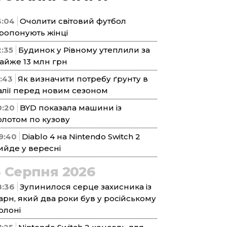
3:04
Очолити світовий футбол
ропонують жінці
2:35
Будинок у Рівному утеплили за
айже 13 млн грн
1:43
Як визначити потребу ґрунту в
алії перед новим сезоном
0:20
BYD показала машини із
олотом по кузову
9:40
Diablo 4 на Nintendo Switch 2
ийде у вересні
5 Серпня 2026
8:36
Зупинилося серце захисника із
арн, який два роки був у російському
олоні