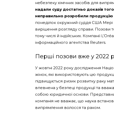
небезпеку хімічних засобів для випря
надали суду достатньо доказів того
неправильно розробили продукцію т
понеділок окружний суддя США Мері Р
вирішення розгляду справи. Позови т
тому числі й індійських. Компанії L’Oré
інформаційного агентства Reuters.
Перші позови вже у 2022 р
У жовтні 2022 року дослідження Націо
жінок, які використовують цю продукцію 
підвищується ризик розвитку раку мат
впевнена у безпеці продукції та вваж
собою юридичної основи. Представник
компанія не вважає, що наука встанов
випрямлення волосся та раком.