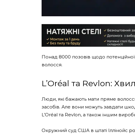
Понад 8000 позовів щодо потенційної
волосся.
L’Oréal та Revlon: Хв
Люди, які бажають мати пряме волосс
засобів. Але вони можуть завдати шко
L’Oréal та Revlon, а також іншим виробн
Окружний суд США в штаті Іллінойс ро