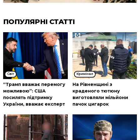
ПОПУЛЯРНІ СТАТТІ
Cвіт
Кримінал
“Трамп вважає перемогу
На Рівненщині з
можливою”: США
краденого тютюну
посилять підтримку
виготовляли мільйони
України, вважає експерт
пачок цигарок