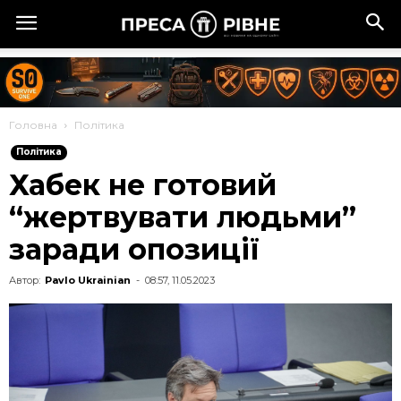
Головна
Політика
Політика
Хабек не готовий
“жертвувати людьми”
заради опозиції
Автор:
Pavlo Ukrainian
-
08:57, 11.05.2023