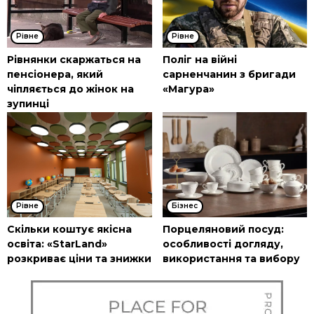
Рівне
Рівне
Рівнянки скаржаться на
Поліг на війні
пенсіонера, який
сарненчанин з бригади
чіпляється до жінок на
«Магура»
зупинці
Рівне
Бізнес
Скільки коштує якісна
Порцеляновий посуд:
освіта: «StarLand»
особливості догляду,
розкриває ціни та знижки
використання та вибору