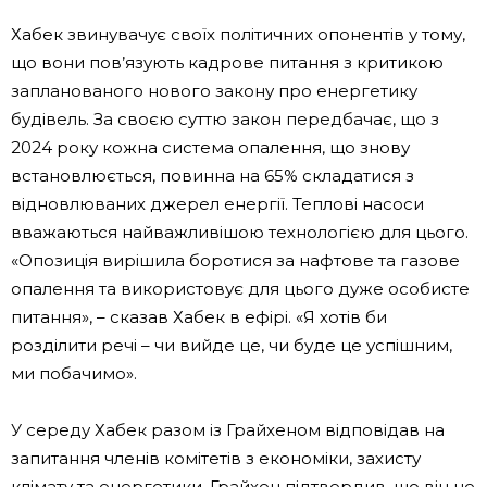
Хабек звинувачує своїх політичних опонентів у тому,
що вони пов’язують кадрове питання з критикою
запланованого нового закону про енергетику
будівель. За своєю суттю закон передбачає, що з
2024 року кожна система опалення, що знову
встановлюється, повинна на 65% складатися з
відновлюваних джерел енергії. Теплові насоси
вважаються найважливішою технологією для цього.
«Опозиція вирішила боротися за нафтове та газове
опалення та використовує для цього дуже особисте
питання», – сказав Хабек в ефірі. «Я хотів би
розділити речі – чи вийде це, чи буде це успішним,
ми побачимо».
У середу Хабек разом із Грайхеном відповідав на
запитання членів комітетів з економіки, захисту
клімату та енергетики. Грайхен підтвердив, що він не