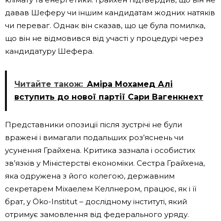
давав Шеферу чи іншим кандидатам жодних натяків
чи переваг. Однак він сказав, що це була помилка,
що він не відмовився від участі у процедурі через
кандидатуру Шефера.
Читайте також:
Аміра Мохамед Алі
вступить до нової партії Сари Вагенкнехт
Представники опозиції після зустрічі не були
вражені і вимагали подальших роз’яснень чи
усунення Грайхена. Критика зазнала і особистих
зв’язків у Міністерстві економіки. Сестра Грайхена,
яка одружена з його колегою, державним
секретарем Міхаелем Келлнером, працює, як і її
брат, у Öko-Institut – дослідному інституті, який
отримує замовлення від федерального уряду.