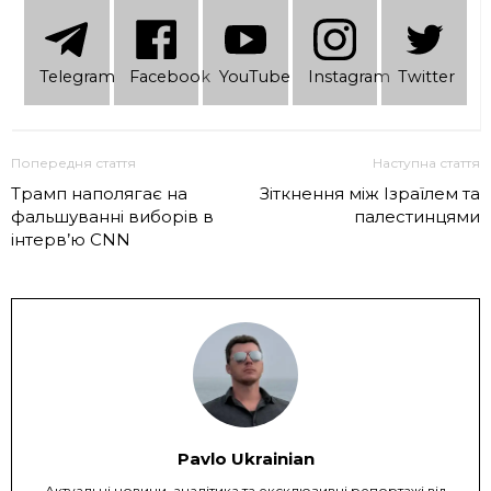
Telеgram
Facebook
YouTube
Instagram
Twitter
Попередня стаття
Наступна стаття
Трамп наполягає на
Зіткнення між Ізраїлем та
фальшуванні виборів в
палестинцями
інтерв’ю CNN
Pavlo Ukrainian
Актуальні новини, аналітика та ексклюзивні репортажі від