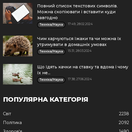
Повний список текстових символів.
Можна скопіювати і вставити куди
завгодно
17:49, 28.02.2024
Техніка/Наука
Чим харчуються їжаки та чи можна їх
утримувати в домашніх умовах
15:31, 28.03.2024
Техніка/Наука
Що їдять качки на ставку та вдома і чому
їх не...
17:38, 27.06.2024
Техніка/Наука
ПОПУЛЯРНА КАТЕГОРІЯ
Cвіт
2238
Політика
2092
Здоров'я
1490