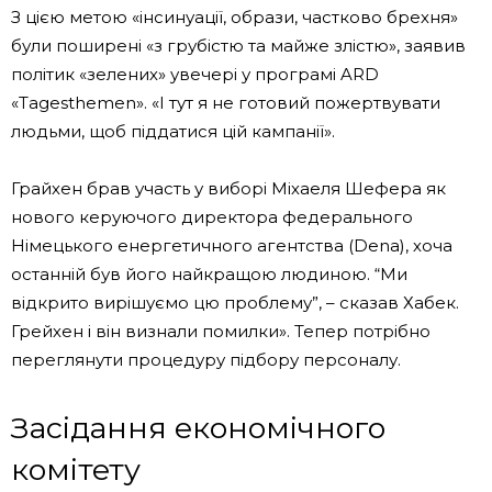
З цією метою «інсинуації, образи, частково брехня»
були поширені «з грубістю та майже злістю», заявив
політик «зелених» увечері у програмі ARD
«Tagesthemen». «І тут я не готовий пожертвувати
людьми, щоб піддатися цій кампанії».
Грайхен брав участь у виборі Міхаеля Шефера як
нового керуючого директора федерального
Німецького енергетичного агентства (Dena), хоча
останній був його найкращою людиною. “Ми
відкрито вирішуємо цю проблему”, – сказав Хабек.
Грейхен і він визнали помилки». Тепер потрібно
переглянути процедуру підбору персоналу.
Засідання економічного
комітету