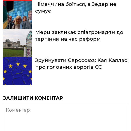
Німеччина боїться, а Зедер не
сумує
Мерц закликає співгромадян до
терпіння на час реформ
Зруйнувати Євросоюз: Кая Каллас
про головних ворогів ЄС
ЗАЛИШИТИ КОМЕНТАР