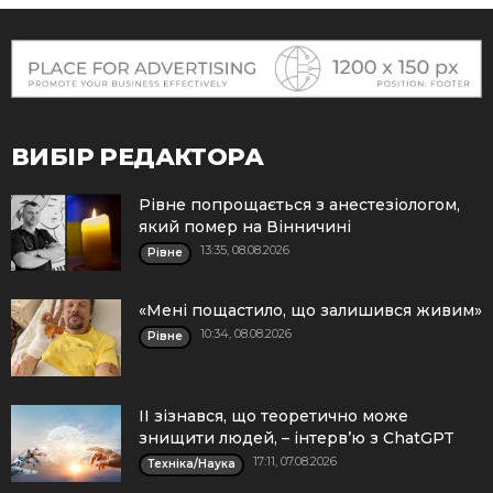
ВИБІР РЕДАКТОРА
Рівне попрощається з анестезіологом,
який помер на Вінничині
13:35, 08.08.2026
Рівне
«Мені пощастило, що залишився живим»
10:34, 08.08.2026
Рівне
ІІ зізнався, що теоретично може
знищити людей, – інтерв’ю з ChatGPT
17:11, 07.08.2026
Техніка/Наука