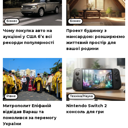
Бізнес
Бізнес
Чому покупка авто на
Проект будинку з
аукціоні у США б’є всі
мансардою: розширюємо
рекорди популярності
життєвий простір для
вашої родини
Рівне
Техніка/Наука
Митрополит Епіфаній
Nintendo Switch 2
відвідав Вараш та
консоль для гри
помолився за перемогу
України