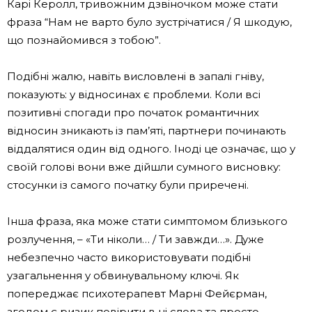
Карі Керолл, тривожним дзвіночком може стати
фраза “Нам не варто було зустрічатися / Я шкодую,
що познайомився з тобою”.
Подібні жалю, навіть висловлені в запалі гніву,
показують: у відносинах є проблеми. Коли всі
позитивні спогади про початок романтичних
відносин зникають із пам’яті, партнери починають
віддалятися один від одного. Іноді це означає, що у
своїй голові вони вже дійшли сумного висновку:
стосунки із самого початку були приречені.
Інша фраза, яка може стати симптомом близького
розлучення, – «Ти ніколи… / Ти завжди…». Дуже
небезпечно часто використовувати подібні
узагальнення у обвинувальному ключі. Як
попереджає психотерапевт Марні Фейєрман,
згодом є ризик повірити в ці слова та просто