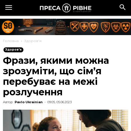
Головна
Здоров'я
Здоров'я
Фрази, якими можна
зрозуміти, що сім’я
перебуває на межі
розлучення
Автор:
Pavlo Ukrainian
-
09:05, 05.06.2023