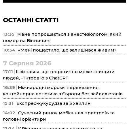
ОСТАННІ СТАТТІ
13:35
Рівне попрощається з анестезіологом, який
помер на Вінничині
10:34
«Мені пощастило, що залишився живим»
7 Серпня 2026
17:11
ІІ зізнався, що теоретично може знищити
людей, – інтерв’ю з ChatGPT
16:39
Міжнародні морські перевезення:
контейнерна логістика з Європи без зайвих етапів
15:31
Експрес-кукурудза за 5 хвилин
14:02
Сучасний ринок мобільних пристроїв та
головні орієнтири
13:34
У Рівному стартувала реєстрація на