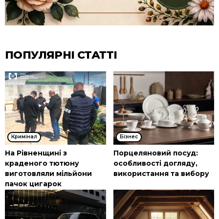
ПОПУЛЯРНІ СТАТТІ
Кримінал
Бізнес
На Рівненщині з
Порцеляновий посуд:
краденого тютюну
особливості догляду,
виготовляли мільйони
використання та вибору
пачок цигарок