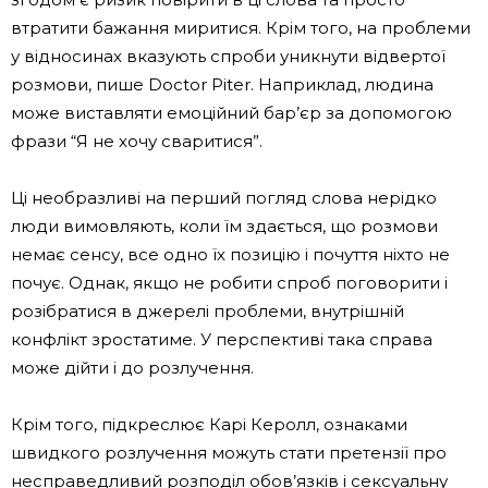
втратити бажання миритися. Крім того, на проблеми
у відносинах вказують спроби уникнути відвертої
розмови, пише Doctor Piter. Наприклад, людина
може виставляти емоційний бар’єр за допомогою
фрази “Я не хочу сваритися”.
Ці необразливі на перший погляд слова нерідко
люди вимовляють, коли їм здається, що розмови
немає сенсу, все одно їх позицію і почуття ніхто не
почує. Однак, якщо не робити спроб поговорити і
розібратися в джерелі проблеми, внутрішній
конфлікт зростатиме. У перспективі така справа
може дійти і до розлучення.
Крім того, підкреслює Карі Керолл, ознаками
швидкого розлучення можуть стати претензії про
несправедливий розподіл обов’язків і сексуальну