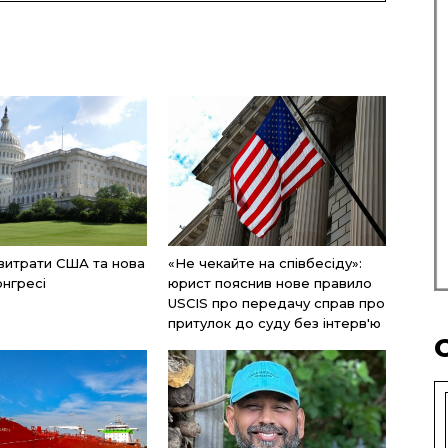
 витрати США та нова
«Не чекайте на співбесіду»:
онгресі
юрист пояснив нове правило
USCIS про передачу справ про
притулок до суду без інтерв'ю