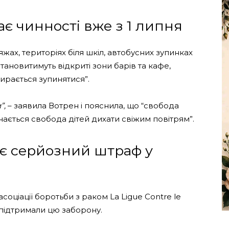
є чинності вже з 1 липня
жах, територіях біля шкіл, автобусних зупинках
ановитимуть відкриті зони барів та кафе,
бирається зупинятися”.
”,
– заявила Вотрен і пояснила, що “свобода
нається свобода дітей дихати свіжим повітрям”.
є серйозний штраф у
соціації боротьби з раком La Ligue Contre le
 підтримали цю заборону.