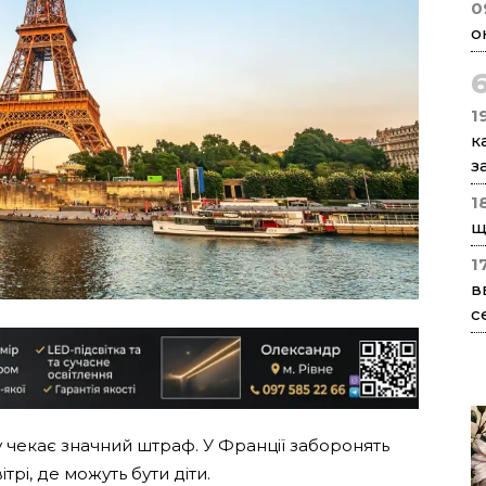
0
о
1
к
з
1
щ
1
в
с
 чекає значний штраф. У Франції заборонять
ітрі, де можуть бути діти.