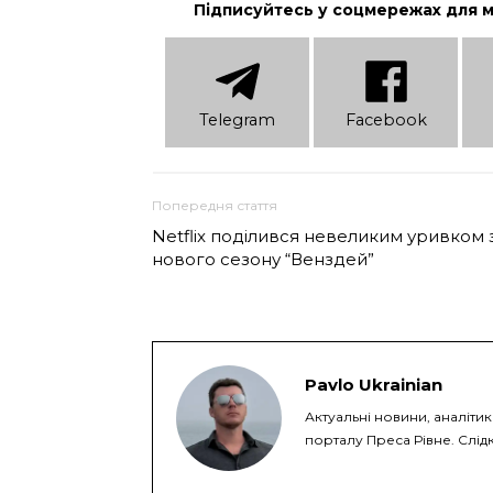
Підписуйтесь у соцмережах для 
Telеgram
Facebook
Попередня стаття
Netflix поділився невеликим уривком 
нового сезону “Венздей”
Pavlo Ukrainian
Актуальні новини, аналіти
порталу Преса Рівне. Слідк