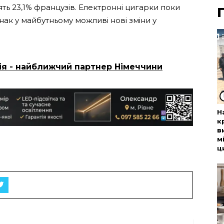
ть 23,1% французів. Електронні цигарки поки
нак у майбутньому можливі нові зміни у
я - найближчий партнер Німеччини
Н
к
в
м
ц