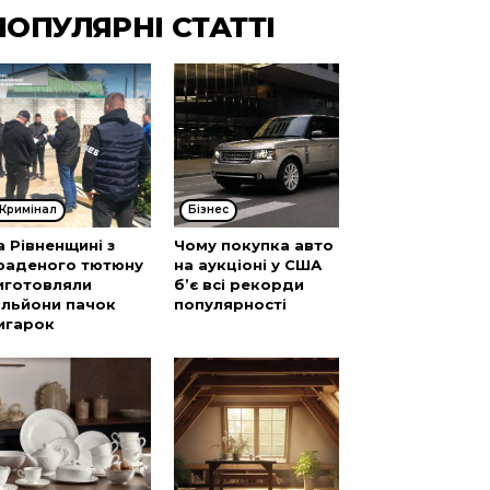
ПОПУЛЯРНІ СТАТТІ
Кримінал
Бізнес
а Рівненщині з
Чому покупка авто
раденого тютюну
на аукціоні у США
иготовляли
б’є всі рекорди
ільйони пачок
популярності
игарок