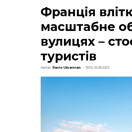
Франція вліт
масштабне о
вулицях – сто
туристів
Автор:
Pavlo Ukrainian
-
19:53, 02.06.2025