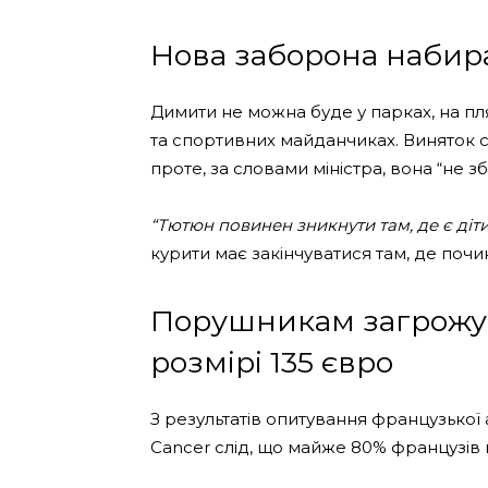
Нова заборона набира
Димити не можна буде у парках, на пля
та спортивних майданчиках. Виняток ст
проте, за словами міністра, вона “не з
“Тютюн повинен зникнути там, де є діти
курити має закінчуватися там, де почи
Порушникам загрожу
розмірі 135 євро
З результатів опитування французької а
Cancer слід, що майже 80% французів