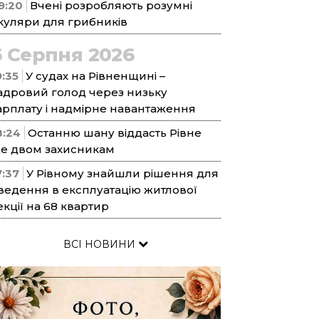
9:20
Вчені розробляють розумні
куляри для грибників
6 Серпня 2026
9:35
У судах на Рівненщині –
адровий голод через низьку
арплату і надмірне навантаження
8:24
Останню шану віддасть Рівне
е двом захисникам
7:37
У Рівному знайшли рішення для
ведення в експлуатацію житлової
екції на 68 квартир
ВСІ НОВИНИ