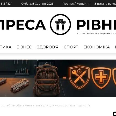
51.1
/
52.1
Субота, 8 Серпня, 2026
Про нас / Контакти
З питань рекл
ТИКА
БІЗНЕС
ЗДОРОВ'Я
СПОРТ
ЕКОНОМІКА
Преса
Рівне
асштабне обмеження на вулицях – стосується і туристів