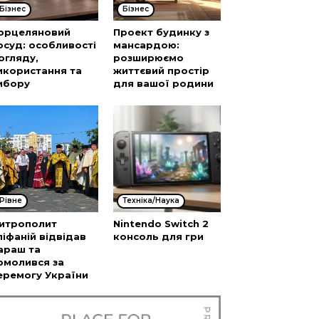
Бізнес
Бізнес
орцеляновий
Проект будинку з
осуд: особливості
мансардою:
огляду,
розширюємо
икористання та
життєвий простір
ибору
для вашої родини
Рівне
Техніка/Наука
итрополит
Nintendo Switch 2
піфаній відвідав
консоль для гри
араш та
омолився за
еремогу України