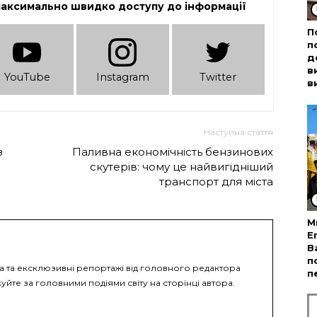
максимально швидко доступу до інформації
П
п
д
в
YouTube
Instagram
Twitter
в
Наступна стаття
з
Паливна економічність бензинових
скутерів: чому це найвигідніший
транспорт для міста
М
Е
В
п
ка та ексклюзивні репортажі від головного редактора
п
уйте за головними подіями світу на сторінці автора.