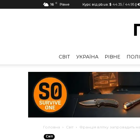
C
16
Рівне
Курс від pb.ua:
$
44.35
/
44.95
| €
CВІТ
УКРАЇНА
РІВНЕ
ПОЛІ
Головна
Cвіт
Франція влітку запровадить м
Cвіт