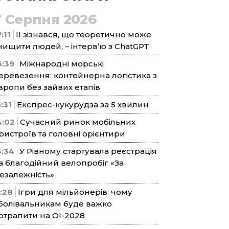
7 Серпня 2026
:11
ІІ зізнався, що теоретично може
нищити людей, – інтерв’ю з ChatGPT
6:39
Міжнародні морські
еревезення: контейнерна логістика з
вропи без зайвих етапів
5:31
Експрес-кукурудза за 5 хвилин
4:02
Сучасний ринок мобільних
ристроїв та головні орієнтири
3:34
У Рівному стартувала реєстрація
а благодійний велопробіг «За
езалежність»
1:28
Ігри для мільйонерів: чому
болівальникам буде важко
отрапити на ОІ-2028