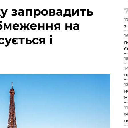
ку запровадить
17
бмеження на
з
сується і
1
п
Є
1
1
п
1
н
Н
1
в
п