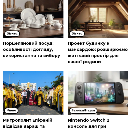
Бізнес
Бізнес
Порцеляновий посуд:
Проект будинку з
особливості догляду,
мансардою: розширюємо
використання та вибору
життєвий простір для
вашої родини
Рівне
Техніка/Наука
Митрополит Епіфаній
Nintendo Switch 2
відвідав Вараш та
консоль для гри