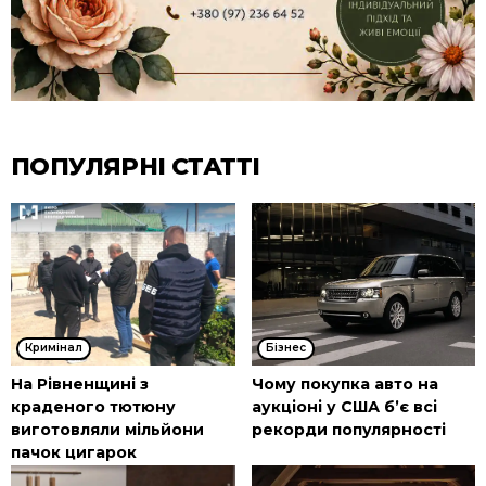
ПОПУЛЯРНІ СТАТТІ
Кримінал
Бізнес
На Рівненщині з
Чому покупка авто на
краденого тютюну
аукціоні у США б’є всі
виготовляли мільйони
рекорди популярності
пачок цигарок