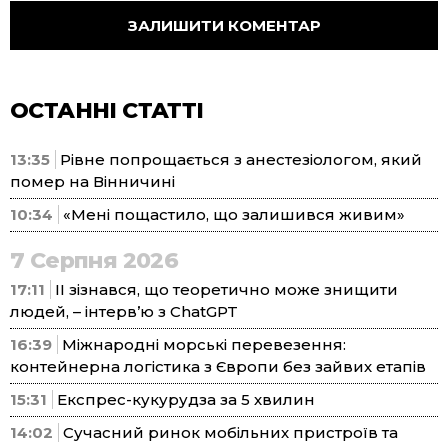
ОСТАННІ СТАТТІ
13:35
Рівне попрощається з анестезіологом, який
помер на Вінничині
10:34
«Мені пощастило, що залишився живим»
7 Серпня 2026
17:11
ІІ зізнався, що теоретично може знищити
людей, – інтерв’ю з ChatGPT
16:39
Міжнародні морські перевезення:
контейнерна логістика з Європи без зайвих етапів
15:31
Експрес-кукурудза за 5 хвилин
14:02
Сучасний ринок мобільних пристроїв та