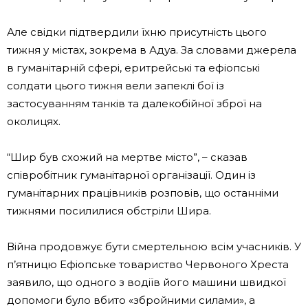
Але свідки підтвердили їхню присутність цього
тижня у містах, зокрема в Адуа. За словами джерела
в гуманітарній сфері, еритрейські та ефіопські
солдати цього тижня вели запеклі бої із
застосуванням танків та далекобійної зброї на
околицях.
“Шир був схожий на мертве місто”, – сказав
співробітник гуманітарної організації. Один із
гуманітарних працівників розповів, що останніми
тижнями посилилися обстріли Шира.
Війна продовжує бути смертельною всім учасників. У
п’ятницю Ефіопське товариство Червоного Хреста
заявило, що одного з водіїв його машини швидкої
допомоги було вбито «збройними силами», а