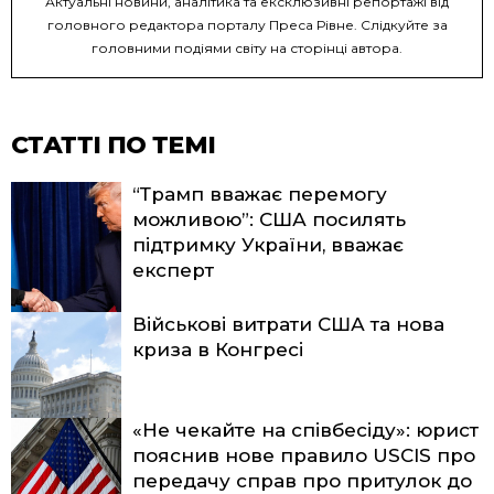
Актуальні новини, аналітика та ексклюзивні репортажі від
головного редактора порталу Преса Рівне. Слідкуйте за
головними подіями світу на сторінці автора.
СТАТТІ ПО ТЕМІ
“Трамп вважає перемогу
можливою”: США посилять
підтримку України, вважає
експерт
Військові витрати США та нова
криза в Конгресі
«Не чекайте на співбесіду»: юрист
пояснив нове правило USCIS про
передачу справ про притулок до