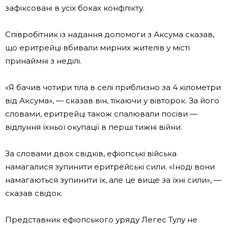
зафіксовані в усіх боках конфлікту.
Співробітник із надання допомоги з Аксума сказав,
що еритрейці вбивали мирних жителів у місті
принаймні з неділі.
«Я бачив чотири тіла в селі приблизно за 4 кілометри
від Аксума», — сказав він, тікаючи у вівторок. За його
словами, еритрейці також спалювали посіви —
відлуння їхньої окупації в перші тижні війни.
За словами двох свідків, ефіопські війська
намагалися зупинити еритрейські сили. «Іноді вони
намагаються зупинити їх, але це вище за їхні сили», —
сказав свідок.
Представник ефіопського уряду Легес Тулу не