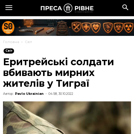
Головна
Cвіт
Cвіт
Еритрейські солдати
вбивають мирних
жителів у Тиграї
Автор:
Pavlo Ukrainian
-
04:58, 30.10.2022