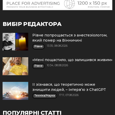
ВИБІР РЕДАКТОРА
Рівне попрощається з анестезіологом,
який помер на Вінничині
13:35, 08.08.2026
Рівне
«Мені пощастило, що залишився живим»
10:34, 08.08.2026
Рівне
ІІ зізнався, що теоретично може
знищити людей, – інтерв’ю з ChatGPT
17:11, 07.08.2026
Техніка/Наука
ПОПУЛЯРНІ СТАТТІ