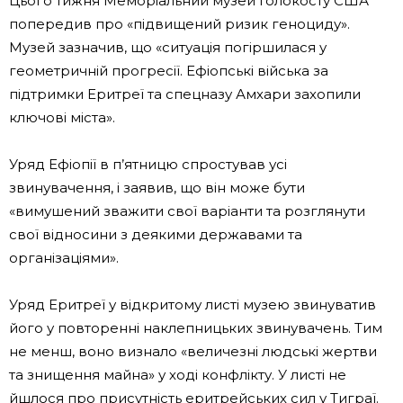
Цього тижня Меморіальний музей Голокосту США
попередив про «підвищений ризик геноциду».
Музей зазначив, що «ситуація погіршилася у
геометричній прогресії. Ефіопські війська за
підтримки Еритреї та спецназу Амхари захопили
ключові міста».
Уряд Ефіопії в п’ятницю спростував усі
звинувачення, і заявив, що він може бути
«вимушений зважити свої варіанти та розглянути
свої відносини з деякими державами та
організаціями».
Уряд Еритреї у відкритому листі музею звинуватив
його у повторенні наклепницьких звинувачень. Тим
не менш, воно визнало «величезні людські жертви
та знищення майна» у ході конфлікту. У листі не
йшлося про присутність еритрейських сил у Тиграї.