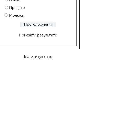
Воюю
Працюю
Молюся
Показати результати
Всі опитування