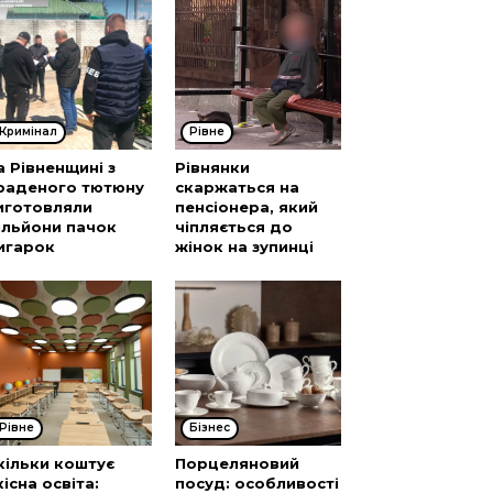
Кримінал
Рівне
а Рівненщині з
Рівнянки
раденого тютюну
скаржаться на
иготовляли
пенсіонера, який
ільйони пачок
чіпляється до
игарок
жінок на зупинці
Рівне
Бізнес
кільки коштує
Порцеляновий
кісна освіта:
посуд: особливості