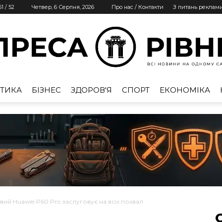
51
/
52
Четвер, 6 Серпня, 2026
Про нас / Контакти
З питань реклам
ТИКА
БІЗНЕС
ЗДОРОВ'Я
СПОРТ
ЕКОНОМІКА
Преса
Рівне
вий Huawei P60 Pro заслуговує на всіх похвал