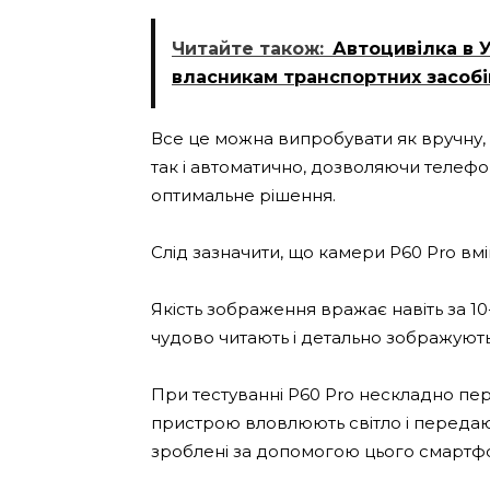
Читайте також:
Автоцивілка в У
власникам транспортних засобі
Все це можна випробувати як вручну,
так і автоматично, дозволяючи телефон
оптимальне рішення.
Слід зазначити, що камери P60 Pro вмі
Якість зображення вражає навіть за 1
чудово читають і детально зображують
При тестуванні P60 Pro нескладно пе
пристрою вловлюють світло і передают
зроблені за допомогою цього смартф