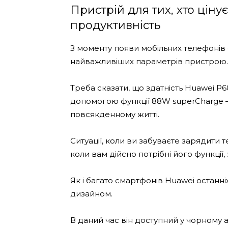
Пристрій для тих, хто цінує
продуктивність
З моменту появи мобільних телефонів 
найважливіших параметрів пристрою.
Треба сказати, що здатність Huawei P
допомогою функції 88W superCharge –
повсякденному житті.
Ситуації, коли ви забуваєте зарядити те
коли вам дійсно потрібні його функції
Як і багато смартфонів Huawei останн
дизайном.
В даний час він доступний у чорному а