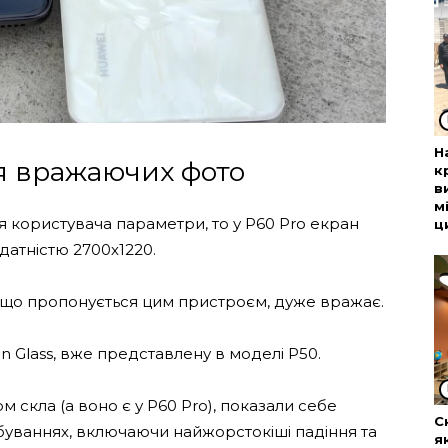
Н
я вражаючих фото
к
в
м
 користувача параметри, то у P60 Pro екран
ц
датністю 2700х1220.
, що пропонується цим пристроєм, дуже вражає.
n Glass, вже представлену в моделі P50.
 скла (а воно є у P60 Pro), показали себе
С
буваннях, включаючи найжорстокіші падіння та
я