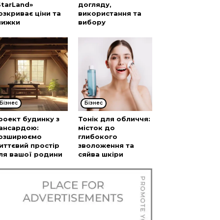
StarLand»
догляду,
озкриває ціни та
використання та
нижки
вибору
Бізнес
Бізнес
роект будинку з
Тонік для обличчя:
ансардою:
місток до
озширюємо
глибокого
иттєвий простір
зволоження та
ля вашої родини
сяйва шкіри