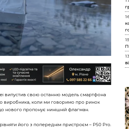
1
г
1
к
г
1
П
1
в
wei випустив свою останню модель смартфона
істю виробника, коли ми говоримо про ринок
що нового пропонує нинішній флагман.
рівняти його з попереднім пристроєм – P50 Pro.