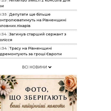
7:25
Nintendo Switch 2 консоль для
ри
6:35
Депутати ще більше
онтролюватимуть на Рівненщині
оловних лікарів
5:34
Загинув старший сержант з
олісся
3:34
Трасу на Рівненщині
ідремонтують за гроші Європи
ВСІ НОВИНИ