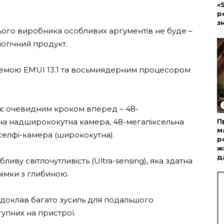
«
р
з
 цього виробника особливих аргументів не буде –
огічний продукт.
емою EMUI 13.1 та восьмиядерним процесором
 є очевидним кроком вперед – 48-
П
ьна надширококутна камера, 48-мегапіксельна
м
селфі-камера (ширококутна).
р
ж
д
иву світлочутливість (Ultra-sensing), яка здатна
німки з глибиною.
доклав багато зусиль для подальшого
упних на пристрої.