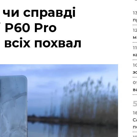
 чи справді
1
п
 P60 Pro
1
м
 всіх похвал
1
к
1
з
0
в
1
С
п