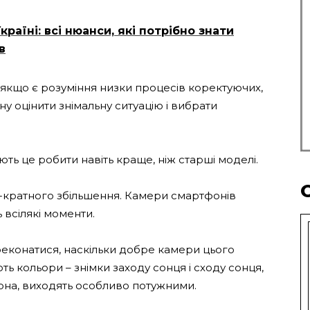
країні: всі нюанси, які потрібно знати
в
 якщо є розуміння низки процесів коректуючих,
у оцінити знімальну ситуацію і вибрати
ють це робити навіть краще, ніж старші моделі.
0-кратного збільшення. Камери смартфонів
 всілякі моменти.
реконатися, наскільки добре камери цього
ь кольори – знімки заходу сонця і сходу сонця,
она, виходять особливо потужними.