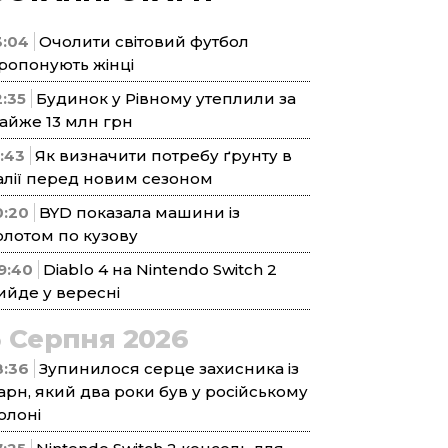
3:04
Очолити світовий футбол
ропонують жінці
2:35
Будинок у Рівному утеплили за
айже 13 млн грн
1:43
Як визначити потребу ґрунту в
алії перед новим сезоном
0:20
BYD показала машини із
олотом по кузову
9:40
Diablo 4 на Nintendo Switch 2
ийде у вересні
5 Серпня 2026
8:36
Зупинилося серце захисника із
арн, який два роки був у російському
олоні