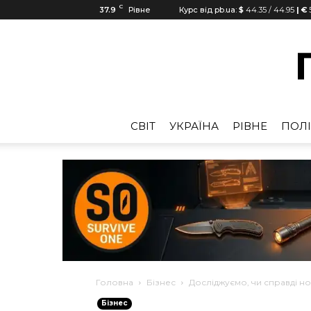
C
37.9
Рівне
Курс від pb.ua:
$
44.35
/
44.95
| €
CВІТ
УКРАЇНА
РІВНЕ
ПОЛІ
Головна
Бізнес
Досліджуємо, чи справді но
Бізнес