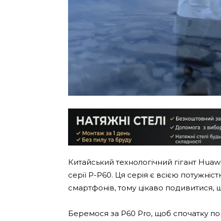
Китайський технологічний гігант Hua
серії P-P60. Ця серія є всією потужн
смартфонів, тому цікаво подивитися, 
Беремося за P60 Pro, щоб спочатку по