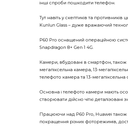
інші спроби пошкодити телефон.
Тут навіть у скептиків та противників
Kunlun Glass – дуже вражаючий технол
P60 Pro оснащений операційною сист
Snapdragon 8+ Gen 1 4G.
Камери, вбудовані в смартфон, також
мегапіксельна камера, 13-мегапіксел
телефото камера та 13-мегапіксельна 
Основна і телефото камери мають особл
створювати дійсно чіткі деталізовані з
Працюючи над P60 Pro, Huawei також 
покращення різних фоторежимів, дост