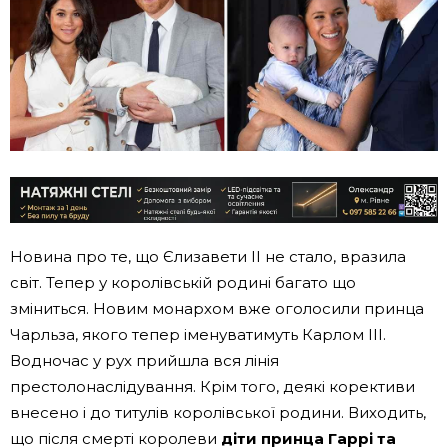
Новина про те, що Єлизавети II не стало, вразила
світ. Тепер у королівській родині багато що
зміниться. Новим монархом вже оголосили принца
Чарльза, якого тепер іменуватимуть Карлом III.
Водночас у рух прийшла вся лінія
престолонаслідування. Крім того, деякі корективи
внесено і до титулів королівської родини. Виходить,
що після смерті королеви
діти принца Гаррі та