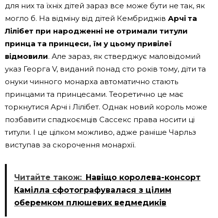
для них та їхніх дітей зараз все може бути не так, як
могло б. На відміну від дітей Кембриджів
Арчі та
Лілібет при народженні не отримали титули
принца та принцеси, їм у цьому привілеї
відмовили
. Але зараз, як стверджує маловідомий
указ Георга V, виданий понад сто років тому, діти та
онуки чинного монарха автоматично стають
принцами та принцесами. Теоретично це має
торкнутися Арчі і Лілібет. Однак новий король може
позбавити спадкоємців Сассекс права носити ці
титули. І це цілком можливо, адже раніше Чарльз
виступав за скорочення монархії.
Читайте також:
Навіщо королева-консорт
Камілла сфотографувалася з цілим
оберемком плюшевих ведмедиків