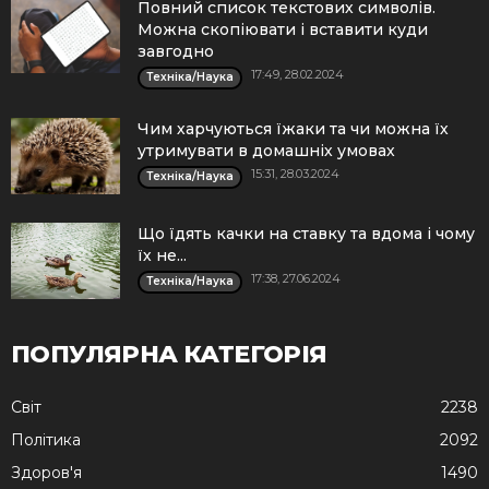
Повний список текстових символів.
Можна скопіювати і вставити куди
завгодно
17:49, 28.02.2024
Техніка/Наука
Чим харчуються їжаки та чи можна їх
утримувати в домашніх умовах
15:31, 28.03.2024
Техніка/Наука
Що їдять качки на ставку та вдома і чому
їх не...
17:38, 27.06.2024
Техніка/Наука
ПОПУЛЯРНА КАТЕГОРІЯ
Cвіт
2238
Політика
2092
Здоров'я
1490