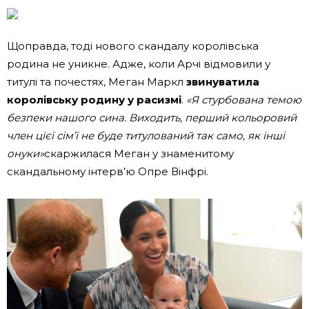
Щоправда, тоді нового скандалу королівська
родина не уникне. Адже, коли Арчі відмовили у
титулі та почестях, Меган Маркл
звинуватила
королівську родину у расизмі
.
«Я стурбована темою
безпеки нашого сина. Виходить, перший кольоровий
член цієї сім’ї не буде титулований так само, як інші
онуки»
скаржилася Меган у знаменитому
скандальному інтерв’ю Опре Вінфрі.