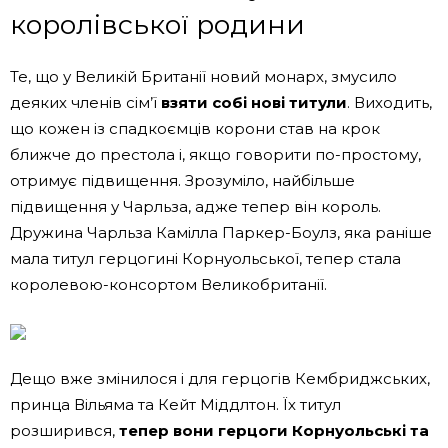
королівської родини
Те, що у Великій Британії новий монарх, змусило
деяких членів сім’ї
взяти собі нові титули
. Виходить,
що кожен із спадкоємців корони став на крок
ближче до престола і, якщо говорити по-простому,
отримує підвищення. Зрозуміло, найбільше
підвищення у Чарльза, адже тепер він король.
Дружина Чарльза Камілла Паркер-Боулз, яка раніше
мала титул герцогині Корнуольської, тепер стала
королевою-консортом Великобританії.
Дещо вже змінилося і для герцогів Кембриджських,
принца Вільяма та Кейт Міддлтон. Їх титул
розширився,
тепер вони герцоги Корнуольські та