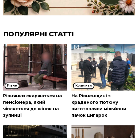
ПОПУЛЯРНІ СТАТТІ
Рівне
Кримінал
Рівнянки скаржаться на
На Рівненщині з
пенсіонера, який
краденого тютюну
чіпляється до жінок на
виготовляли мільйони
зупинці
пачок цигарок