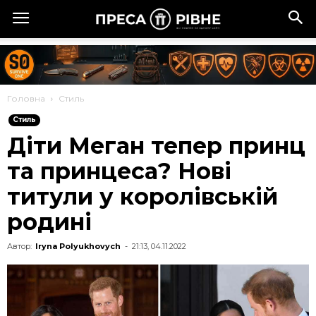
Головна
Стиль
Стиль
Діти Меган тепер принц
та принцеса? Нові
титули у королівській
родині
Автор:
Iryna Polyukhovych
-
21:13, 04.11.2022