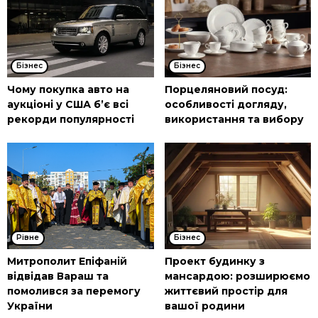
Бізнес
Бізнес
Чому покупка авто на
Порцеляновий посуд:
аукціоні у США б’є всі
особливості догляду,
рекорди популярності
використання та вибору
Рівне
Бізнес
Митрополит Епіфаній
Проект будинку з
відвідав Вараш та
мансардою: розширюємо
помолився за перемогу
життєвий простір для
України
вашої родини