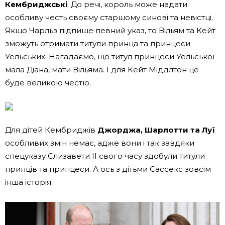
Кембриджські
. До речі, король може надати
особливу честь своєму старшому синові та невістці.
Якщо Чарльз підпише певний указ, то Вільям та Кейт
зможуть отримати титули принца та принцеси
Уельських. Нагадаємо, що титул принцеси Уельської
мала Діана, мати Вільяма. І для Кейт Міддлтон це
буде великою честю.
Для дітей Кембриджів
Джорджа, Шарлотти та Луї
особливих змін немає, адже вони і так завдяки
спецуказу Єлизавети II свого часу здобули титули
принців та принцеси. А ось з дітьми Сассекс зовсім
інша історія.