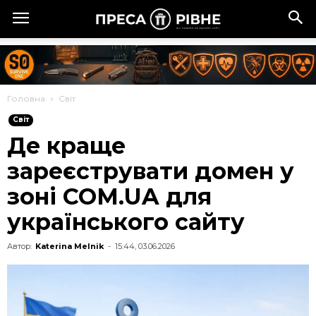
Головна
Cвіт
Cвіт
Де краще
зареєструвати домен у
зоні COM.UA для
українського сайту
Автор:
Katerina Melnik
-
15:44, 03.06.2026