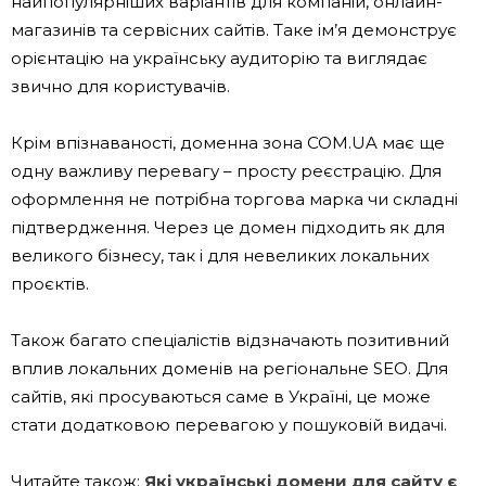
найпопулярніших варіантів для компаній, онлайн-
магазинів та сервісних сайтів. Таке ім’я демонструє
орієнтацію на українську аудиторію та виглядає
звично для користувачів.
Крім впізнаваності, доменна зона COM.UA має ще
одну важливу перевагу – просту реєстрацію. Для
оформлення не потрібна торгова марка чи складні
підтвердження. Через це домен підходить як для
великого бізнесу, так і для невеликих локальних
проєктів.
Також багато спеціалістів відзначають позитивний
вплив локальних доменів на регіональне SEO. Для
сайтів, які просуваються саме в Україні, це може
стати додатковою перевагою у пошуковій видачі.
Читайте також:
Які українські домени для сайту є