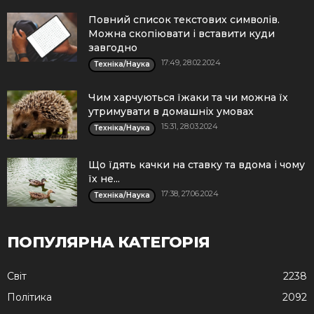
Повний список текстових символів.
Можна скопіювати і вставити куди
завгодно
17:49, 28.02.2024
Техніка/Наука
Чим харчуються їжаки та чи можна їх
утримувати в домашніх умовах
15:31, 28.03.2024
Техніка/Наука
Що їдять качки на ставку та вдома і чому
їх не...
17:38, 27.06.2024
Техніка/Наука
ПОПУЛЯРНА КАТЕГОРІЯ
Cвіт
2238
Політика
2092