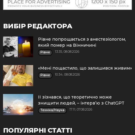
ВИБІР РЕДАКТОРА
Рівне попрощається з анестезіологом,
який помер на Вінничині
13:35, 08.08.2026
Рівне
«Мені пощастило, що залишився живим»
10:34, 08.08.2026
Рівне
ІІ зізнався, що теоретично може
знищити людей, – інтерв’ю з ChatGPT
17:11, 07.08.2026
Техніка/Наука
ПОПУЛЯРНІ СТАТТІ