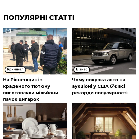
ПОПУЛЯРНІ СТАТТІ
Кримінал
Бізнес
На Рівненщині з
Чому покупка авто на
краденого тютюну
аукціоні у США б’є всі
виготовляли мільйони
рекорди популярності
пачок цигарок