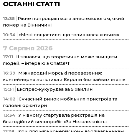
ОСТАННІ СТАТТІ
13:35
Рівне попрощається з анестезіологом, який
помер на Вінничині
10:34
«Мені пощастило, що залишився живим»
7 Серпня 2026
17:11
ІІ зізнався, що теоретично може знищити
людей, – інтерв’ю з ChatGPT
16:39
Міжнародні морські перевезення:
контейнерна логістика з Європи без зайвих етапів
15:31
Експрес-кукурудза за 5 хвилин
14:02
Сучасний ринок мобільних пристроїв та
головні орієнтири
13:34
У Рівному стартувала реєстрація на
благодійний велопробіг «За Незалежність»
11:28
Ігри для мільйонерів: чому вболівальникам