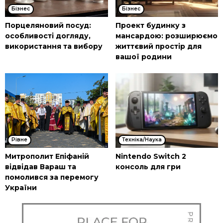
Бізнес
Бізнес
Порцеляновий посуд:
Проект будинку з
особливості догляду,
мансардою: розширюємо
використання та вибору
життєвий простір для
вашої родини
Рівне
Техніка/Наука
Митрополит Епіфаній
Nintendo Switch 2
відвідав Вараш та
консоль для гри
помолився за перемогу
України