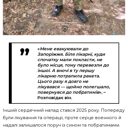
«
Мене евакуювали до
Запоріжжя. Біля лікарні, куди
спочатку мали покласти, не
було місця, тому перевезли до
іншої. А вночі в ту першу
лікарню потрапила ракета.
Цього разу я довго не
лікувався — щойно полегшало,
повернувся до побратимів
», –
Розповідає він.
Інший сердечний напад стався 2025 року. Попереду
були лікування та операції, проте серце военного й
надалі залишалося поруч із сином та побратимами.