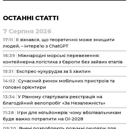
ОСТАННІ СТАТТІ
7 Серпня 2026
17:11
ІІ зізнався, що теоретично може знищити
людей, – інтерв’ю з ChatGPT
16:39
Міжнародні морські перевезення:
контейнерна логістика з Європи без зайвих етапів
15:31
Експрес-кукурудза за 5 хвилин
14:02
Сучасний ринок мобільних пристроїв та
головні орієнтири
13:34
У Рівному стартувала реєстрація на
благодійний велопробіг «За Незалежність»
11:28
Ігри для мільйонерів: чому вболівальникам
буде важко потрапити на ОІ-2028
09:20
Вчені розробляють розумні окуляри для