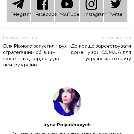
Telеgram
Facebook
YouTube
Instagram
Twitter
Попередня стаття
Наступна стаття
Біля Рівного запустили рух
Де краще зареєструвати
стратегічним об'їзним
домен у зоні COM.UA для
шосе — від кордону до
українського сайту
центру країни.
Iryna Polyukhovych
Актуальні новини, аналітика та ексклюзивні репортажі від