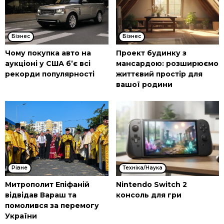
Бізнес
Бізнес
Чому покупка авто на
Проект будинку з
аукціоні у США б’є всі
мансардою: розширюємо
рекорди популярності
життєвий простір для
вашої родини
Рівне
Техніка/Наука
Митрополит Епіфаній
Nintendo Switch 2
відвідав Вараш та
консоль для гри
помолився за перемогу
України