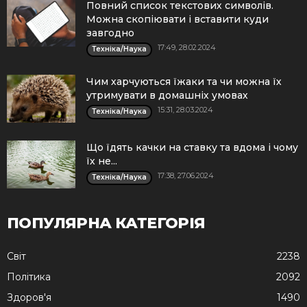
Повний список текстових символів.
Можна скопіювати і вставити куди
завгодно
17:49, 28.02.2024
Техніка/Наука
Чим харчуються їжаки та чи можна їх
утримувати в домашніх умовах
15:31, 28.03.2024
Техніка/Наука
Що їдять качки на ставку та вдома і чому
їх не...
17:38, 27.06.2024
Техніка/Наука
ПОПУЛЯРНА КАТЕГОРІЯ
Cвіт
2238
Політика
2092
Здоров'я
1490