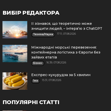
ВИБІР РЕДАКТОРА
ІІ зізнався, що теоретично може
знищити людей, – інтерв’ю з ChatGPT
17:11, 07.08.2026
Техніка/Наука
Міжнародні морські перевезення:
контейнерна логістика з Європи без
зайвих етапів
16:39, 07.08.2026
Бізнес
Експрес-кукурудза за 5 хвилин
15:31, 07.08.2026
Їжа
ПОПУЛЯРНІ СТАТТІ