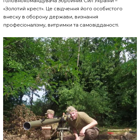
Головнокомандувача Збройних Сил України –
«Золотий крест». Це свідчення його особистого
внеску в оборону держави, визнання
професіоналізму, витримки та самовідданості.