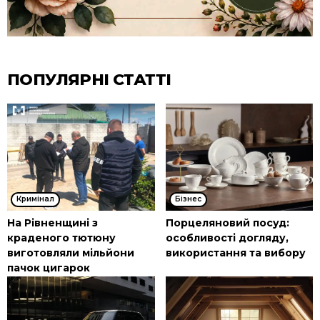
ПОПУЛЯРНІ СТАТТІ
Кримінал
Бізнес
На Рівненщині з
Порцеляновий посуд:
краденого тютюну
особливості догляду,
виготовляли мільйони
використання та вибору
пачок цигарок