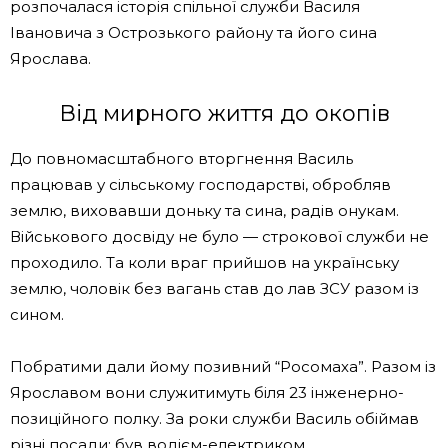
розпочалася історія спільної служби Василя
Івановича з Острозького району та його сина
Ярослава.
Від мирного життя до окопів
До повномасштабного вторгнення Василь
працював у сільському господарстві, обробляв
землю, виховавши доньку та сина, радів онукам.
Військового досвіду не було — строкової служби не
проходило. Та коли враг прийшов на українську
землю, чоловік без вагань став до лав ЗСУ разом із
сином.
Побратими дали йому позивний “Росомаха”. Разом із
Ярославом вони служитимуть біля 23 інженерно-
позиційного полку. За роки служби Василь обіймав
різні посади: був водієм-електриком,