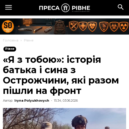
Головна
Рівне
Рівне
«Я з тобою»: історія
батька і сина з
Острожчини, які разом
пішли на фронт
Автор:
Iryna Polyukhovych
-
15:34, 03.06.2026