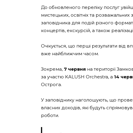
До обновленого переліку послуг увійш
мистецьких, освітніх та розважальних з
заповідника для подій різного формат
концертів, екскурсій, а також реалізац
Очікується, що перші результати від 
вже найближчим часом.
Зокрема,
7 червня
на території Замк
за участю KALUSH Orchestra, а
14 черв
Острога.
У заповіднику наголошують, що пров
власних доходів, які будуть спрямовув
роботи.