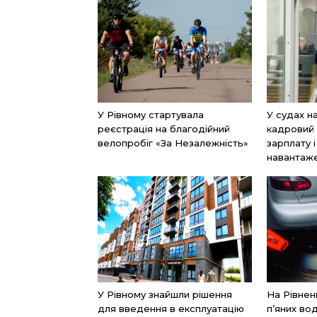
У Рівному стартувала
У судах н
реєстрація на благодійний
кадровий 
велопробіг «За Незалежність»
зарплату 
навантаж
У Рівному знайшли рішення
На Рівнен
для введення в експлуатацію
п’яних вод