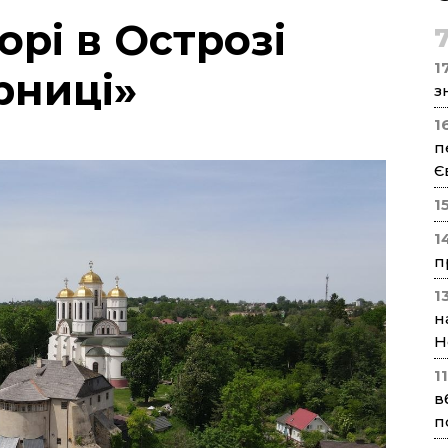
орі в Острозі
17
рниці»
з
1
п
Є
1
1
п
1
н
Н
1
в
п