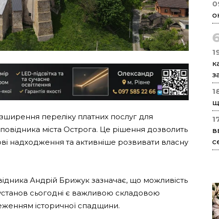
0
о
1
к
з
1
щ
зширення переліку платних послуг для
1
повідника міста Острога. Це рішення дозволить
в
с
ові надходження та активніше розвивати власну
відника Андрій Брижук зазначає, що можливість
 установ сьогодні є важливою складовою
реженням історичної спадщини.