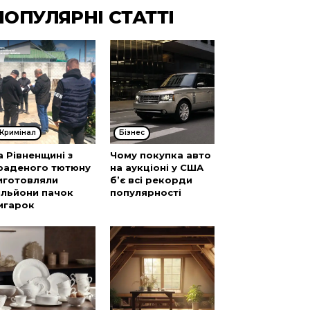
ПОПУЛЯРНІ СТАТТІ
Кримінал
Бізнес
а Рівненщині з
Чому покупка авто
раденого тютюну
на аукціоні у США
иготовляли
б’є всі рекорди
ільйони пачок
популярності
игарок