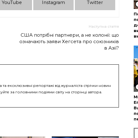
YouTube
Instagram
Twitter
П
п
д
Наступна стаття
в
США потрібні партнери, а не колонії: що
в
означають заяви Хегсета про союзників
в Азії?
а та ексклюзивні репортажі від журналіста стрічки новин
уйте за головними подіями світу на сторінці автора.
М
Е
В
п
п