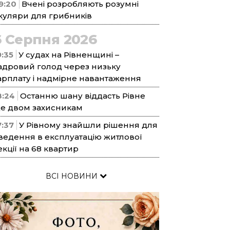
9:20
Вчені розробляють розумні
куляри для грибників
6 Серпня 2026
9:35
У судах на Рівненщині –
адровий голод через низьку
арплату і надмірне навантаження
8:24
Останню шану віддасть Рівне
е двом захисникам
7:37
У Рівному знайшли рішення для
ведення в експлуатацію житлової
екції на 68 квартир
ВСІ НОВИНИ