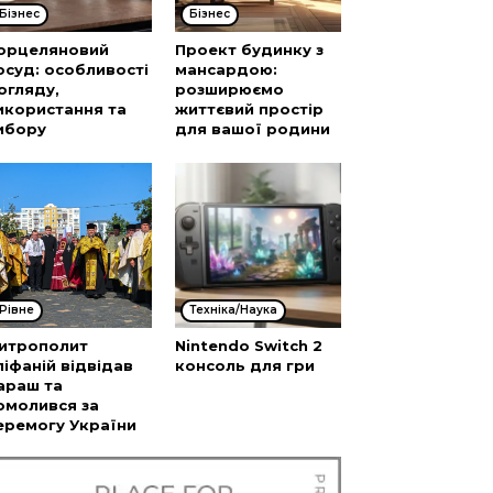
Бізнес
Бізнес
орцеляновий
Проект будинку з
осуд: особливості
мансардою:
огляду,
розширюємо
икористання та
життєвий простір
ибору
для вашої родини
Рівне
Техніка/Наука
итрополит
Nintendo Switch 2
піфаній відвідав
консоль для гри
араш та
омолився за
еремогу України