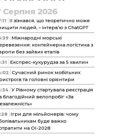
7 Серпня 2026
:11
ІІ зізнався, що теоретично може
нищити людей, – інтерв’ю з ChatGPT
6:39
Міжнародні морські
еревезення: контейнерна логістика з
вропи без зайвих етапів
5:31
Експрес-кукурудза за 5 хвилин
4:02
Сучасний ринок мобільних
ристроїв та головні орієнтири
3:34
У Рівному стартувала реєстрація
а благодійний велопробіг «За
езалежність»
1:28
Ігри для мільйонерів: чому
болівальникам буде важко
отрапити на ОІ-2028