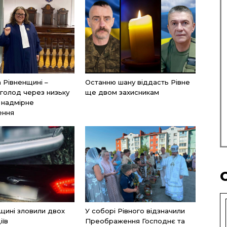
а Рівненщині –
Останню шану віддасть Рівне
голод через низьку
ще двом захисникам
і надмірне
ення
щині зловили двох
У соборі Рівного відзначили
іїв
Преображення Господнє та