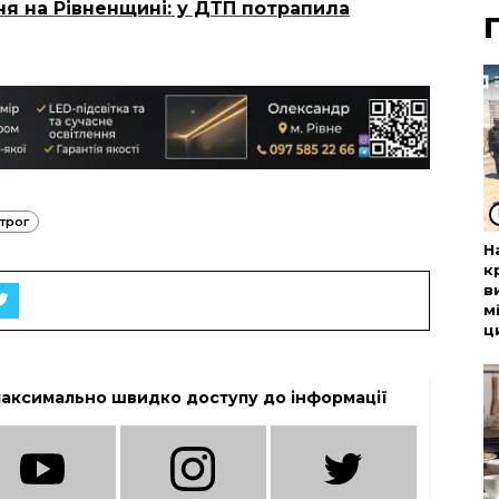
ня на Рівненщині: у ДТП потрапила
трог
Н
к
в
м
ц
максимально швидко доступу до інформації