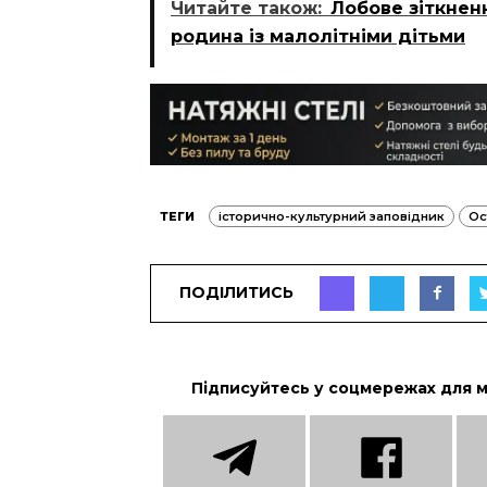
Читайте також:
Лобове зіткнен
родина із малолітніми дітьми
ТЕГИ
історично-культурний заповідник
Ос
ПОДІЛИТИСЬ
Підписуйтесь у соцмережах для 