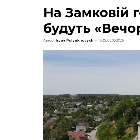
На Замковій г
будуть «Вечо
Автор:
Iryna Polyukhovych
-
16:35, 03.06.2026