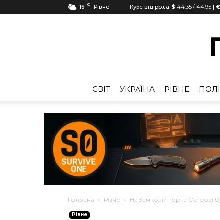
C
16
Рівне
Курс від pb.ua:
$
44.35
/
44.95
| €
CВІТ
УКРАЇНА
РІВНЕ
ПОЛІ
Головна
Рівне
На Замковій горі в Острозі 
Рівне