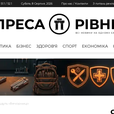
51.1
/
52.1
Субота, 8 Серпня, 2026
Про нас / Контакти
З питань рекл
ТИКА
БІЗНЕС
ЗДОРОВ'Я
СПОРТ
ЕКОНОМІКА
Преса
Рівне
будуть «Вечорниці»