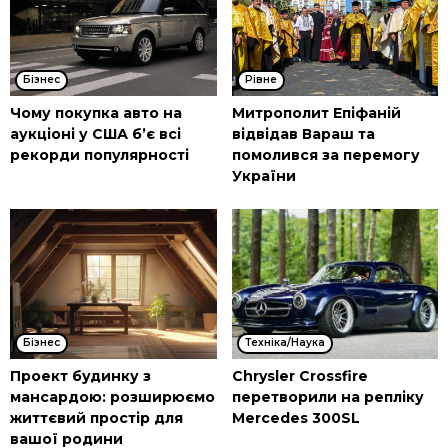
Бізнес
Рівне
Чому покупка авто на
Митрополит Епіфаній
аукціоні у США б’є всі
відвідав Вараш та
рекорди популярності
помолився за перемогу
України
Бізнес
Техніка/Наука
Проект будинку з
Chrysler Crossfire
мансардою: розширюємо
перетворили на репліку
життєвий простір для
Mercedes 300SL
вашої родини