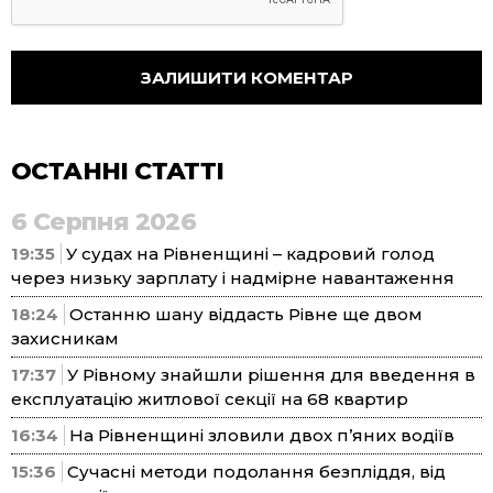
ОСТАННІ СТАТТІ
6 Серпня 2026
19:35
У судах на Рівненщині – кадровий голод
через низьку зарплату і надмірне навантаження
18:24
Останню шану віддасть Рівне ще двом
захисникам
17:37
У Рівному знайшли рішення для введення в
експлуатацію житлової секції на 68 квартир
16:34
На Рівненщині зловили двох п’яних водіїв
15:36
Сучасні методи подолання безпліддя, від