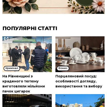
ПОПУЛЯРНІ СТАТТІ
Кримінал
Бізнес
На Рівненщині з
Порцеляновий посуд:
краденого тютюну
особливості догляду,
виготовляли мільйони
використання та вибору
пачок цигарок