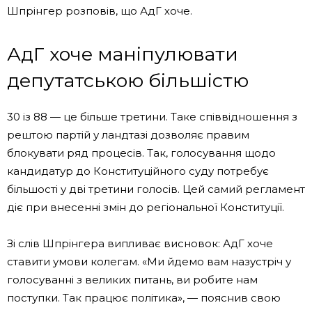
Шпрінгер розповів, що АдГ хоче.
АдГ хоче маніпулювати
депутатською більшістю
30 із 88 — це більше третини. Таке співвідношення з
рештою партій у ландтазі дозволяє правим
блокувати ряд процесів. Так, голосування щодо
кандидатур до Конституційного суду потребує
більшості у дві третини голосів. Цей самий регламент
діє при внесенні змін до регіональної Конституції.
Зі слів Шпрінгера випливає висновок: АдГ хоче
ставити умови колегам. «Ми йдемо вам назустріч у
голосуванні з великих питань, ви робите нам
поступки. Так працює політика», — пояснив свою