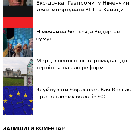
Екс-дочка “Газпрому” у Німеччині
хоче імпортувати ЗПГ із Канади
Німеччина боїться, а Зедер не
сумує
Мерц закликає співгромадян до
терпіння на час реформ
Зруйнувати Євросоюз: Кая Каллас
про головних ворогів ЄС
ЗАЛИШИТИ КОМЕНТАР