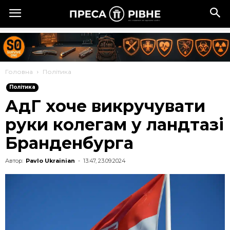
Головна
Політика
Політика
АдГ хоче викручувати
руки колегам у ландтазі
Бранденбурга
Автор:
Pavlo Ukrainian
-
13:47, 23.09.2024