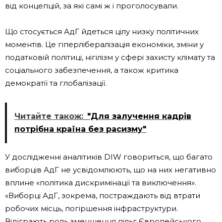
від концепцій, за які самі ж і проголосували.
Що стосується АдГ йдеться цілу низку політичних
моментів. Це гіперлібералізація економіки, зміни у
податковій політиці, нігілізм у сфері захисту клімату та
соціального забезпечення, а також критика
демократії та глобалізації.
Читайте також:
"Для залучення кадрів
потрібна країна без расизму"
У дослідженні аналітиків DIW говориться, що багато
виборців АдГ не усвідомлюють, що на них негативно
вплине «політика дискримінації та виключення».
«Виборці АдГ, зокрема, постраждають від втрати
робочих місць, погіршення інфраструктури.
Відіграють роль зменшення пільг Європейського