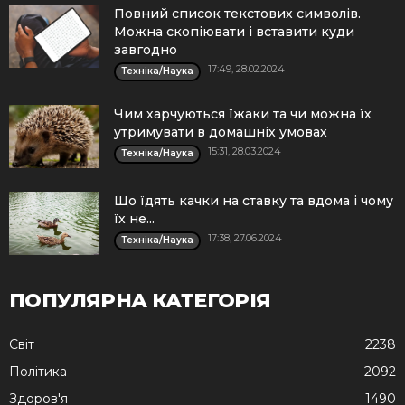
Повний список текстових символів.
Можна скопіювати і вставити куди
завгодно
17:49, 28.02.2024
Техніка/Наука
Чим харчуються їжаки та чи можна їх
утримувати в домашніх умовах
15:31, 28.03.2024
Техніка/Наука
Що їдять качки на ставку та вдома і чому
їх не...
17:38, 27.06.2024
Техніка/Наука
ПОПУЛЯРНА КАТЕГОРІЯ
Cвіт
2238
Політика
2092
Здоров'я
1490