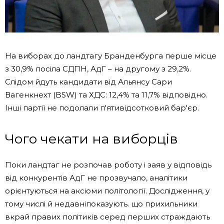
На виборах до ландтагу Бранденбурга перше місце
з 30,9% посіла СДПН, АдГ – на другому з 29,2%.
Слідом йдуть кандидати від Альянсу Сари
Вагенкнехт (BSW) та ХДС: 12,4% та 11,7% відповідно.
Інші партії не подолали п'ятивідсотковий бар'єр.
Чого чекати на виборців
Поки ландтаг не розпочав роботу і заяв у відповідь
від конкурентів АдГ не прозвучало, аналітики
орієнтуються на аксіоми політології. Дослідження, у
тому числі й
недавні
показують. що прихильники
вкрай правих політиків серед перших страждають