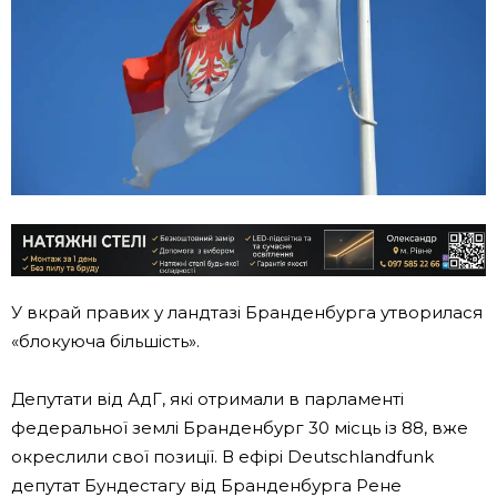
У вкрай правих у ландтазі Бранденбурга утворилася
«блокуюча більшість».
Депутати від АдГ, які отримали в парламенті
федеральної землі Бранденбург 30 місць із 88, вже
окреслили свої позиції. В ефірі Deutschlandfunk
депутат Бундестагу від Бранденбурга Рене