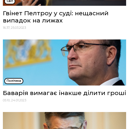
Cвіт
Гвінет Пелтроу у суді: нещасний
випадок на лижах
16:37, 25.03.2023
Політика
Баварія вимагає інакше ділити гроші
05:10, 24.01.2023