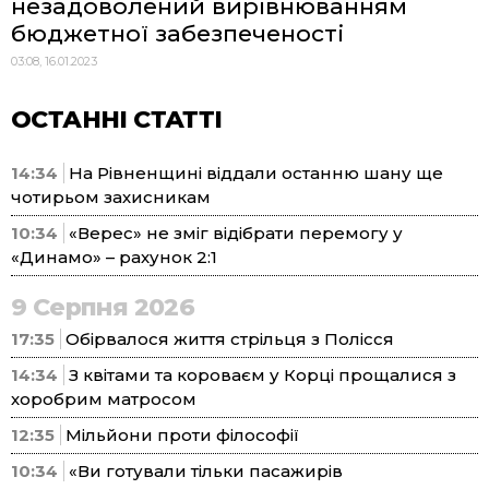
незадоволений вирівнюванням
бюджетної забезпеченості
03:08, 16.01.2023
ОСТАННІ СТАТТІ
14:34
На Рівненщині віддали останню шану ще
чотирьом захисникам
10:34
«Верес» не зміг відібрати перемогу у
«Динамо» – рахунок 2:1
9 Серпня 2026
17:35
Обірвалося життя стрільця з Полісся
14:34
З квітами та короваєм у Корці прощалися з
хоробрим матросом
12:35
Мільйони проти філософії
10:34
«Ви готували тільки пасажирів