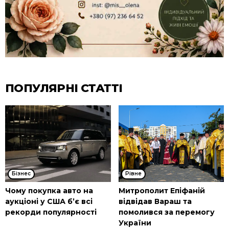
ПОПУЛЯРНІ СТАТТІ
Бізнес
Рівне
Чому покупка авто на
Митрополит Епіфаній
аукціоні у США б’є всі
відвідав Вараш та
рекорди популярності
помолився за перемогу
України