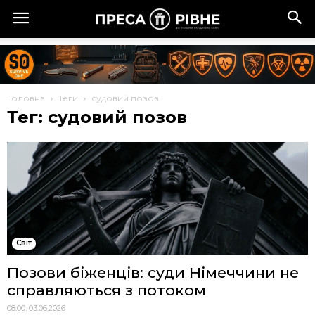
Головна
Теги
судовий позов
Тег: судовий позов
Cвіт
Позови біженців: суди Німеччини не
справляються з потоком
08:00, 03.06.2026