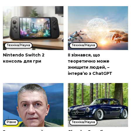
Техніка/Наука
Техніка/Наука
Nintendo Switch 2
ІІ зізнався, що
консоль для гри
теоретично може
знищити людей, –
інтерв’ю з ChatGPT
Рівне
Техніка/Наука