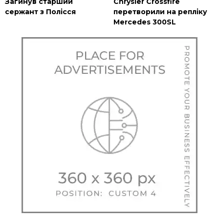
Загинув старший
Chrysler Crossfire
сержант з Полісся
перетворили на репліку
Mercedes 300SL