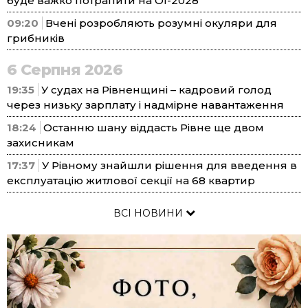
буде важко потрапити на ОІ-2028
09:20
Вчені розробляють розумні окуляри для
грибників
6 Серпня 2026
19:35
У судах на Рівненщині – кадровий голод
через низьку зарплату і надмірне навантаження
18:24
Останню шану віддасть Рівне ще двом
захисникам
17:37
У Рівному знайшли рішення для введення в
експлуатацію житлової секції на 68 квартир
ВСІ НОВИНИ