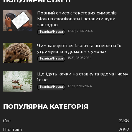
ПОПУЛЯРНІ СТАТТІ
Повний список текстових символів.
Можна скопіювати і вставити куди
завгодно
17:49, 28.02.2024
Техніка/Наука
Чим харчуються їжаки та чи можна їх
утримувати в домашніх умовах
15:31, 28.03.2024
Техніка/Наука
Що їдять качки на ставку та вдома і чому
їх не...
17:38, 27.06.2024
Техніка/Наука
ПОПУЛЯРНА КАТЕГОРІЯ
Cвіт
2238
Політика
2092