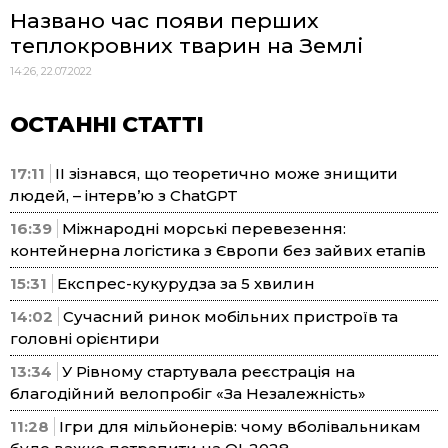
Названо час появи перших
теплокровних тварин на Землі
14:26, 22.07.2022
ОСТАННІ СТАТТІ
17:11
ІІ зізнався, що теоретично може знищити
людей, – інтерв’ю з ChatGPT
16:39
Міжнародні морські перевезення:
контейнерна логістика з Європи без зайвих етапів
15:31
Експрес-кукурудза за 5 хвилин
14:02
Сучасний ринок мобільних пристроїв та
головні орієнтири
13:34
У Рівному стартувала реєстрація на
благодійний велопробіг «За Незалежність»
11:28
Ігри для мільйонерів: чому вболівальникам