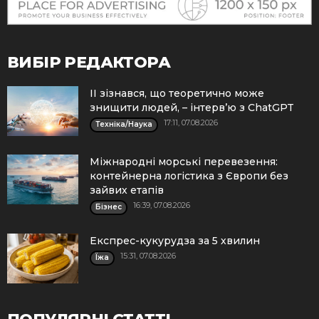
ВИБІР РЕДАКТОРА
ІІ зізнався, що теоретично може
знищити людей, – інтерв’ю з ChatGPT
17:11, 07.08.2026
Техніка/Наука
Міжнародні морські перевезення:
контейнерна логістика з Європи без
зайвих етапів
16:39, 07.08.2026
Бізнес
Експрес-кукурудза за 5 хвилин
15:31, 07.08.2026
Їжа