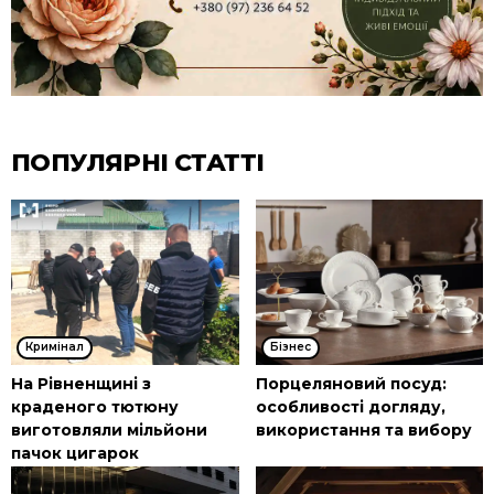
ПОПУЛЯРНІ СТАТТІ
Кримінал
Бізнес
На Рівненщині з
Порцеляновий посуд:
краденого тютюну
особливості догляду,
виготовляли мільйони
використання та вибору
пачок цигарок