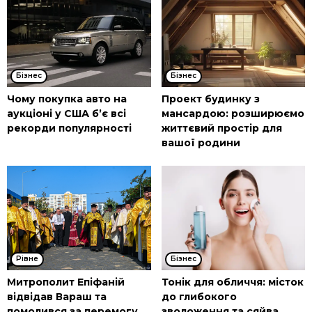
Бізнес
Бізнес
Чому покупка авто на
Проект будинку з
аукціоні у США б’є всі
мансардою: розширюємо
рекорди популярності
життєвий простір для
вашої родини
Рівне
Бізнес
Митрополит Епіфаній
Тонік для обличчя: місток
відвідав Вараш та
до глибокого
помолився за перемогу
зволоження та сяйва