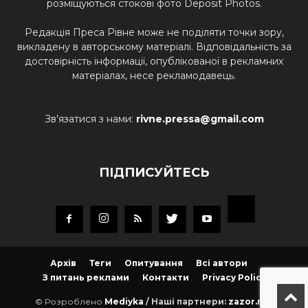
розміщуються стокові фото Deposit Photos.
Редакція Преса Рівне може не поділяти точки зору,
викладену в авторському матеріалі. Відповідальність за
достовірність інформації, опублікованої в рекламних
матеріалах, несе рекламодавець.
Зв'язатися з нами:
rivne.pressa@gmail.com
ПІДПИСУЙТЕСЬ
Архів
Теги
Опитування
Всі автори
З питань реклами
Контакти
Privacy Policy
© Розроблено
Mediyka
/ Наші партнери:
zazor.net