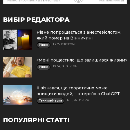
ВИБІР РЕДАКТОРА
Рівне попрощається з анестезіологом,
який помер на Вінничині
13:35, 08.08.2026
Рівне
«Мені пощастило, що залишився живим»
10:34, 08.08.2026
Рівне
ІІ зізнався, що теоретично може
знищити людей, – інтерв’ю з ChatGPT
17:11, 07.08.2026
Техніка/Наука
ПОПУЛЯРНІ СТАТТІ