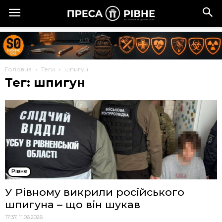
Головна
Теги
шпигун
Тег: шпигун
Рівне
У Рівному викрили російського
шпигуна – що він шукав
17:37, 11.06.2026