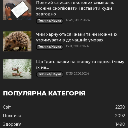
Повний список текстових символів.
Можна скопіювати і вставити куди
завгодно
17:49, 28.02.2024
Техніка/Наука
Чим харчуються їжаки та чи можна їх
утримувати в домашніх умовах
15:31, 28.03.2024
Техніка/Наука
Що їдять качки на ставку та вдома і чому
їх не...
17:38, 27.06.2024
Техніка/Наука
ПОПУЛЯРНА КАТЕГОРІЯ
Cвіт
2238
Політика
2092
Здоров'я
1490