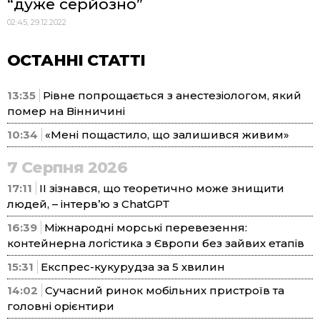
“дуже серйозно”
02:45, 29.12.2022
ОСТАННІ СТАТТІ
13:35
Рівне попрощається з анестезіологом, який
помер на Вінничині
10:34
«Мені пощастило, що залишився живим»
7 Серпня 2026
17:11
ІІ зізнався, що теоретично може знищити
людей, – інтерв’ю з ChatGPT
16:39
Міжнародні морські перевезення:
контейнерна логістика з Європи без зайвих етапів
15:31
Експрес-кукурудза за 5 хвилин
14:02
Сучасний ринок мобільних пристроїв та
головні орієнтири