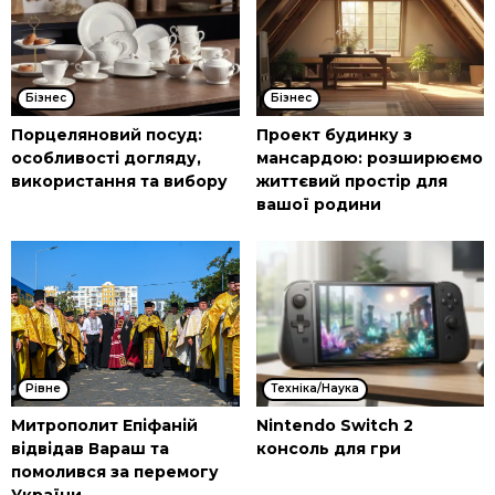
Бізнес
Бізнес
Порцеляновий посуд:
Проект будинку з
особливості догляду,
мансардою: розширюємо
використання та вибору
життєвий простір для
вашої родини
Рівне
Техніка/Наука
Митрополит Епіфаній
Nintendo Switch 2
відвідав Вараш та
консоль для гри
помолився за перемогу