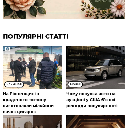
ПОПУЛЯРНІ СТАТТІ
Кримінал
Бізнес
На Рівненщині з
Чому покупка авто на
краденого тютюну
аукціоні у США б’є всі
виготовляли мільйони
рекорди популярності
пачок цигарок