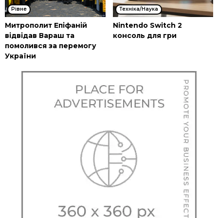
Рівне
Техніка/Наука
Митрополит Епіфаній
Nintendo Switch 2
відвідав Вараш та
консоль для гри
помолився за перемогу
України