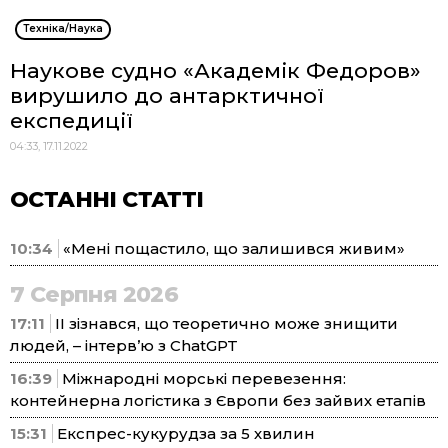
Техніка/Наука
Наукове судно «Академік Федоров»
вирушило до антарктичної
експедиції
04:33, 17.11.2022
ОСТАННІ СТАТТІ
10:34
«Мені пощастило, що залишився живим»
7 Серпня 2026
17:11
ІІ зізнався, що теоретично може знищити
людей, – інтерв’ю з ChatGPT
16:39
Міжнародні морські перевезення:
контейнерна логістика з Європи без зайвих етапів
15:31
Експрес-кукурудза за 5 хвилин