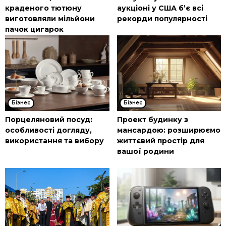
краденого тютюну
аукціоні у США б’є всі
виготовляли мільйони
рекорди популярності
пачок цигарок
Бізнес
Бізнес
Порцеляновий посуд:
Проект будинку з
особливості догляду,
мансардою: розширюємо
використання та вибору
життєвий простір для
вашої родини