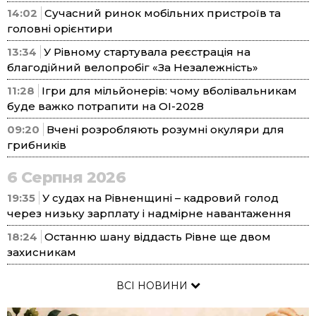
14:02
Сучасний ринок мобільних пристроїв та
головні орієнтири
13:34
У Рівному стартувала реєстрація на
благодійний велопробіг «За Незалежність»
11:28
Ігри для мільйонерів: чому вболівальникам
буде важко потрапити на ОІ-2028
09:20
Вчені розробляють розумні окуляри для
грибників
6 Серпня 2026
19:35
У судах на Рівненщині – кадровий голод
через низьку зарплату і надмірне навантаження
18:24
Останню шану віддасть Рівне ще двом
захисникам
ВСІ НОВИНИ