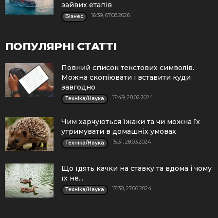
зайвих етапів
16:39, 07.08.2026
Бізнес
ПОПУЛЯРНІ СТАТТІ
Повний список текстових символів.
Можна скопіювати і вставити куди
завгодно
17:49, 28.02.2024
Техніка/Наука
Чим харчуються їжаки та чи можна їх
утримувати в домашніх умовах
15:31, 28.03.2024
Техніка/Наука
Що їдять качки на ставку та вдома і чому
їх не...
17:38, 27.06.2024
Техніка/Наука