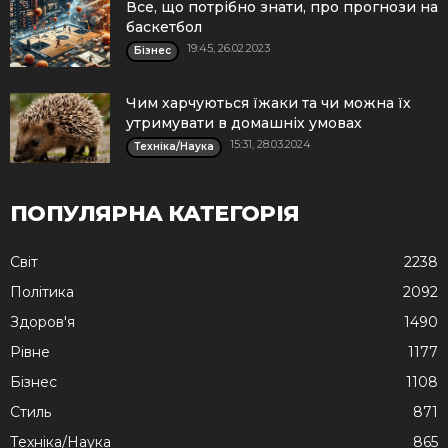
Все, що потрібно знати, про прогнози на
баскетбол
19:45, 26.02.2023
Бізнес
Чим харчуються їжаки та чи можна їх
утримувати в домашніх умовах
15:31, 28.03.2024
Техніка/Наука
ПОПУЛЯРНА КАТЕГОРІЯ
Cвіт
2238
Політика
2092
Здоров'я
1490
Рівне
1177
Бізнес
1108
Стиль
871
Техніка/Наука
865