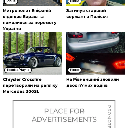
Рівне
Рівне
Митрополит Епіфаній
Загинув старший
відвідав Вараш та
сержант з Полісся
помолився за перемогу
України
Техніка/Наука
Рівне
Chrysler Crossfire
На Рівненщині зловили
перетворили на репліку
двох п’яних водіїв
Mercedes 300SL