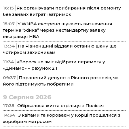
16:15
Як організувати прибирання після ремонту
без зайвих витрат і затримок
15:07
У WNBA екстрено шукають визначення
терміна “жінка” через нестандартну заявку
ексгравця НБА
13:34
На Рівненщині віддали останню шану ще
чотирьом захисникам
11:34
«Верес» не зміг відібрати перемогу у
«Динамо» – рахунок 2:1
09:37
Поранений депутат з Рівного розповів, як
його підтримують побратими
9 Серпня 2026
17:35
Обірвалося життя стрільця з Полісся
14:34
З квітами та короваєм у Корці прощалися з
хоробрим матросом