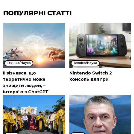
ПОПУЛЯРНІ СТАТТІ
Техніка/Наука
Техніка/Наука
ІІ зізнався, що
Nintendo Switch 2
теоретично може
консоль для гри
знищити людей, –
інтерв’ю з ChatGPT