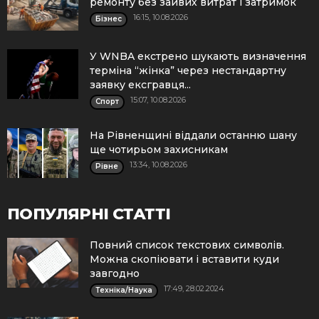
ремонту без зайвих витрат і затримок
16:15, 10.08.2026
Бізнес
У WNBA екстрено шукають визначення
терміна “жінка” через нестандартну
заявку ексгравця...
15:07, 10.08.2026
Спорт
На Рівненщині віддали останню шану
ще чотирьом захисникам
13:34, 10.08.2026
Рівне
ПОПУЛЯРНІ СТАТТІ
Повний список текстових символів.
Можна скопіювати і вставити куди
завгодно
17:49, 28.02.2024
Техніка/Наука