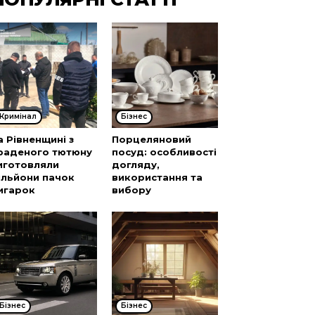
Кримінал
Бізнес
а Рівненщині з
Порцеляновий
раденого тютюну
посуд: особливості
иготовляли
догляду,
ільйони пачок
використання та
игарок
вибору
Бізнес
Бізнес