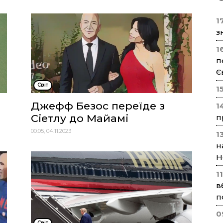
17
з
1
п
Є
Cвіт
1
Джефф Безос переїде з
1
Сіетлу до Майамі
п
00:05, 04.11.2023
1
н
Н
1
в
п
0
Cвіт