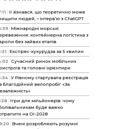
:11
ІІ зізнався, що теоретично може
нищити людей, – інтерв’ю з ChatGPT
6:39
Міжнародні морські
еревезення: контейнерна логістика з
вропи без зайвих етапів
5:31
Експрес-кукурудза за 5 хвилин
4:02
Сучасний ринок мобільних
ристроїв та головні орієнтири
3:34
У Рівному стартувала реєстрація
а благодійний велопробіг «За
езалежність»
1:28
Ігри для мільйонерів: чому
болівальникам буде важко
отрапити на ОІ-2028
9:20
Вчені розробляють розумні