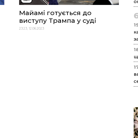
о
Майамі готується до
виступу Трампа у суді
1
23:23, 12.06.2023
к
з
1
щ
1
в
с