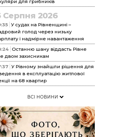
куляри для грибників
6 Серпня 2026
9:35
У судах на Рівненщині –
адровий голод через низьку
арплату і надмірне навантаження
8:24
Останню шану віддасть Рівне
е двом захисникам
7:37
У Рівному знайшли рішення для
ведення в експлуатацію житлової
екції на 68 квартир
ВСІ НОВИНИ