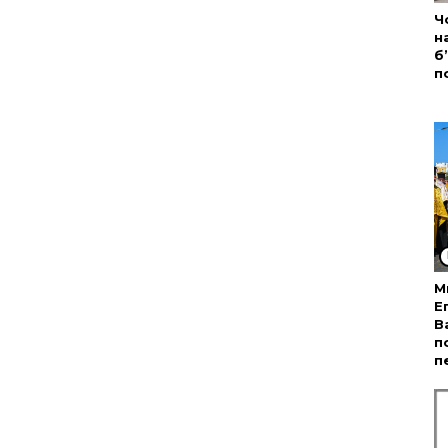
Ч
н
б
п
М
Е
В
п
п