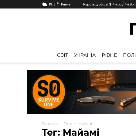
C
19.5
Рівне
Курс від pb.ua:
$
44.35
/
44.95
|
CВІТ
УКРАЇНА
РІВНЕ
ПОЛІ
Головна
Теги
Майамі
Тег: Майамі