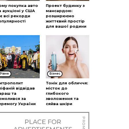
ому покупка авто
Проект будинку з
а аукціоні у США
мансардою:
’є всі рекорди
розширюємо
опулярності
життєвий простір
для вашої родини
Рівне
Бізнес
итрополит
Тонік для обличчя:
піфаній відвідав
місток до
араш та
глибокого
омолився за
зволоження та
еремогу України
сяйва шкіри