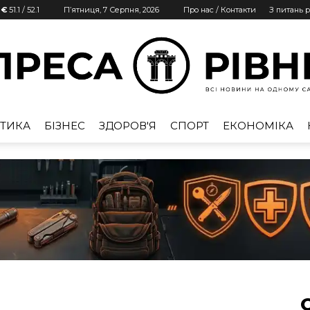
 €
51.1
/
52.1
П’ятниця, 7 Серпня, 2026
Про нас / Контакти
З питань 
ТИКА
БІЗНЕС
ЗДОРОВ'Я
СПОРТ
ЕКОНОМІКА
Преса
Рівне