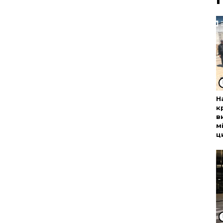
Н
к
в
м
ц