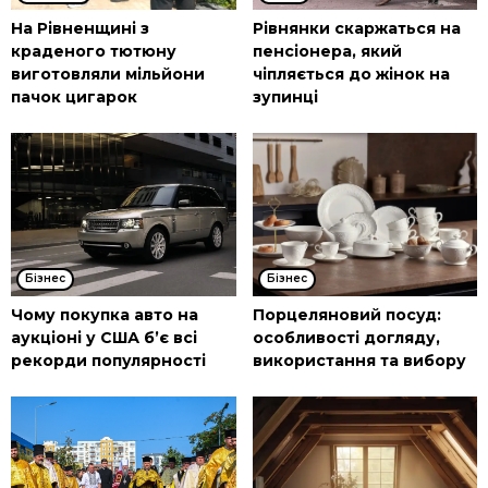
На Рівненщині з
Рівнянки скаржаться на
краденого тютюну
пенсіонера, який
виготовляли мільйони
чіпляється до жінок на
пачок цигарок
зупинці
Бізнес
Бізнес
Чому покупка авто на
Порцеляновий посуд:
аукціоні у США б’є всі
особливості догляду,
рекорди популярності
використання та вибору