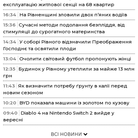
експлуатацію житлової секції на 68 квартир
16:34
На Рівненщині зловили двох п’яних водіїв
15:36
Сучасні методи подолання безпліддя, від
стимуляції до сурогатного материнства
14:34
У соборі Рівного відзначили Преображення
Господнє та освятили плоди
13:04
Очолити світовий футбол пропонують жінці
12:35
Будинок у Рівному утеплили за майже 13 млн
грн
11:43
Як визначити потребу ґрунту в калії перед
новим сезоном
10:20
BYD показала машини із золотом по кузову
09:40
Diablo 4 на Nintendo Switch 2 вийде у
вересні
ВСІ НОВИНИ