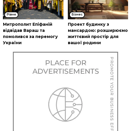
Рівне
Бізнес
Митрополит Епіфаній
Проект будинку з
відвідав Вараш та
мансардою: розширюємо
помолився за перемогу
життєвий простір для
України
вашої родини