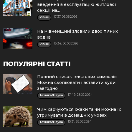
введення в експлуатацію житлової
секції на...
17:37, 06.08.2026
Рівне
На Рівненщині зловили двох п’яних
водіїв
16:34, 06.08.2026
Рівне
ПОПУЛЯРНІ СТАТТІ
Повний список текстових символів.
Можна скопіювати і вставити куди
завгодно
17:49, 28.02.2024
Техніка/Наука
Чим харчуються їжаки та чи можна їх
утримувати в домашніх умовах
15:31, 28.03.2024
Техніка/Наука