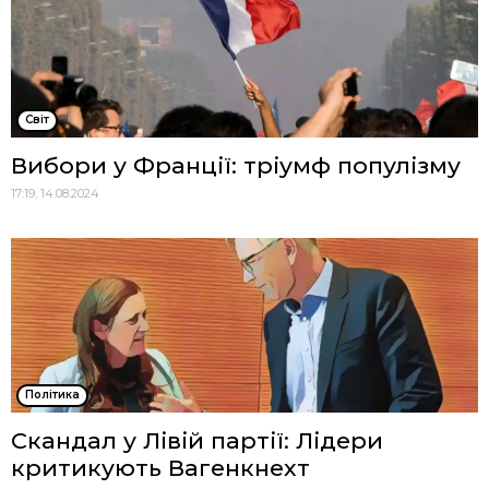
Cвіт
Вибори у Франції: тріумф популізму
17:19, 14.08.2024
Політика
Скандал у Лівій партії: Лідери
критикують Вагенкнехт