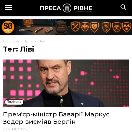
Головна
Теги
Ліві
Тег: Ліві
Політика
Прем'єр-міністр Баварії Маркус
Зедер висміяв Берлін
20:37, 19.02.2026