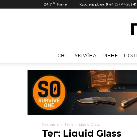
C
24.7
Рівне
Курс від pb.ua:
$
44.35
/
44.95
| €
CВІТ
УКРАЇНА
РІВНЕ
ПОЛІ
Головна
Теги
Liquid Glass
Тег: Liquid Glass