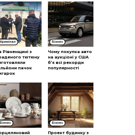
Кримінал
Бізнес
а Рівненщині з
Чому покупка авто
раденого тютюну
на аукціоні у США
иготовляли
б’є всі рекорди
ільйони пачок
популярності
игарок
Бізнес
Бізнес
орцеляновий
Проект будинку з