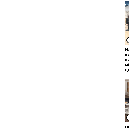
Н
к
в
м
ц
П