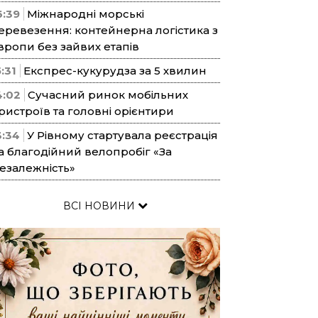
6:39
Міжнародні морські
еревезення: контейнерна логістика з
вропи без зайвих етапів
5:31
Експрес-кукурудза за 5 хвилин
4:02
Сучасний ринок мобільних
ристроїв та головні орієнтири
3:34
У Рівному стартувала реєстрація
а благодійний велопробіг «За
езалежність»
ВСІ НОВИНИ