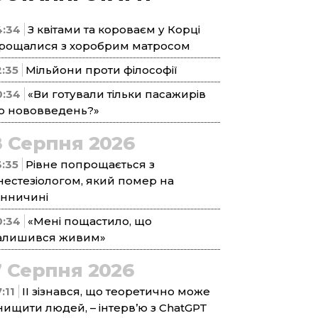
4:34
З квітами та короваєм у Корці
рощалися з хоробрим матросом
2:35
Мільйони проти філософії
0:34
«Ви готували тільки пасажирів
о нововведень?»
8 Серпня 2026
3:35
Рівне попрощається з
нестезіологом, який помер на
інничині
0:34
«Мені пощастило, що
алишився живим»
7 Серпня 2026
:11
ІІ зізнався, що теоретично може
нищити людей, – інтерв’ю з ChatGPT