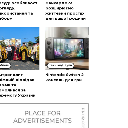
осуд: особливості
мансардою:
огляду,
розширюємо
икористання та
життєвий простір
ибору
для вашої родини
Рівне
Техніка/Наука
итрополит
Nintendo Switch 2
піфаній відвідав
консоль для гри
араш та
омолився за
еремогу України