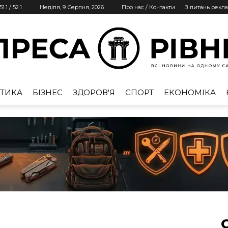
51.1
/
52.1
Неділя, 9 Серпня, 2026
Про нас / Контакти
З питань рекл
ТИКА
БІЗНЕС
ЗДОРОВ'Я
СПОРТ
ЕКОНОМІКА
Преса
Рівне