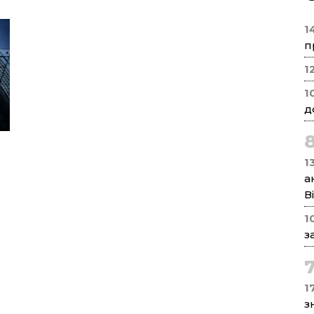
1
п
1
1
д
1
а
В
1
з
17
з