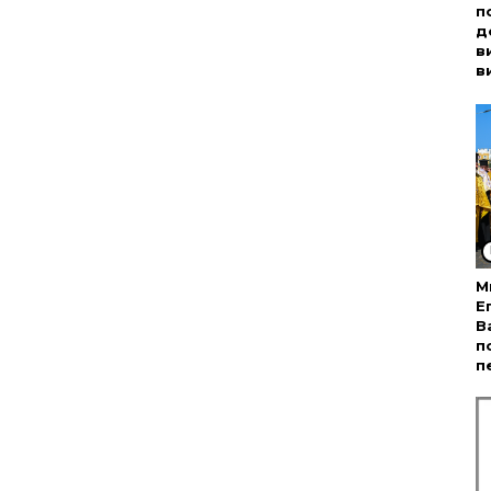
п
д
в
в
М
Е
В
п
п