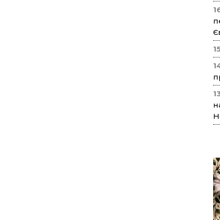
1
п
Є
1
1
п
1
н
Н