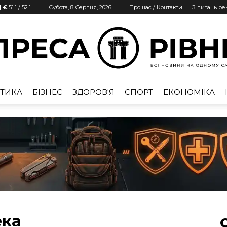
| €
51.1
/
52.1
Субота, 8 Серпня, 2026
Про нас / Контакти
З питань р
ТИКА
БІЗНЕС
ЗДОРОВ'Я
СПОРТ
ЕКОНОМІКА
Преса
Рівне
ека