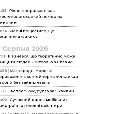
3:35
Рівне попрощається з
нестезіологом, який помер на
інничині
0:34
«Мені пощастило, що
алишився живим»
7 Серпня 2026
:11
ІІ зізнався, що теоретично може
нищити людей, – інтерв’ю з ChatGPT
6:39
Міжнародні морські
еревезення: контейнерна логістика з
вропи без зайвих етапів
5:31
Експрес-кукурудза за 5 хвилин
4:02
Сучасний ринок мобільних
ристроїв та головні орієнтири