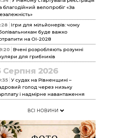
3:34
У Рівному стартувала реєстрація
а благодійний велопробіг «За
езалежність»
1:28
Ігри для мільйонерів: чому
болівальникам буде важко
отрапити на ОІ-2028
9:20
Вчені розробляють розумні
куляри для грибників
6 Серпня 2026
9:35
У судах на Рівненщині –
адровий голод через низьку
арплату і надмірне навантаження
ВСІ НОВИНИ