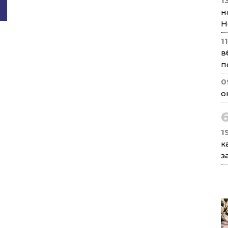
1
н
Н
1
в
п
0
о
1
к
з