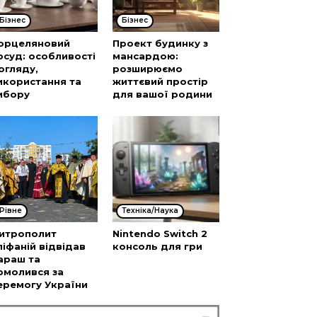
Бізнес
Бізнес
орцеляновий
Проект будинку з
осуд: особливості
мансардою:
огляду,
розширюємо
икористання та
життєвий простір
ибору
для вашої родини
Рівне
Техніка/Наука
итрополит
Nintendo Switch 2
піфаній відвідав
консоль для гри
араш та
омолився за
еремогу України