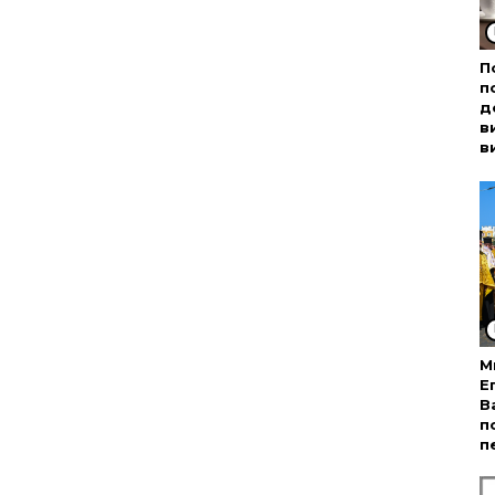
П
п
д
в
в
М
Е
В
п
п