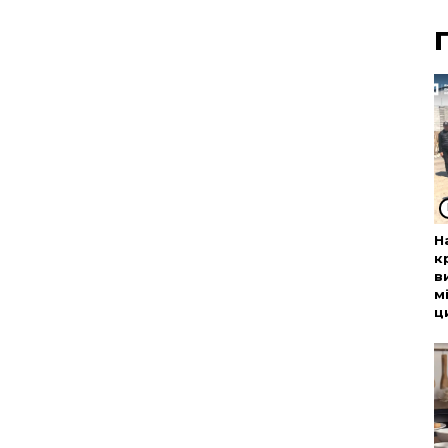
Н
к
в
м
ц