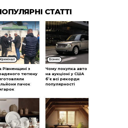
ПОПУЛЯРНІ СТАТТІ
Кримінал
Бізнес
а Рівненщині з
Чому покупка авто
раденого тютюну
на аукціоні у США
иготовляли
б’є всі рекорди
ільйони пачок
популярності
игарок