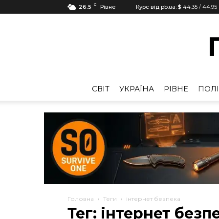
C
26.5
Рівне
Курс від pb.ua:
$
44.35
/
44.95
CВІТ
УКРАЇНА
РІВНЕ
ПОЛІ
Головна
Теги
інтернет безпека
Тег: інтернет безп