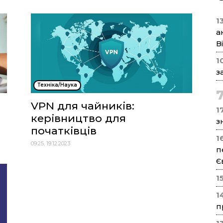
1
а
В
1
з
Техніка/Наука
VPN для чайників:
17
керівництво для
з
початківців
1
09:25, 19.12.2023
п
Є
1
1
п