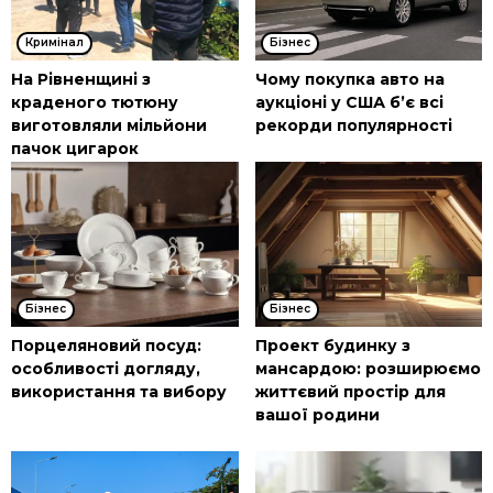
Кримінал
Бізнес
На Рівненщині з
Чому покупка авто на
краденого тютюну
аукціоні у США б’є всі
виготовляли мільйони
рекорди популярності
пачок цигарок
Бізнес
Бізнес
Порцеляновий посуд:
Проект будинку з
особливості догляду,
мансардою: розширюємо
використання та вибору
життєвий простір для
вашої родини