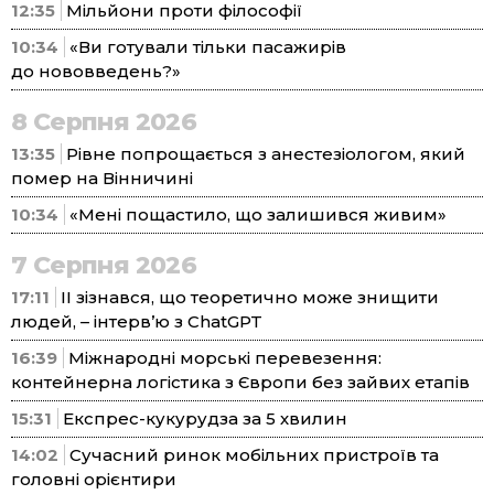
12:35
Мільйони проти філософії
10:34
«Ви готували тільки пасажирів
до нововведень?»
8 Серпня 2026
13:35
Рівне попрощається з анестезіологом, який
помер на Вінничині
10:34
«Мені пощастило, що залишився живим»
7 Серпня 2026
17:11
ІІ зізнався, що теоретично може знищити
людей, – інтерв’ю з ChatGPT
16:39
Міжнародні морські перевезення:
контейнерна логістика з Європи без зайвих етапів
15:31
Експрес-кукурудза за 5 хвилин
14:02
Сучасний ринок мобільних пристроїв та
головні орієнтири