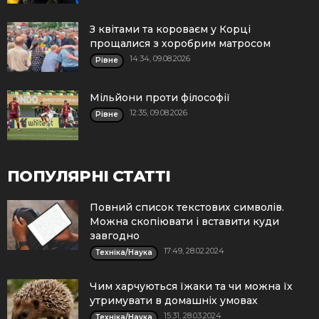
З квітами та короваєм у Корці
прощалися з хоробрим матросом
14:34, 09.08.2026
Рівне
Мільйони проти філософії
12:35, 09.08.2026
Рівне
ПОПУЛЯРНІ СТАТТІ
Повний список текстових символів.
Можна скопіювати і вставити куди
завгодно
17:49, 28.02.2024
Техніка/Наука
Чим харчуються їжаки та чи можна їх
утримувати в домашніх умовах
15:31, 28.03.2024
Техніка/Наука