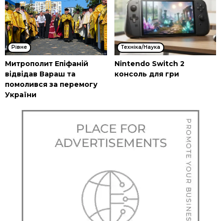
Рівне
Техніка/Наука
Митрополит Епіфаній
Nintendo Switch 2
відвідав Вараш та
консоль для гри
помолився за перемогу
України