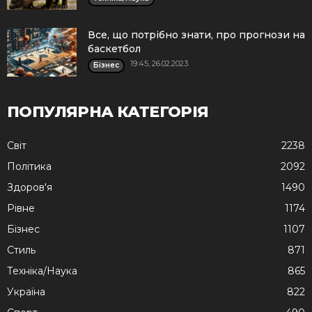
Все, що потрібно знати, про прогнози на
баскетбол
19:45, 26.02.2023
Бізнес
ПОПУЛЯРНА КАТЕГОРІЯ
Cвіт
2238
Політика
2092
Здоров'я
1490
Рівне
1174
Бізнес
1107
Стиль
871
Техніка/Наука
865
Україна
822