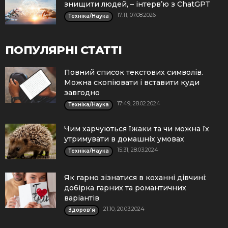
знищити людей, – інтерв’ю з ChatGPT
17:11, 07.08.2026
Техніка/Наука
ПОПУЛЯРНІ СТАТТІ
Повний список текстових символів.
Можна скопіювати і вставити куди
завгодно
17:49, 28.02.2024
Техніка/Наука
Чим харчуються їжаки та чи можна їх
утримувати в домашніх умовах
15:31, 28.03.2024
Техніка/Наука
Як гарно зізнатися в коханні дівчині:
добірка гарних та романтичних
варіантів
21:10, 20.03.2024
Здоров'я