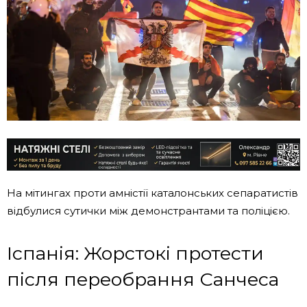
На мітингах проти амністії каталонських сепаратистів
відбулися сутички між демонстрантами та поліцією.
Іспанія: Жорстокі протести
після переобрання Санчеса