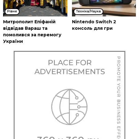
Рівне
Техніка/Наука
Митрополит Епіфаній
Nintendo Switch 2
відвідав Вараш та
консоль для гри
помолився за перемогу
України