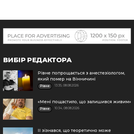
ВИБІР РЕДАКТОРА
Рівне попрощається з анестезіологом,
який помер на Вінничині
13:35, 08.08.2026
Рівне
«Мені пощастило, що залишився живим»
10:34, 08.08.2026
Рівне
ІІ зізнався, що теоретично може