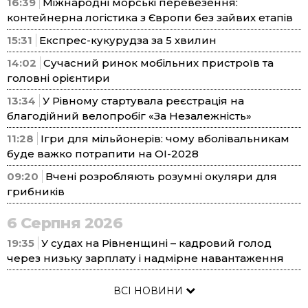
16:39
Міжнародні морські перевезення:
контейнерна логістика з Європи без зайвих етапів
15:31
Експрес-кукурудза за 5 хвилин
14:02
Сучасний ринок мобільних пристроїв та
головні орієнтири
13:34
У Рівному стартувала реєстрація на
благодійний велопробіг «За Незалежність»
11:28
Ігри для мільйонерів: чому вболівальникам
буде важко потрапити на ОІ-2028
09:20
Вчені розробляють розумні окуляри для
грибників
6 Серпня 2026
19:35
У судах на Рівненщині – кадровий голод
через низьку зарплату і надмірне навантаження
ВСІ НОВИНИ