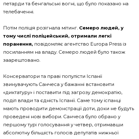
петарди та бенгальські вогні, що було показано на
телебаченні.
Потім поліція розігнала мітинг.
Семеро людей, у
тому числі поліцейський, отримали легкі
поранення,
повідомляє агентство Europa Press із
посиланням на владу. Семеро людей було також
заарештовано.
Консерватори та праві популісти Іспанії
звинувачують Санчеса у бажанні встановити
«диктатуру» і поставити під загрозу демократію,
поділ влади та єдність Іспанії. Саме тому іспанці
мають проводити демонстрації доти, доки не будуть
проведені нові вибори. Санчеса було обрано у
першому турі голосування у четвер, отримавши
абсолютну більшість голосів депутатів нижньої