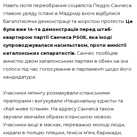
Навіть після переобрання соціаліста Педро Санчеса
главою уряду Іспанії в Мадриді вночі відбулися
багатотисячні демонстрації та жорстокі протести.
Це
була вже 14-та демонстрація перед штаб-
квартирою партії Санчеса PSOE, яка іноді
супроводжувалася насильством, проти амністії
каталонських сепаратистів.
Санчес пообіцяв
амністію двом каталонським партіям в обмін на їхні
голоси під час голосування в парламенті щодо його
кандидатури.
Учасники мітингу розмахували іспанськими
прапорами і вигукували «Національну єдність» та
«Хай живе Іспанія». На адресу Санчеса також
звучали звичайні образи іспанською мовою.
Учасники акції в масках, переважно молоді люди,
кидали в поліцію пляшки, тенісні м'ячі, барикади,