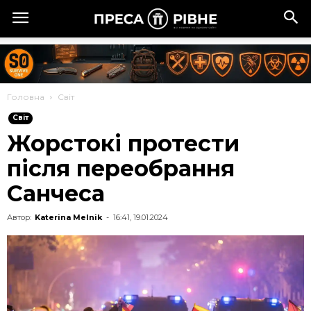
Головна
Cвіт
Cвіт
Жорстокі протести
після переобрання
Санчеса
Автор:
Katerina Melnik
-
16:41, 19.01.2024