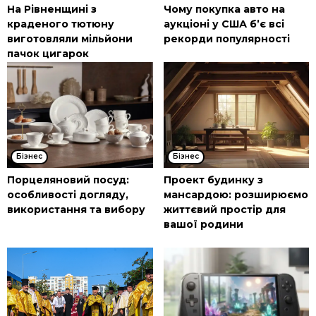
На Рівненщині з
Чому покупка авто на
краденого тютюну
аукціоні у США б’є всі
виготовляли мільйони
рекорди популярності
пачок цигарок
Бізнес
Бізнес
Порцеляновий посуд:
Проект будинку з
особливості догляду,
мансардою: розширюємо
використання та вибору
життєвий простір для
вашої родини