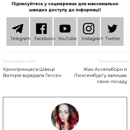
Підписуйтесь у соцмережах для максимально
швидко доступу до інформації
Telеgram
Facebook
YouTube
Instagram
Twitter
Попередня стаття
Наступна стаття
Кронпринцеса Швеції
Жан Ассельборн із
Вікторія відвідала Гессен
Люксембургу залишає
свою посаду