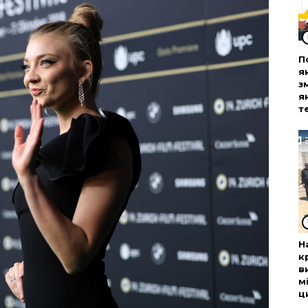
П
я
з
я
т
Н
к
в
м
ц