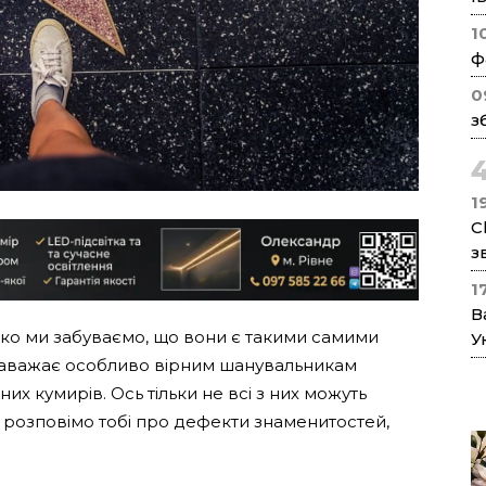
1
ф
0
з
1
C
з
1
В
ідко ми забуваємо, що вони є такими самими
У
е заважає особливо вірним шанувальникам
их кумирів. Ось тільки не всі з них можуть
 розповімо тобі про дефекти знаменитостей,