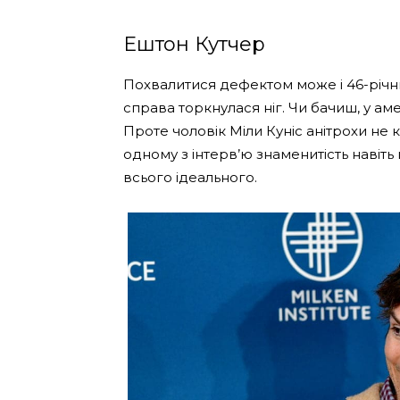
Ештон Кутчер
Похвалитися дефектом може і 46-річн
справа торкнулася ніг. Чи бачиш, у ам
Проте чоловік Міли Куніс анітрохи не 
одному з інтерв’ю знаменитість навіть
всього ідеального.