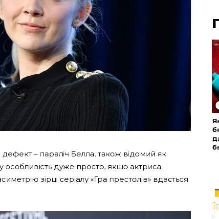
Я
б
д
б
 дефект – параліч Белла, також відомий як
у особливість дуже просто, якщо актриса
иметрію зірці серіалу «Гра престолів» вдається