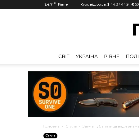
C
24.7
Рівне
Курс від pb.ua:
$
44.3
/
44.9
| €
50
CВІТ
УКРАЇНА
РІВНЕ
ПОЛІ
Головна
Стиль
Заяча губа та інші вади зна
Стиль