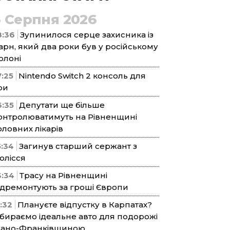
5 Серпня 2026
8:36
Зупинилося серце захисника із
арн, який два роки був у російському
олоні
7:25
Nintendo Switch 2 консоль для
ри
6:35
Депутати ще більше
онтролюватимуть на Рівненщині
оловних лікарів
5:34
Загинув старший сержант з
олісся
3:34
Трасу на Рівненщині
ідремонтують за гроші Європи
1:32
Плануєте відпустку в Карпатах?
бираємо ідеальне авто для подорожі
вано-Франківщиною