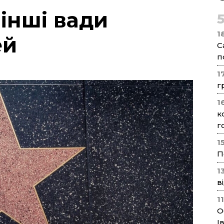
 інші вади
1
ей
С
п
1
г
1
к
г
1
П
1
в
1
О
І