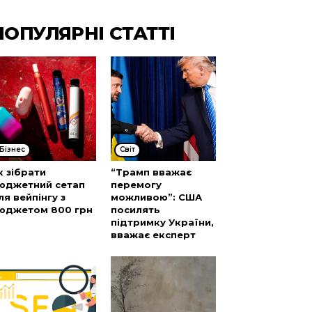
ПОПУЛЯРНІ СТАТТІ
Бізнес
Cвіт
к зібрати
“Трамп вважає
юджетний сетап
перемогу
ля вейпінгу з
можливою”: США
юджетом 800 грн
посилять
підтримку України,
вважає експерт