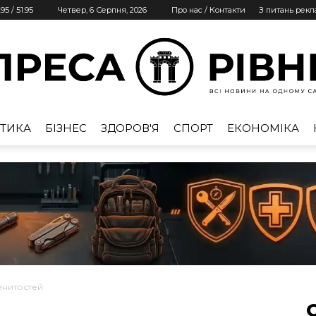
.95
/
51.95
Четвер, 6 Серпня, 2026
Про нас / Контакти
З питань рек
ТИКА
БІЗНЕС
ЗДОРОВ'Я
СПОРТ
ЕКОНОМІКА
Преса
Рівне
менитостей