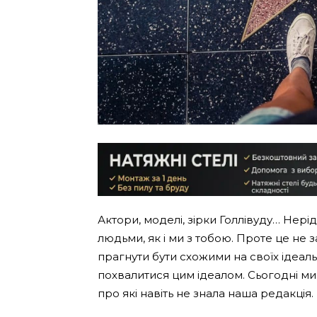
Актори, моделі, зірки Голлівуду… Нер
людьми, як і ми з тобою. Проте це н
прагнути бути схожими на своїх ідеальн
похвалитися цим ідеалом. Сьогодні ми
про які навіть не знала наша редакція.