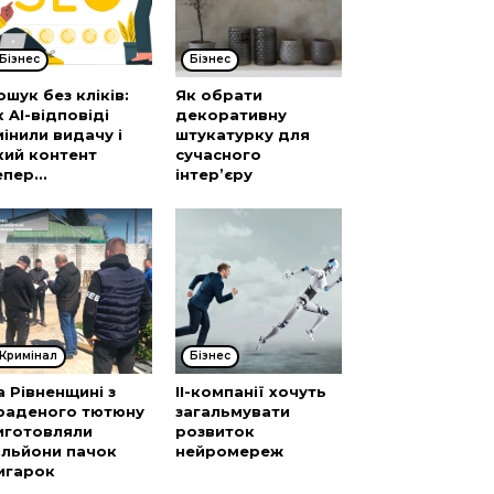
Бізнес
Бізнес
ошук без кліків:
Як обрати
к AI-відповіді
декоративну
мінили видачу і
штукатурку для
кий контент
сучасного
епер...
інтер’єру
Кримінал
Бізнес
а Рівненщині з
ІІ-компанії хочуть
раденого тютюну
загальмувати
иготовляли
розвиток
ільйони пачок
нейромереж
игарок