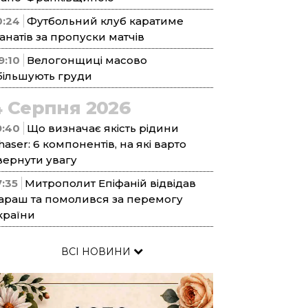
0:24
Футбольний клуб каратиме
анатів за пропуски матчів
9:10
Велогонщиці масово
більшують груди
4 Серпня 2026
9:40
Що визначає якість рідини
haser: 6 компонентів, на які варто
вернути увагу
7:35
Митрополит Епіфаній відвідав
араш та помолився за перемогу
країни
ВСІ НОВИНИ