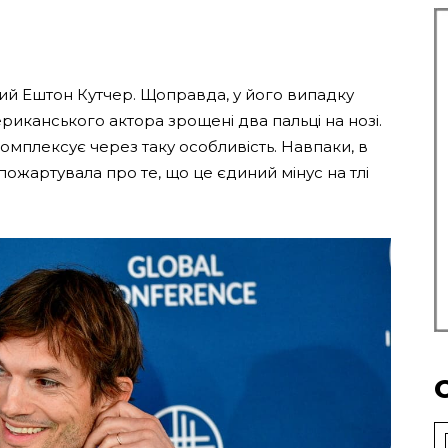
ий Ештон Кутчер. Щоправда, у його випадку
ериканського актора зрощені два пальці на нозі.
комплексує через таку особливість. Навпаки, в
 пожартувала про те, що це єдиний мінус на тлі