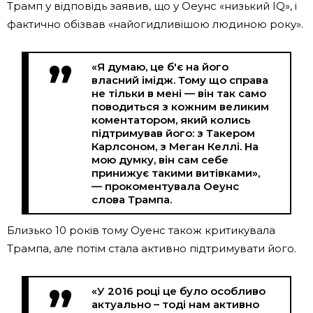
Трамп у відповідь заявив, що у Оеунс «низький IQ», і
фактично обізвав «найогидливішою людиною року».
«Я думаю, це б'є на його
власний імідж. Тому що справа
не тільки в мені — він так само
поводиться з кожним великим
коментатором, який колись
підтримував його: з Такером
Карлсоном, з Меган Келлі. На
мою думку, він сам себе
принижує такими витівками»,
— прокоментувала Оеунс
слова Трампа.
Близько 10 років тому Оуенс також критикувала
Трампа, але потім стала активно підтримувати його.
«У 2016 році це було особливо
актуально – тоді нам активно