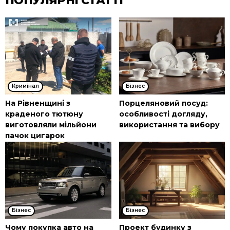
ПОПУЛЯРНІ СТАТТІ
Кримінал
Бізнес
На Рівненщині з
Порцеляновий посуд:
краденого тютюну
особливості догляду,
виготовляли мільйони
використання та вибору
пачок цигарок
Бізнес
Бізнес
Чому покупка авто на
Проект будинку з