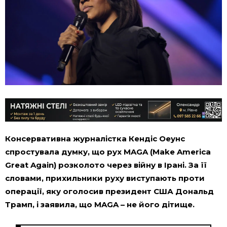
Консервативна журналістка Кендіс Оеунс
спростувала думку, що рух MAGA (Make America
Great Again) розколото через війну в Ірані. За її
словами, прихильники руху виступають проти
операції, яку оголосив президент США Дональд
Трамп, і заявила, що MAGA – не його дітище.