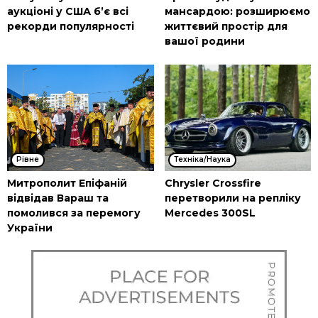
аукціоні у США б’є всі
мансардою: розширюємо
рекорди популярності
життєвий простір для
вашої родини
Рівне
Техніка/Наука
Митрополит Епіфаній
Chrysler Crossfire
відвідав Вараш та
перетворили на репліку
помолився за перемогу
Mercedes 300SL
України