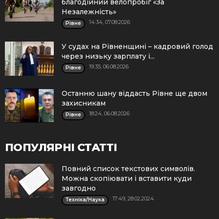
благодійний велопробіг «За
Незалежність»
14:34, 07.08.2026
Рівне
У судах на Рівненщині – кадровий голод
через низьку зарплату і...
19:35, 06.08.2026
Рівне
Останню шану віддасть Рівне ще двом
захисникам
18:24, 06.08.2026
Рівне
ПОПУЛЯРНІ СТАТТІ
Повний список текстових символів.
Можна скопіювати і вставити куди
завгодно
17:49, 28.02.2024
Техніка/Наука