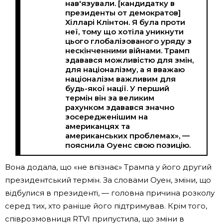
нав'язували. [кандидатку в
президенты от демократов]
Хілларі Клінтон. Я була проти
неї, тому що хотіла уникнути
цього глобалізованого уряду з
нескінченними війнами. Трамп
здавався можливістю для змін,
для націоналізму, а я вважаю
націоналізм важливим для
будь-якої нації. У перший
термін він за великим
рахунком здавався значно
зосередженішим на
американцях та
американських проблемах», —
пояснила Оуенс свою позицію.
Вона додала, що «не впізнає» Трампа у його другий
президентський термін. За словами Оуен, зміни, що
відбулися в президенті, — головна причина розколу
серед тих, хто раніше його підтримував. Крім того,
співрозмовниця RTVI припустила, що зміни в