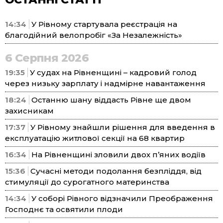
14:34
У Рівному стартувала реєстрація на
благодійний велопробіг «За Незалежність»
6 Серпня 2026
19:35
У судах на Рівненщині – кадровий голод
через низьку зарплату і надмірне навантаження
18:24
Останню шану віддасть Рівне ще двом
захисникам
17:37
У Рівному знайшли рішення для введення в
експлуатацію житлової секції на 68 квартир
16:34
На Рівненщині зловили двох п’яних водіїв
15:36
Сучасні методи подолання безпліддя, від
стимуляції до сурогатного материнства
14:34
У соборі Рівного відзначили Преображення
Господнє та освятили плоди