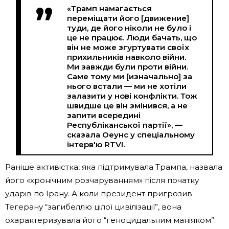
«Трамп намагається
переміщати його [движение]
туди, де його ніколи не було і
це не працює. Люди бачать, що
він не може згуртувати своїх
прихильників навколо війни.
Ми завжди були проти війни.
Саме тому ми [изначально] за
нього встали — ми не хотіли
залазити у нові конфлікти. Тож
швидше це він змінився, а не
запити всередині
Республіканської партії», —
сказала Оеунс у спеціальному
інтерв'ю RTVI.
Раніше активістка, яка підтримувала Трампа, назвала
його «хронічним розчаруванням» після початку
ударів по Ірану. А коли президент пригрозив
Тегерану “загибеллю цілої цивілізації”, вона
охарактеризувала його “геноцидальним маніяком”.