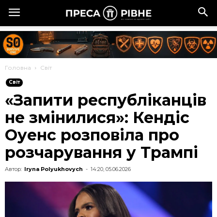
Головна
Cвіт
Cвіт
«Запити республіканців
не змінилися»: Кендіс
Оуенс розповіла про
розчарування у Трампі
Автор:
Iryna Polyukhovych
-
14:20, 05.06.2026