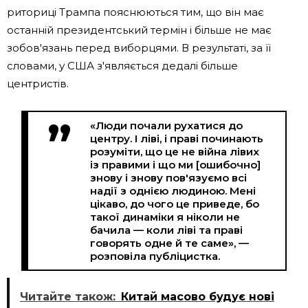
риториці Трампа пояснюються тим, що він має
останній президентський термін і більше не має
зобов'язань перед виборцями. В результаті, за її
словами, у США з'являється дедалі більше
центристів.
«Люди почали рухатися до
центру. І ліві, і праві починають
розуміти, що це не війна лівих
із правими і що ми [ошибочно]
знову і знову пов'язуємо всі
надії з однією людиною. Мені
цікаво, до чого це приведе, бо
такої динаміки я ніколи не
бачила — коли ліві та праві
говорять одне й те саме», —
розповіла публіцистка.
Читайте також:
Китай масово будує нові