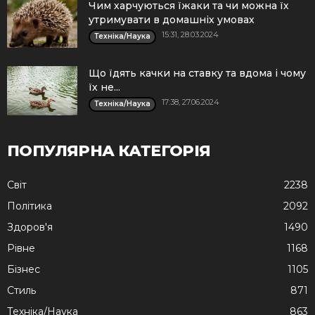
Чим харчуються їжаки та чи можна їх
утримувати в домашніх умовах
15:31, 28.03.2024
Техніка/Наука
Що їдять качки на ставку та вдома і чому
їх не...
17:38, 27.06.2024
Техніка/Наука
ПОПУЛЯРНА КАТЕГОРІЯ
Cвіт
2238
Політика
2092
Здоров'я
1490
Рівне
1168
Бізнес
1105
Стиль
871
Техніка/Наука
863