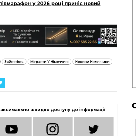
півмарафон у 2026 році приніс новий
Зайнятість
Мігранти У Німеччині
Новини Німеччини
максимально швидко доступу до інформації