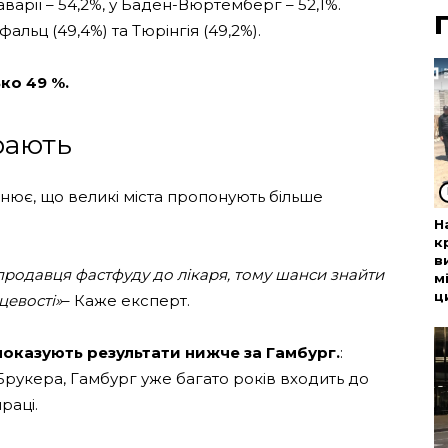
аварії – 54,2%, у Баден-Вюртемберг – 52,1%.
льц (49,4%) та Тюрінгія (49,2%).
ко 49 %.
рають
нює, що великі міста пропонують більше
Н
к
в
д продавця фастфуду до лікаря, тому шанси знайти
м
ц
цевості»
– Каже експерт.
 показують результати нижче за Гамбург.
:
 Брукера, Гамбург уже багато років входить до
раці.