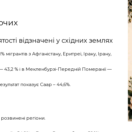
ючих
ості відзначені у східних землях
 мігрантів з Афганістану, Еритреї, Іраку, Ірану,
 43,2 % і в Мекленбурзі-Передній Померанії —
зультат показує Саар – 44,6%.
 розвинені регіони.