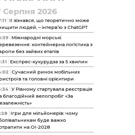
7 Серпня 2026
:11
ІІ зізнався, що теоретично може
нищити людей, – інтерв’ю з ChatGPT
6:39
Міжнародні морські
еревезення: контейнерна логістика з
вропи без зайвих етапів
5:31
Експрес-кукурудза за 5 хвилин
4:02
Сучасний ринок мобільних
ристроїв та головні орієнтири
3:34
У Рівному стартувала реєстрація
а благодійний велопробіг «За
езалежність»
1:28
Ігри для мільйонерів: чому
болівальникам буде важко
отрапити на ОІ-2028