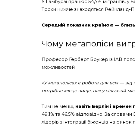
У Гамбурзі працює 54,7% мігрантів, у Б
Трохи нижче знаходяться Рейнланд-Пфа
Середній показник країною — близь
Чому мегаполіси виг
Професор Герберт Брукер із IAB пояс
можливостей.
«У мегаполісах є робота для всіх — ві
потрібне місце вище, ніж у сільській міс
Тим не менш,
навіть Берлін і Бремен
49,1% та 46,5% відповідно. За словами
лідерів з інтеграції біженців на ринок п