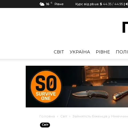
C
16
Рівне
Курс від pb.ua:
$
44.35
/
44.95
| €
CВІТ
УКРАЇНА
РІВНЕ
ПОЛІ
Головна
Cвіт
Зайнятість біженців у Німеччині
Cвіт