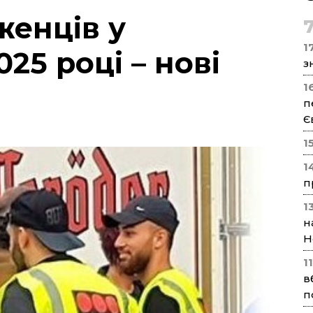
женців у
17
025 році – нові
з
1
п
Є
1
1
п
1
н
Н
1
в
п