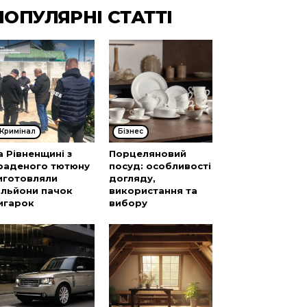
ПОПУЛЯРНІ СТАТТІ
Кримінал
Бізнес
а Рівненщині з
Порцеляновий
раденого тютюну
посуд: особливості
иготовляли
догляду,
ільйони пачок
використання та
игарок
вибору