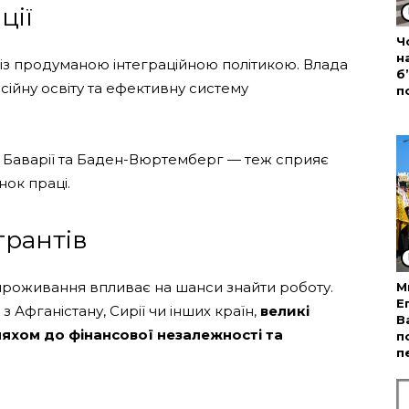
ції
Ч
н
 із продуманою інтеграційною політикою. Влада
б
есійну освіту та ефективну систему
п
 Баварії та Баден-Вюртемберг — теж сприяє
ок праці.
грантів
 проживання впливає на шанси знайти роботу.
М
Е
 Афганістану, Сирії чи інших країн,
великі
В
хом до фінансової незалежності та
п
п