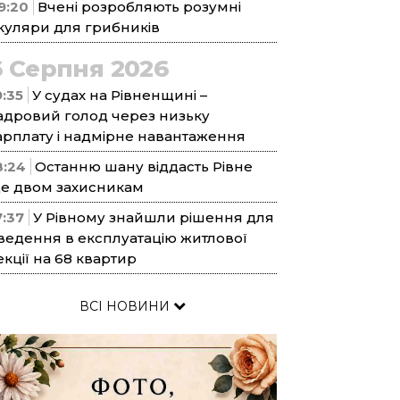
9:20
Вчені розробляють розумні
куляри для грибників
6 Серпня 2026
9:35
У судах на Рівненщині –
адровий голод через низьку
арплату і надмірне навантаження
8:24
Останню шану віддасть Рівне
е двом захисникам
7:37
У Рівному знайшли рішення для
ведення в експлуатацію житлової
екції на 68 квартир
ВСІ НОВИНИ