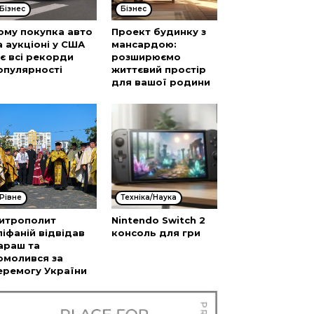
Бізнес
Бізнес
ому покупка авто
Проект будинку з
а аукціоні у США
мансардою:
’є всі рекорди
розширюємо
опулярності
життєвий простір
для вашої родини
Рівне
Техніка/Наука
итрополит
Nintendo Switch 2
піфаній відвідав
консоль для гри
араш та
омолився за
еремогу України