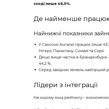
сході лише 46,5%.
Де найменше працю
Найнижчі показники зайнят
У Саксонії-Ангальт працює лише 43,1%
Нігерії, Пакистану, Сомалі та Сирії.
Дещо вище частка в Бранденбурзі —
44,2 %.
Серед західних земель найгірший ре
Лідери з інтеграції
На іншому кінці рейтингу – економічно