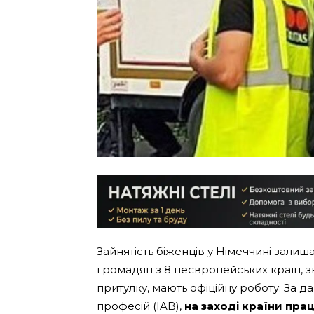
Зайнятість біженців у Німеччині зали
громадян з 8 неєвропейських країн, 
притулку, мають офіційну роботу. За д
професій (IAB),
на заході країни пра