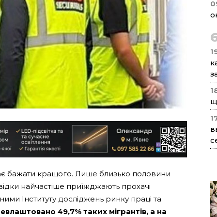
0
о
1
к
з
1
щ
1
в
с
шає бажати кращого. Лише близько половини
звідки найчастіше приїжджають прохачі
аними Інституту досліджень ринку праці та
цевлаштовано 49,7% таких мігрантів, а на