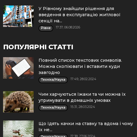
У Рівному знайшли рішення для
введення в експлуатацію житлової
секції на...
17:37, 06.08.2026
Рівне
ПОПУЛЯРНІ СТАТТІ
Повний список текстових символів.
Можна скопіювати і вставити куди
завгодно
17:49, 28.02.2024
Техніка/Наука
Чим харчуються їжаки та чи можна їх
утримувати в домашніх умовах
15:31, 28.03.2024
Техніка/Наука
Що їдять качки на ставку та вдома і чому
їх не...
17:38, 27.06.2024
Техніка/Наука