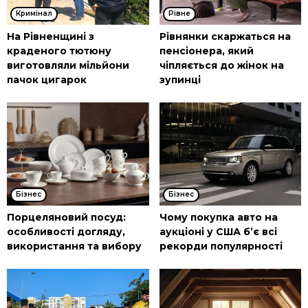
Кримінал
Рівне
На Рівненщині з
Рівнянки скаржаться на
краденого тютюну
пенсіонера, який
виготовляли мільйони
чіпляється до жінок на
пачок цигарок
зупинці
Бізнес
Бізнес
Порцеляновий посуд:
Чому покупка авто на
особливості догляду,
аукціоні у США б’є всі
використання та вибору
рекорди популярності