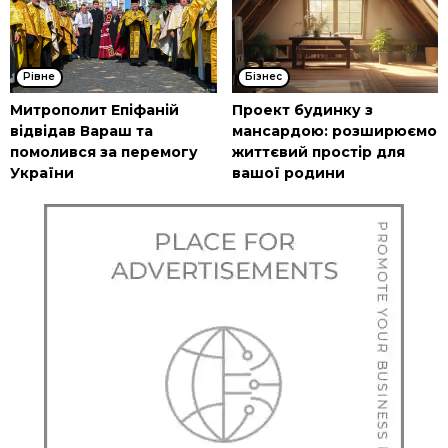
Рівне
Бізнес
Митрополит Епіфаній
Проект будинку з
відвідав Вараш та
мансардою: розширюємо
помолився за перемогу
життєвий простір для
України
вашої родини