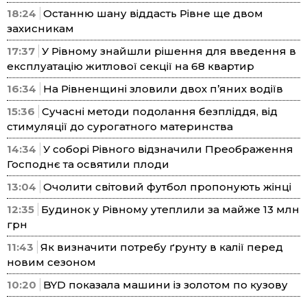
18:24
Останню шану віддасть Рівне ще двом
захисникам
17:37
У Рівному знайшли рішення для введення в
експлуатацію житлової секції на 68 квартир
16:34
На Рівненщині зловили двох п’яних водіїв
15:36
Сучасні методи подолання безпліддя, від
стимуляції до сурогатного материнства
14:34
У соборі Рівного відзначили Преображення
Господнє та освятили плоди
13:04
Очолити світовий футбол пропонують жінці
12:35
Будинок у Рівному утеплили за майже 13 млн
грн
11:43
Як визначити потребу ґрунту в калії перед
новим сезоном
10:20
BYD показала машини із золотом по кузову