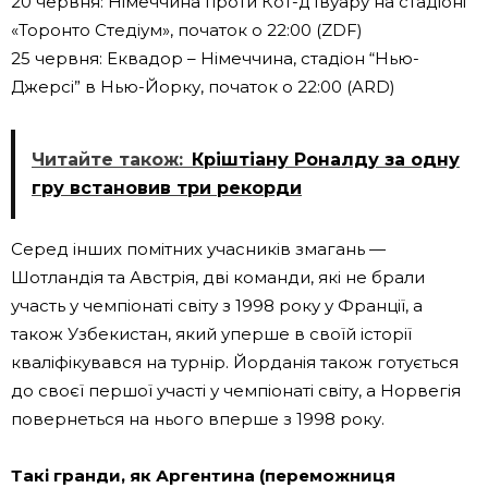
20 червня: Німеччина проти Кот-д'Івуару на стадіоні
«Торонто Стедіум», початок о 22:00 (ZDF)
25 червня: Еквадор – Німеччина, стадіон “Нью-
Джерсі” в Нью-Йорку, початок о 22:00 (ARD)
Читайте також:
Кріштіану Роналду за одну
гру встановив три рекорди
Серед інших помітних учасників змагань —
Шотландія та Австрія, дві команди, які не брали
участь у чемпіонаті світу з 1998 року у Франції, а
також Узбекистан, який уперше в своїй історії
кваліфікувався на турнір. Йорданія також готується
до своєї першої участі у чемпіонаті світу, а Норвегія
повернеться на нього вперше з 1998 року.
Такі гранди, як Аргентина (переможниця