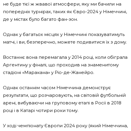
не буде тієї ж жвавої атмосфери, яку ми бачили на
попередніх турнірах, таких як Євро-2024 у Німеччині,
де у містах було багато фан-зон.
Однак у багатьох місцях у Німеччині показуватимуть
матчі, і ви, безперечно, можете подивитися їх з дому.
Востаннє вона перемагала у 2014 році, коли обіграла
Аргентину у фіналі, що проходив на знаменитому
стадіоні «Маракана» у Ріо-де-Жанейро.
Однак останнім часом Німеччина демонструє
результати, що розчаровують, на світовій футбольній
арені, вибуваючи на груповому етапі в Росії в 2018
році і в Катарі чотири роки тому.
У ході чемпіонату Європи 2024 року (який Німеччина,