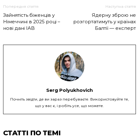
Попередня стаття
Наступна стаття
Зайнятість біженців у
Ядерну зброю не
Німеччині в 2025 році –
розгортатимуть у країнах
нові дані IAB
Балтії — експерт
Serg Polyukhovich
Почніть звідти, де ви зараз перебуваєте. Використовуйте те,
що у вас є, і робіть усе, що можете.
СТАТТІ ПО ТЕМІ