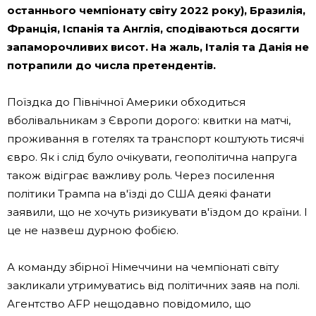
останнього чемпіонату світу 2022 року), Бразилія,
Франція, Іспанія та Англія, сподіваються досягти
запаморочливих висот. На жаль, Італія та Данія не
потрапили до числа претендентів.
Поїздка до Північної Америки обходиться
вболівальникам з Європи дорого: квитки на матчі,
проживання в готелях та транспорт коштують тисячі
євро. Як і слід було очікувати, геополітична напруга
також відіграє важливу роль. Через посилення
політики Трампа на в'їзді до США деякі фанати
заявили, що не хочуть ризикувати в'їздом до країни. І
це не назвеш дурною фобією.
А команду збірної Німеччини на чемпіонаті світу
закликали утримуватись від політичних заяв на полі.
Агентство AFP нещодавно повідомило, що