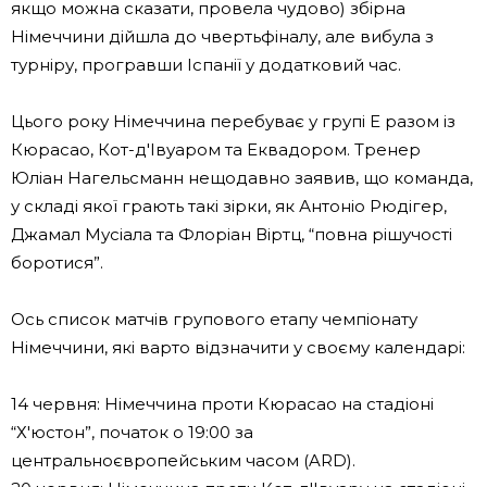
якщо можна сказати, провела чудово) збірна
Німеччини дійшла до чвертьфіналу, але вибула з
турніру, програвши Іспанії у додатковий час.
Цього року Німеччина перебуває у групі E разом із
Кюрасао, Кот-д'Івуаром та Еквадором. Тренер
Юліан Нагельсманн нещодавно заявив, що команда,
у складі якої грають такі зірки, як Антоніо Рюдігер,
Джамал Мусіала та Флоріан Віртц, “повна рішучості
боротися”.
Ось список матчів групового етапу чемпіонату
Німеччини, які варто відзначити у своєму календарі:
14 червня: Німеччина проти Кюрасао на стадіоні
“Х'юстон”, початок о 19:00 за
центральноєвропейським часом (ARD).