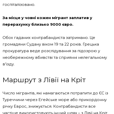
госпіталізовано.
За місце у човні кожен мігрант заплатив у
перерахунку близько 9000 євро.
Обох гаданих контрабандиста затримано. Це
громадяни Судану віком 19 та 22 років. Грецька
прокуратура веде розслідування за підозрою у
необережному вбивстві та сприянні нелегальному
в'їзду.
Маршрут з Лівії на Кріт
Число мігрантів, які намагаються потрапити до ЄС із
Туреччини через Егейське море або прикордонну
річку Еврос, знижується. Контрабандисти все
частіше використовують інший шлях – з Лівії на Кріт.