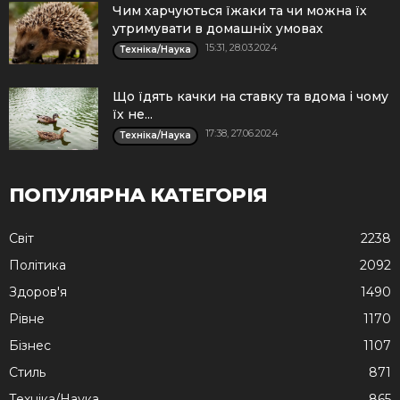
Чим харчуються їжаки та чи можна їх
утримувати в домашніх умовах
15:31, 28.03.2024
Техніка/Наука
Що їдять качки на ставку та вдома і чому
їх не...
17:38, 27.06.2024
Техніка/Наука
ПОПУЛЯРНА КАТЕГОРІЯ
Cвіт
2238
Політика
2092
Здоров'я
1490
Рівне
1170
Бізнес
1107
Стиль
871
Техніка/Наука
865