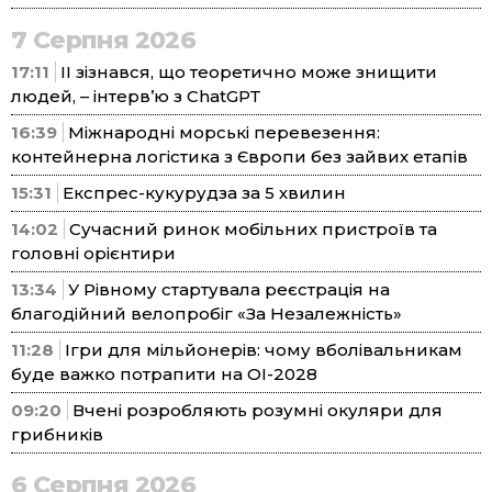
7 Серпня 2026
17:11
ІІ зізнався, що теоретично може знищити
людей, – інтерв’ю з ChatGPT
16:39
Міжнародні морські перевезення:
контейнерна логістика з Європи без зайвих етапів
15:31
Експрес-кукурудза за 5 хвилин
14:02
Сучасний ринок мобільних пристроїв та
головні орієнтири
13:34
У Рівному стартувала реєстрація на
благодійний велопробіг «За Незалежність»
11:28
Ігри для мільйонерів: чому вболівальникам
буде важко потрапити на ОІ-2028
09:20
Вчені розробляють розумні окуляри для
грибників
6 Серпня 2026