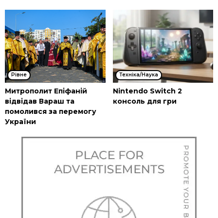
Рівне
Техніка/Наука
Митрополит Епіфаній
Nintendo Switch 2
відвідав Вараш та
консоль для гри
помолився за перемогу
України