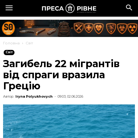
Головна
Cвіт
Cвіт
Загибель 22 мігрантів
від спраги вразила
Грецію
Автор:
Iryna Polyukhovych
-
09:03, 02.06.2026