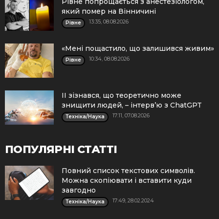
Рівне попрощається з анестезіологом,
який помер на Вінничині
13:35, 08.08.2026
Рівне
«Мені пощастило, що залишився живим»
10:34, 08.08.2026
Рівне
ІІ зізнався, що теоретично може
знищити людей, – інтерв’ю з ChatGPT
17:11, 07.08.2026
Техніка/Наука
ПОПУЛЯРНІ СТАТТІ
Повний список текстових символів.
Можна скопіювати і вставити куди
завгодно
17:49, 28.02.2024
Техніка/Наука