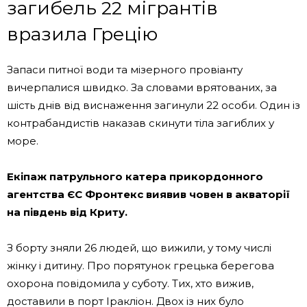
загибель 22 мігрантів
вразила Грецію
Запаси питної води та мізерного провіанту
вичерпалися швидко. За словами врятованих, за
шість днів від виснаження загинули 22 особи. Один із
контрабандистів наказав скинути тіла загиблих у
море.
Екіпаж патрульного катера прикордонного
агентства ЄС Фронтекс виявив човен в акваторії
на південь від Криту.
З борту зняли 26 людей, що вижили, у тому числі
жінку і дитину. Про порятунок грецька берегова
охорона повідомила у суботу. Тих, хто вижив,
доставили в порт Іракліон. Двох із них було