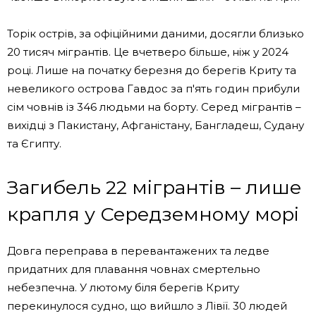
Торік острів, за офіційними даними, досягли близько
20 тисяч мігрантів. Це вчетверо більше, ніж у 2024
році. Лише на початку березня до берегів Криту та
невеликого острова Гавдос за п'ять годин прибули
сім човнів із 346 людьми на борту. Серед мігрантів –
вихідці з Пакистану, Афганістану, Бангладеш, Судану
та Єгипту.
Загибель 22 мігрантів – лише
крапля у Середземному морі
Довга переправа в перевантажених та ледве
придатних для плавання човнах смертельно
небезпечна. У лютому біля берегів Криту
перекинулося судно, що вийшло з Лівії. 30 людей