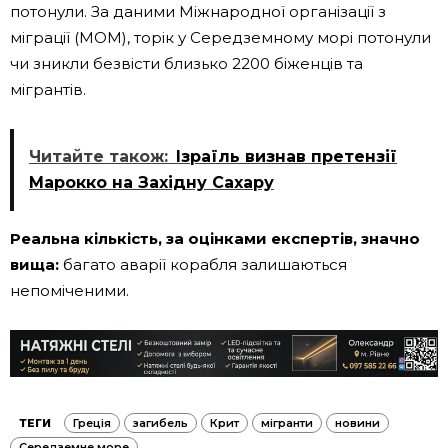
потонули. За даними Міжнародної організації з
міграції (МОМ), торік у Середземному морі потонули
чи зникли безвісти близько 2200 біженців та
мігрантів.
Читайте також:
Ізраїль визнав претензії
Марокко на Західну Сахару
Реальна кількість, за оцінками експертів, значно
вища:
багато аварії корабля залишаються
непоміченими.
ТЕГИ
Греція
загибель
Крит
мігранти
новини
Середземне море