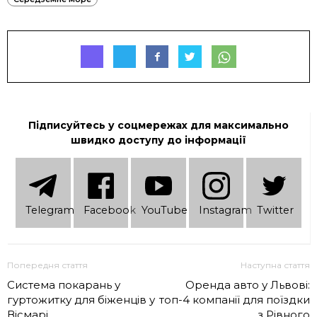
Підписуйтесь у соцмережах для максимально
швидко доступу до інформації
Telеgram
Facebook
YouTube
Instagram
Twitter
Попередня стаття
Наступна стаття
Система покарань у
Оренда авто у Львові:
гуртожитку для біженців у
топ-4 компанії для поїздки
Вісмарі
з Рівного