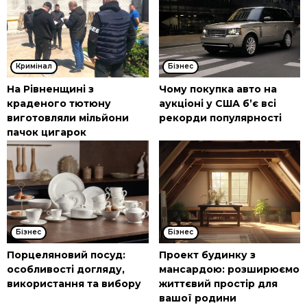
Кримінал
Бізнес
На Рівненщині з
Чому покупка авто на
краденого тютюну
аукціоні у США б’є всі
виготовляли мільйони
рекорди популярності
пачок цигарок
Бізнес
Бізнес
Порцеляновий посуд:
Проект будинку з
особливості догляду,
мансардою: розширюємо
використання та вибору
життєвий простір для
вашої родини