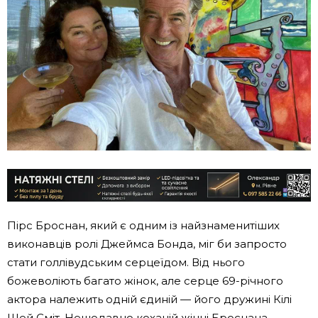
Пірс Броснан, який є одним із найзнаменитіших
виконавців ролі Джеймса Бонда, міг би запросто
стати голлівудським серцеїдом. Від нього
божеволіють багато жінок, але серце 69-річного
актора належить одній єдиній — його дружині Кілі
Шей Сміт. Нещодавно коханій жінці Броснана