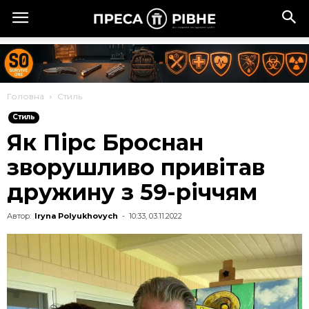
Головна
Стиль
Стиль
Як Пірс Броснан
зворушливо привітав
дружину з 59-річчям
Автор:
Iryna Polyukhovych
-
10:33, 03.11.2022