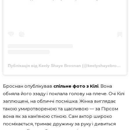
Публікація від Keely Shaye Brosnan (@keelyshayebrosnan)
Броснан опублікував
спільне фото з Кілі
. Вона
обняла його ззаду і поклала голову на плече. Очі Кілі
заплющені, на обличчі посмішка. Жінка виглядає
такою умиротвореною та щасливою — за Пірсом
вона як за кам’яною стіною. Сам актор широко
посміхається, тримає дружину за руку і дивиться