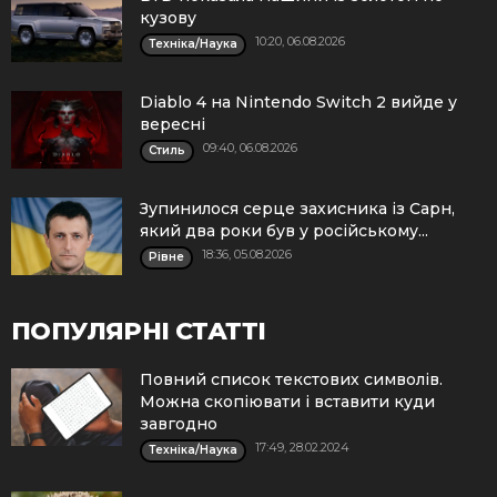
кузову
10:20, 06.08.2026
Техніка/Наука
Diablo 4 на Nintendo Switch 2 вийде у
вересні
09:40, 06.08.2026
Стиль
Зупинилося серце захисника із Сарн,
який два роки був у російському...
18:36, 05.08.2026
Рівне
ПОПУЛЯРНІ СТАТТІ
Повний список текстових символів.
Можна скопіювати і вставити куди
завгодно
17:49, 28.02.2024
Техніка/Наука