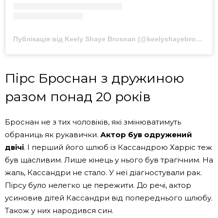
Публікація від Keely Shaye Brosnan (@keelyshayebrosnan)
Пірс Броснан з дружиною
разом понад 20 років
Броснан не з тих чоловіків, які змінюватимуть
обраниць як рукавички.
Актор був одружений
двічі
. І перший його шлюб із Кассандрою Харріс теж
був щасливим. Лише кінець у нього був трагічним. На
жаль, Кассандри не стало. У неї діагностували рак.
Пірсу було нелегко це пережити. До речі, актор
усиновив дітей Кассандри від попереднього шлюбу.
Також у них народився син.