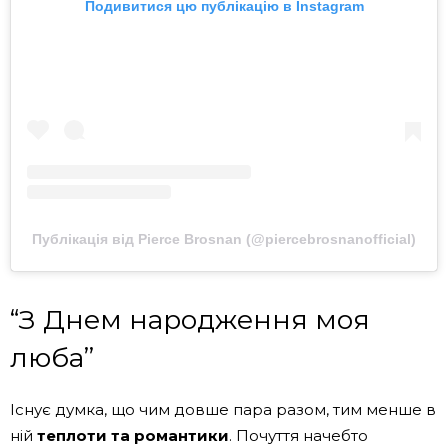
Подивитися цю публікацію в Instagram
Публікація від Pierce Brosnan (@piercebrosnanofficial)
“З Днем народження моя
люба”
Існує думка, що чим довше пара разом, тим менше в
ній
теплоти та романтики
. Почуття начебто