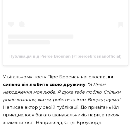
Публікація від Pierce Brosnan (@piercebrosnanofficial)
У вітальному посту Пірс Броснан наголосив,
як
сильно він любить свою дружину
.
“З Днем
народження моя люба. Я дуже тебе люблю. Стільки
років кохання, життя, роботи та ігор. Вперед ідемо!
–
Написав актор у своїй публікації. До привітань Кілі
приєдналося багато шанувальників пари, а також
знаменитості. Наприклад, Сінді Кроуфорд.