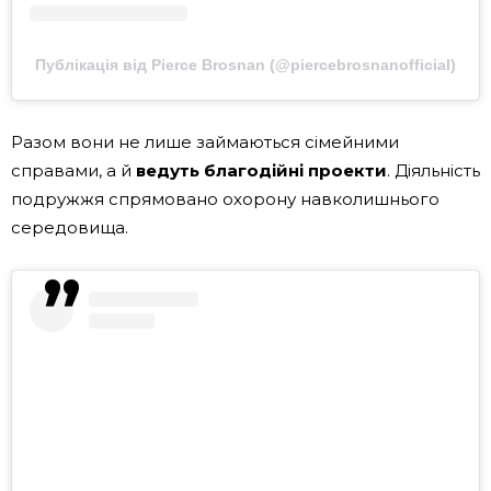
Публікація від Pierce Brosnan (@piercebrosnanofficial)
Разом вони не лише займаються сімейними
справами, а й
ведуть благодійні проекти
. Діяльність
подружжя спрямовано охорону навколишнього
середовища.