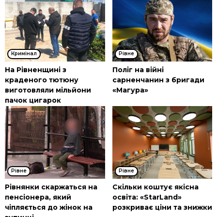
Кримінал
Рівне
На Рівненщині з
Поліг на війні
краденого тютюну
сарненчанин з бригади
виготовляли мільйони
«Магура»
пачок цигарок
Рівне
Рівне
Рівнянки скаржаться на
Скільки коштує якісна
пенсіонера, який
освіта: «StarLand»
чіпляється до жінок на
розкриває ціни та знижки