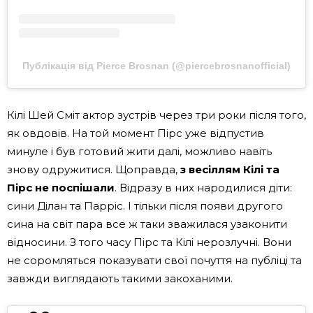
Публікація від Pierce Brosnan (@piercebrosnanofficial)
Кілі Шей Сміт актор зустрів через три роки після того,
як овдовів. На той момент Пірс уже відпустив
минуле і був готовий жити далі, можливо навіть
знову одружитися. Щоправда,
з весіллям Кілі та
Пірс не поспішали
. Відразу в них народилися діти:
сини Ділан та Парріс. І тільки після появи другого
сина на світ пара все ж таки зважилася узаконити
відносини. З того часу Пірс та Кілі нерозлучні. Вони
не соромляться показувати свої почуття на публіці та
завжди виглядають такими закоханими.