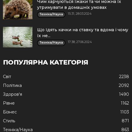
Чим харчуються їжаки та чи можна їх
утримувати в домашніх умовах
15:31, 28.03.2024
Техніка/Наука
Що їдять качки на ставку та вдома і чому
їх не...
17:38, 27.06.2024
Техніка/Наука
ПОПУЛЯРНА КАТЕГОРІЯ
Cвіт
2238
Політика
2092
Здоров'я
1490
Рівне
1162
Бізнес
1103
Стиль
871
Техніка/Наука
863