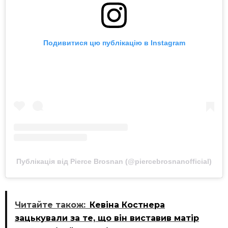
Подивитися цю публікацію в Instagram
Публікація від Pierce Brosnan (@piercebrosnanofficial)
Читайте також:
Кевіна Костнера
зацькували за те, що він виставив матір