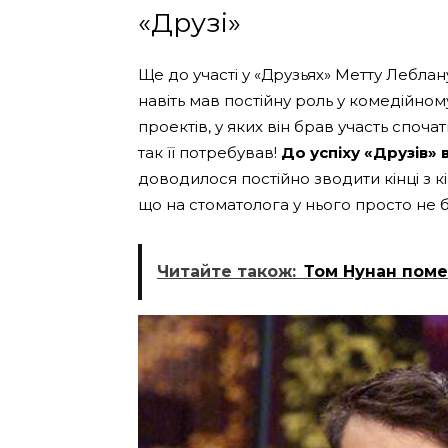
«Друзі»
Ще до участі у «Друзьях» Метту Леблан
навіть мав постійну роль у комедійному
проектів, у яких він брав участь спочат
так її потребував!
До успіху «Друзів»
доводилося постійно зводити кінці з кі
що на стоматолога у нього просто не 
Читайте також:
Том Нунан поме