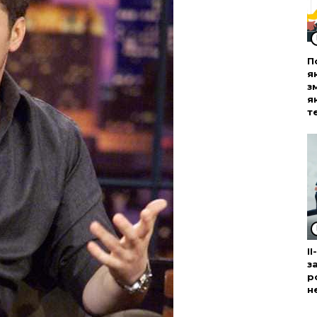
П
я
з
я
т
І
з
р
н