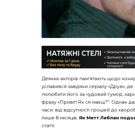
Деяких акторів пам’ятають щодо конкр
уславився завдяки серіалу «Друзі», де 
полюбити його за чудовий гумор, хариз
фразу «Привіт! Як ся маєш?”. Однак д
часи: від відсутності грошей до хвороб
лише 8 місяців.
Як Метт Леблан подол
статті.