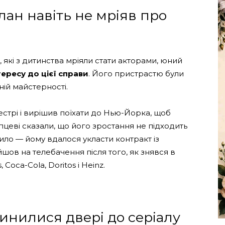
лан навіть не мріяв про
, які з дитинства мріяли стати акторами, юний
ересу до цієї справи
. Його пристрастю були
ній майстерності.
стрі і вирішив поїхати до Нью-Йорка, щоб
цеві сказали, що його зростання не підходить
жило — йому вдалося укласти контракт із
шов на телебачення після того, як знявся в
 Coca-Cola, Doritos і Heinz.
инилися двері до серіалу