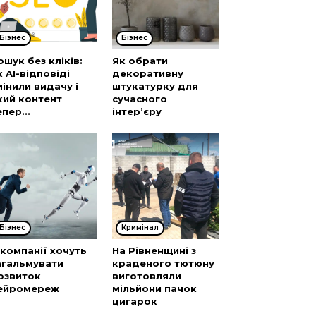
Бізнес
Бізнес
ошук без кліків:
Як обрати
к AI-відповіді
декоративну
мінили видачу і
штукатурку для
кий контент
сучасного
епер...
інтер’єру
Бізнес
Кримінал
І-компанії хочуть
На Рівненщині з
агальмувати
краденого тютюну
озвиток
виготовляли
ейромереж
мільйони пачок
цигарок