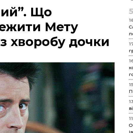
ний”. Що
1
режити Мету
С
п
з хворобу дочки
1
г
1
к
г
1
П
1
в
1
О
І