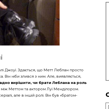
і
лі Джоуї. Здається, що Метт Леблан просто
 Він ніби злився з ним. Але, виявляється,
дно вирішити, чи брати Леблана на роль
я між Меттом та актором Луї Менділором.
еріалі, але в іншій ролі. Він був «братом-