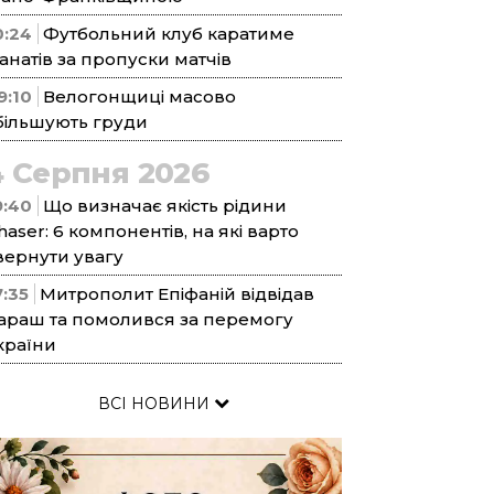
0:24
Футбольний клуб каратиме
анатів за пропуски матчів
9:10
Велогонщиці масово
більшують груди
4 Серпня 2026
9:40
Що визначає якість рідини
haser: 6 компонентів, на які варто
вернути увагу
7:35
Митрополит Епіфаній відвідав
араш та помолився за перемогу
країни
ВСІ НОВИНИ