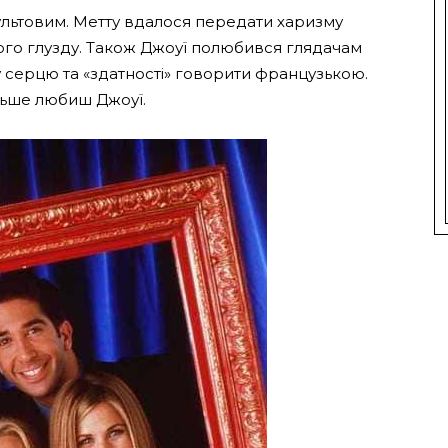
ультовим. Метту вдалося передати харизму
вого глузду. Також Джоуї полюбився глядачам
серцю та «здатності» говорити французькою.
льше любиш Джоуї.