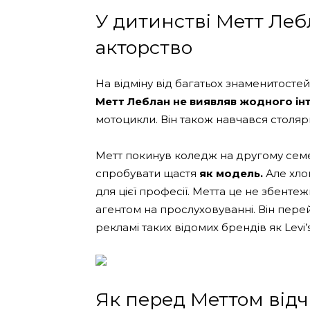
У дитинстві Метт Леб
акторство
На відміну від багатьох знаменитостей
Метт Леблан не виявляв жодного інт
мотоцикли. Він також навчався столяр
Метт покинув коледж на другому семе
спробувати щастя
як модель.
Але хлоп
для цієї професії. Метта це не збенте
агентом на прослуховуванні. Він перей
рекламі таких відомих брендів як Levi’s,
Як перед Меттом відч