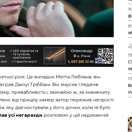
1
ф
0
з
1
C
з
етної ролі. Це випадок Метта Леблана: він
1
зіграв Джоуї Тріббіані. Він змусив глядачів
В
У
му, привабливість і, звичайно ж, за знамениту
алеко від прицілу камер актор пережив непрості
и, яку діагностували у його дочки, коли їй було
ав усі негаразди
розповімо у цій надихаючій