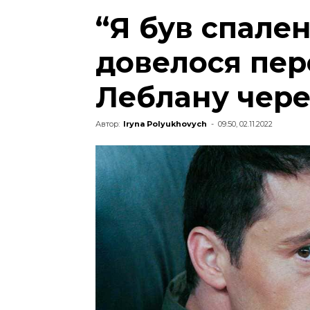
“Я був спале
довелося пе
Леблану чере
Автор:
Iryna Polyukhovych
-
09:50, 02.11.2022