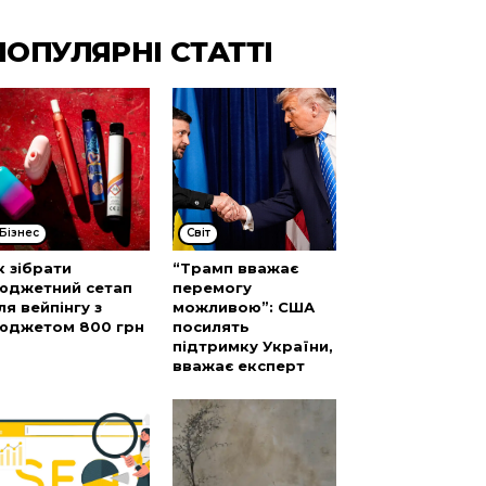
ПОПУЛЯРНІ СТАТТІ
Бізнес
Cвіт
к зібрати
“Трамп вважає
юджетний сетап
перемогу
ля вейпінгу з
можливою”: США
юджетом 800 грн
посилять
підтримку України,
вважає експерт