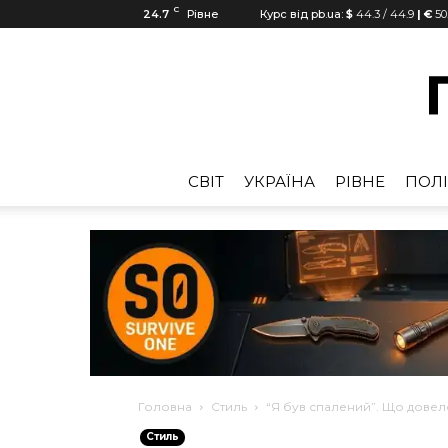
C
24.7
Рівне
Курс від pb.ua:
$
44.3
/
44.9
| €
50
CВІТ
УКРАЇНА
РІВНЕ
ПОЛІ
Головна
Стиль
“Я був спалений”. Що дове
Стиль