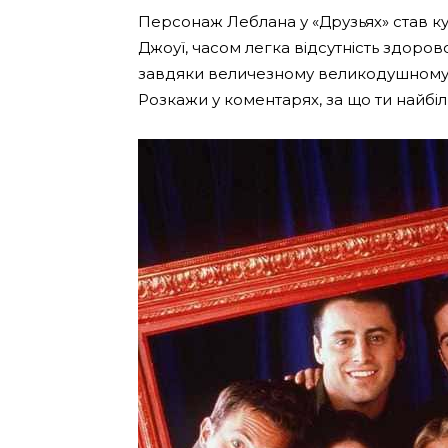
Персонаж Леблана у «Друзьях» став к
Джоуї, часом легка відсутність здоро
завдяки величезному великодушному 
Розкажи у коментарях, за що ти найбі