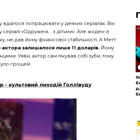
у вдалося попрацювати у деяких серіалах. Він
 серіалі «Одружені… з дітьми». Але жоден із
ку, не дав йому фінансової стабільності. А Метт
 в актора залишалося лише 11 доларів.
Йому
нцями. Уяви, актор сам лікував собі зуби, тому
було грошей.
Я
б
р - культовий лиходій Голлівуду
д
б