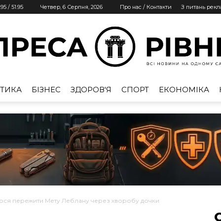
.95
/
51.95
Четвер, 6 Серпня, 2026
Про нас / Контакти
З питань рек
ТИКА
БІЗНЕС
ЗДОРОВ'Я
СПОРТ
ЕКОНОМІКА
Преса
Рівне
лося пережити Мету Леблану через хворобу дочки