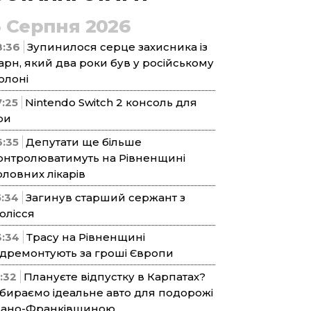
5 Серпня 2026
8:36
Зупинилося серце захисника із
арн, який два роки був у російському
олоні
7:25
Nintendo Switch 2 консоль для
ри
6:35
Депутати ще більше
онтролюватимуть на Рівненщині
оловних лікарів
5:34
Загинув старший сержант з
олісся
3:34
Трасу на Рівненщині
ідремонтують за гроші Європи
1:32
Плануєте відпустку в Карпатах?
бираємо ідеальне авто для подорожі
вано-Франківщиною