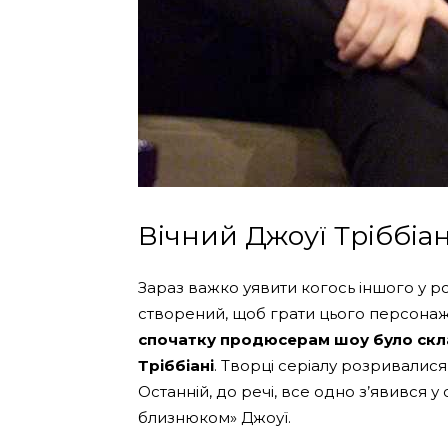
Вічний Джоуї Тріббіан
Зараз важко уявити когось іншого у ро
створений, щоб грати цього персонажа.
спочатку продюсерам шоу було скла
Тріббіані
. Творці серіалу розривалис
Останній, до речі, все одно з’явився у с
близнюком» Джоуї.