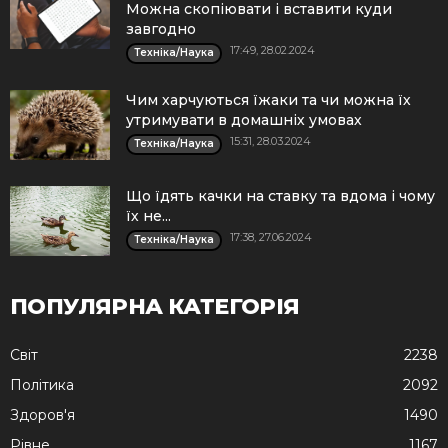
Можна скопіювати і вставити куди
завгодно
17:49, 28.02.2024
Техніка/Наука
Чим харчуються їжаки та чи можна їх
утримувати в домашніх умовах
15:31, 28.03.2024
Техніка/Наука
Що їдять качки на ставку та вдома і чому
їх не...
17:38, 27.06.2024
Техніка/Наука
ПОПУЛЯРНА КАТЕГОРІЯ
Cвіт
2238
Політика
2092
Здоров'я
1490
Рівне
1167