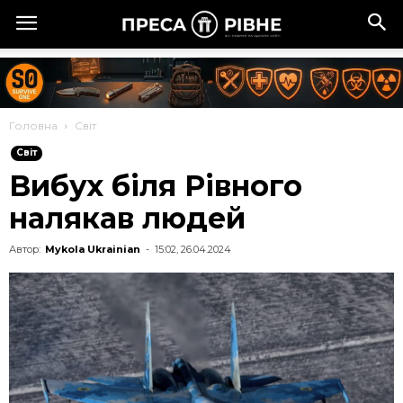
Головна
Cвіт
Cвіт
Вибух біля Рівного
налякав людей
Автор:
Mykola Ukrainian
-
15:02, 26.04.2024