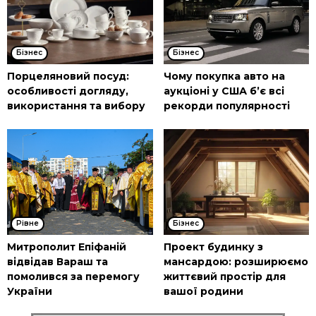
Бізнес
Бізнес
Порцеляновий посуд:
Чому покупка авто на
особливості догляду,
аукціоні у США б’є всі
використання та вибору
рекорди популярності
Рівне
Бізнес
Митрополит Епіфаній
Проект будинку з
відвідав Вараш та
мансардою: розширюємо
помолився за перемогу
життєвий простір для
України
вашої родини