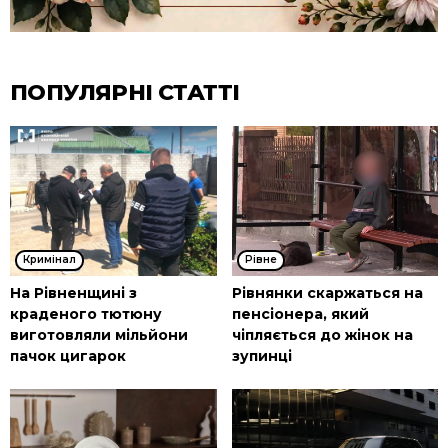
ПОПУЛЯРНІ СТАТТІ
Кримінал
Рівне
На Рівненщині з
Рівнянки скаржаться на
краденого тютюну
пенсіонера, який
виготовляли мільйони
чіпляється до жінок на
пачок цигарок
зупинці