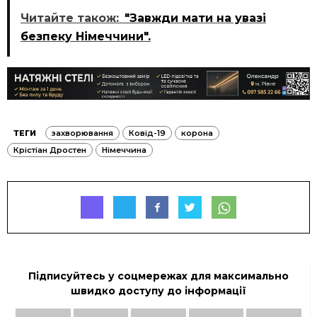
Читайте також:
"Завжди мати на увазі
безпеку Німеччини".
ТЕГИ
захворювання
Ковід-19
корона
Крістіан Дростен
Німеччина
Підписуйтесь у соцмережах для максимально
швидко доступу до інформації