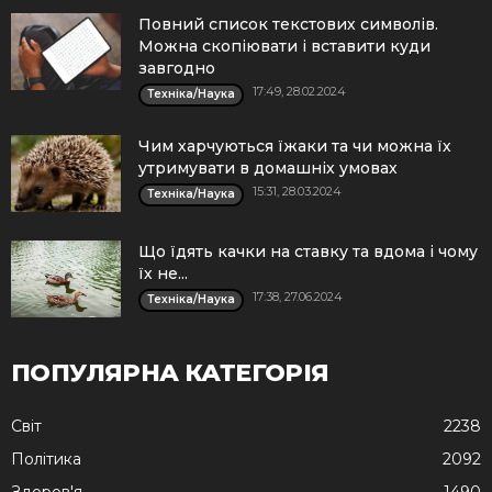
Повний список текстових символів.
Можна скопіювати і вставити куди
завгодно
17:49, 28.02.2024
Техніка/Наука
Чим харчуються їжаки та чи можна їх
утримувати в домашніх умовах
15:31, 28.03.2024
Техніка/Наука
Що їдять качки на ставку та вдома і чому
їх не...
17:38, 27.06.2024
Техніка/Наука
ПОПУЛЯРНА КАТЕГОРІЯ
Cвіт
2238
Політика
2092
Здоров'я
1490