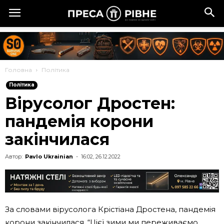
Головна
Політика
Політика
Вірусолог Дростен:
пандемія корони
закінчилася
Автор:
Pavlo Ukrainian
-
16:02, 26.12.2022
За словами вірусолога Крістіана Дростена, пандемія
корони закінчилася. “Цієї зими ми переживаємо