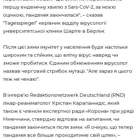
першу ендемічну хвилю з Sars-CoV-2, за моєю
оцінкою, пандемія закінчилася”, – сказав
“Tagesspiegel” керівник відділу вірусології
університетської клініки Шаріте в Берліні.
Після цієї зими імунітет у населення буде настільки
широким та стійким, що влітку вірус навряд чи
зможе пробитися. Єдиним обмеженням вірусолог
назвав черговий стрибок мутації. “Але зараз я цього
теж не чекаю”.
В інтерв’ю Redaktionsnetzwerk Deutschland (RND)
лікар-реаніматолог Крістіан Карагіаннідіс, який
також є членом експертної ради «Корона» при уряді
Німеччини, ствердно відповів на запитання, чи
пандемія закінчиться після зими. «Я очікую, що тепер
пандемія все більше проходитиме свій шлях», –