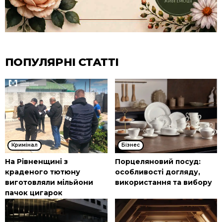
ПОПУЛЯРНІ СТАТТІ
Кримінал
Бізнес
На Рівненщині з
Порцеляновий посуд:
краденого тютюну
особливості догляду,
виготовляли мільйони
використання та вибору
пачок цигарок