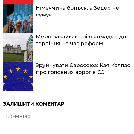
Німеччина боїться, а Зедер не
сумує
Мерц закликає співгромадян до
терпіння на час реформ
Зруйнувати Євросоюз: Кая Каллас
про головних ворогів ЄС
ЗАЛИШИТИ КОМЕНТАР