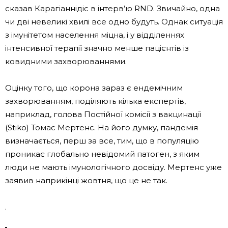
сказав Карагіаннідіс в інтерв’ю RND. Звичайно, одна
чи дві невеликі хвилі все одно будуть. Однак ситуація
з імунітетом населення міцна, і у відділеннях
інтенсивної терапії значно менше пацієнтів із
ковидними захворюваннями.
Оцінку того, що корона зараз є ендемічним
захворюванням, поділяють кілька експертів,
наприклад, голова Постійної комісії з вакцинації
(Stiko) Томас Мертенс. На його думку, пандемія
визначається, перш за все, тим, що в популяцію
проникає глобально невідомий патоген, з яким
люди не мають імунологічного досвіду. Мертенс уже
заявив наприкінці жовтня, що це не так.
.