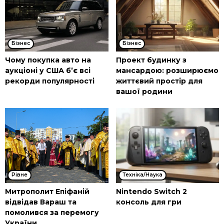
Бізнес
Бізнес
Чому покупка авто на
Проект будинку з
аукціоні у США б’є всі
мансардою: розширюємо
рекорди популярності
життєвий простір для
вашої родини
Рівне
Техніка/Наука
Митрополит Епіфаній
Nintendo Switch 2
відвідав Вараш та
консоль для гри
помолився за перемогу
України