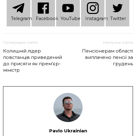
Telеgram
Facebook
YouTube
Instagram
Twitter
Попередня стаття
Наступна стаття
Колишній лідер
Пенсіонерам області
повстанців приведений
виплачено пенсії за
до присяги як прем’єр-
грудень
міністр
Pavlo Ukrainian