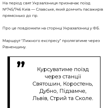
На період свят Укрзалізниця призначає поїзд
№745/746 Київ — Славське, який домчить пасажирів
прямісінько до гір.
Про це повдіомили на сторінці Укразалізниці у ФБ.
Маршрут “Лижного експресу” пролягатиме через
Рівненщину.
Курсуватиме поїзд
через станції
Святошин, Коростень,
Дубно, Підзамче,
Львів, Стрий та Сколе.