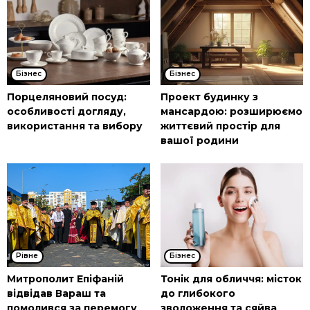
Бізнес
Бізнес
Порцеляновий посуд:
Проект будинку з
особливості догляду,
мансардою: розширюємо
використання та вибору
життєвий простір для
вашої родини
Рівне
Бізнес
Митрополит Епіфаній
Тонік для обличчя: місток
відвідав Вараш та
до глибокого
помолився за перемогу
зволоження та сяйва