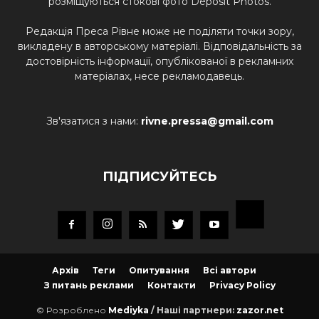
розміщуються стокові фото Deposit Photos.
Редакція Преса Рівне може не поділяти точки зору,
викладену в авторському матеріалі. Відповідальність за
достовірність інформації, опублікованої в рекламних
матеріалах, несе рекламодавець.
Зв'язатися з нами:
rivne.pressa@gmail.com
ПІДПИСУЙТЕСЬ
Архів
Теги
Опитування
Всі автори
З питань реклами
Контакти
Privacy Policy
© Розроблено
Mediyka
/ Наші партнери:
zazor.net