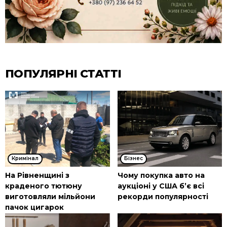
ПОПУЛЯРНІ СТАТТІ
Кримінал
Бізнес
На Рівненщині з
Чому покупка авто на
краденого тютюну
аукціоні у США б’є всі
виготовляли мільйони
рекорди популярності
пачок цигарок