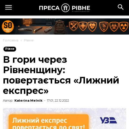
Головна
Рівне
Рівне
В гори через
Рівненщину:
повертається «Лижний
експрес»
Автор:
Katerina Melnik
-
17:01, 22.12.2022