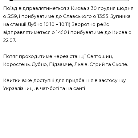
Поїзд відправлятиметься з Києва з 30 грудня щодня
о 5:59, і прибуватиме до Славського о 13:55. Зупинка
на станції Дубно 10:10 – 10:11) Зворотно рейс
відправлятиметься о 14:10 і прибуватиме до Києва о
22:07.
Потяг проходитиме через станції Святошин,
Коростень, Дубно, Підзамче, Львів, Стрий та Сколе.
Квитки вже доступні для придбання в застосунку
Укрзалізниці, в чат-боті та на сайті