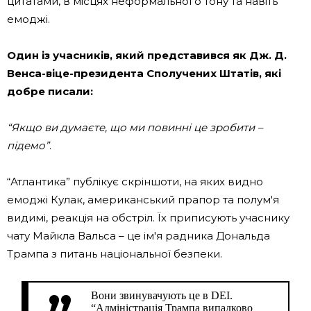
цитатами, в місцях неформального тону та навіть
емоджі.
Один із учасників, який представився як Дж. Д.
Венса-віце-президента Сполучених Штатів, які
добре писали:
“Якщо ви думаєте, що ми повинні це зробити –
підемо”
.
“Атлантика” публікує скріншоти, на яких видно
емоджі Кулак, американський прапор та полум'я
видимі, реакція на обстріл. Їх приписують учаснику
чату Майкла Вальса – це ім'я радника Дональда
Трампа з питань національної безпеки.
Вони звинувачують це в DEI.
“Адміністрація Трампа випадково