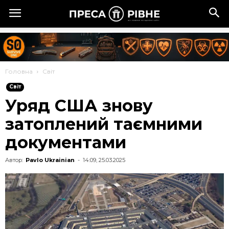
Головна
Cвіт
Cвіт
Уряд США знову
затоплений таємними
документами
Автор:
Pavlo Ukrainian
-
14:09, 25.03.2025