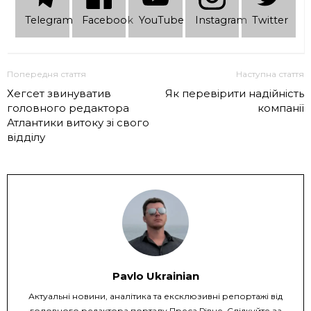
Telеgram
Facebook
YouTube
Instagram
Twitter
Попередня стаття
Наступна стаття
Хегсет звинуватив
Як перевірити надійність
головного редактора
компанії
Атлантики витоку зі свого
відділу
Pavlo Ukrainian
Актуальні новини, аналітика та ексклюзивні репортажі від
головного редактора порталу Преса Рівне. Слідкуйте за