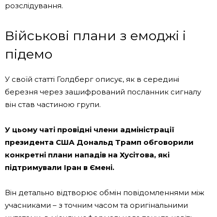
розслідування.
Військові плани з емоджі і
підемо
У своїй статті Голдберг описує, як в середині
березня через зашифрований посланник сигналу
він став частиною групи.
У цьому чаті провідні члени адміністрації
президента США Дональд Трамп обговорили
конкретні плани нападів на Хусітова, які
підтримували Іран в Ємені.
Він детально відтворює обмін повідомленнями між
учасниками – з точним часом та оригінальними