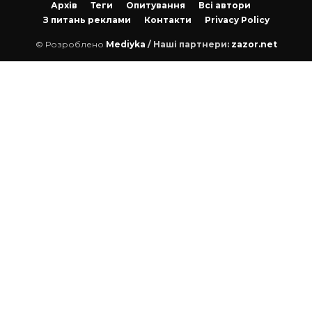
Архів
Теги
Опитування
Всі автори
З питань реклами
Контакти
Privacy Policy
© Розроблено
Mediyka
/ Наші партнери:
zazor.net