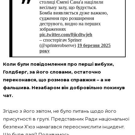
столиці Ємені Сана'а націлили
весільну залу, що будується.
Бомба виявляється дуже важкою,
судження про розширення
деструвого, видно на перших
зображеннях
pic.twitter.com/0jicdtwjeh
– спостерігач Spriner
(@sprinterobserve)
19 березня 2025
року
Коли були повідомлення про перші вибухи,
Голдберг, за його словами, остаточно
переконався, що розмова справжня – а не
фальшива. Незабаром він добровільно покинув
чат.
Згідно з його звітом, не було питань щодо його
присутності в групі. Представник Ради національної
безпеки Х'юз намагався переосмислити інцидент.
Що буде далі? Подивимось.