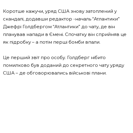
Коротше кажучи, уряд США знову затоплений у
скандалі, додавши редактор -началь “Атлантики”
Джефрі Голдбергом “Атлантики” до чату, де він
планував напади в Ємені. Спочатку він сприйняв це
як підробку – а потім перші бомби впали.
Це перший звіт про особу. Голдберг нібито
помилково був доданий до секретного чату уряду
США – де обговорювались військові плани.