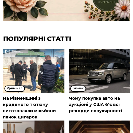
ПОПУЛЯРНІ СТАТТІ
Кримінал
Бізнес
На Рівненщині з
Чому покупка авто на
краденого тютюну
аукціоні у США б’є всі
виготовляли мільйони
рекорди популярності
пачок цигарок