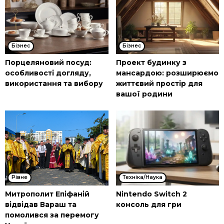
Бізнес
Бізнес
Порцеляновий посуд:
Проект будинку з
особливості догляду,
мансардою: розширюємо
використання та вибору
життєвий простір для
вашої родини
Рівне
Техніка/Наука
Митрополит Епіфаній
Nintendo Switch 2
відвідав Вараш та
консоль для гри
помолився за перемогу