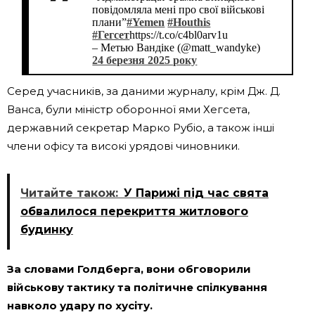
повідомляла мені про свої військові
плани”
#Yemen
#Houthis
#Гегсет
https://t.co/c4bl0arv1u
– Метью Вандіке (@matt_wandyke)
24 березня 2025 року
Серед учасників, за даними журналу, крім Дж. Д.
Ванса, були міністр оборонної ями Хегсета,
державний секретар Марко Рубіо, а також інші
члени офісу та високі урядові чиновники.
Читайте також:
У Парижі під час свята
обвалилося перекриття житлового
будинку
За словами Голдберга, вони обговорили
військову тактику та політичне спілкування
навколо удару по хусіту.