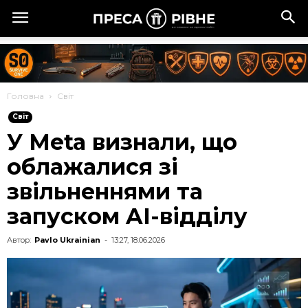
Головна
Cвіт
Cвіт
У Meta визнали, що
облажалися зі
звільненнями та
запуском AІ-відділу
Автор:
Pavlo Ukrainian
-
13:27, 18.06.2026