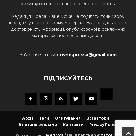
розміщуються стокові фото Deposit Photos.
Редакція Преса Рівне може не поділяти точки зору,
викладену в авторському матеріалі. Відповідальність за
достовірність інформації, опублікованої в рекламних
матеріалах, несе рекламодавець.
Зв'язатися з нами:
rivne.pressa@gmail.com
ПІДПИСУЙТЕСЬ
Архів
Теги
Опитування
Всі автори
З питань реклами
Контакти
Privacy Policy
© Розроблено
Mediyka
/ Наші партнери:
zazor.net