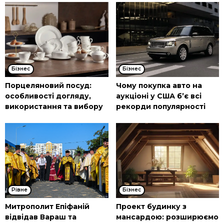
Бізнес
Бізнес
Порцеляновий посуд:
Чому покупка авто на
особливості догляду,
аукціоні у США б’є всі
використання та вибору
рекорди популярності
Рівне
Бізнес
Митрополит Епіфаній
Проект будинку з
відвідав Вараш та
мансардою: розширюємо