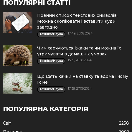
ПОПУЛЯРНІ СТАТТІ
Повний список текстових символів.
Можна скопіювати і вставити куди
завгодно
17:49, 28.02.2024
Техніка/Наука
Чим харчуються їжаки та чи можна їх
утримувати в домашніх умовах
15:31, 28.03.2024
Техніка/Наука
Що їдять качки на ставку та вдома і чому
їх не...
17:38, 27.06.2024
Техніка/Наука
ПОПУЛЯРНА КАТЕГОРІЯ
Cвіт
2238
Політика
2092