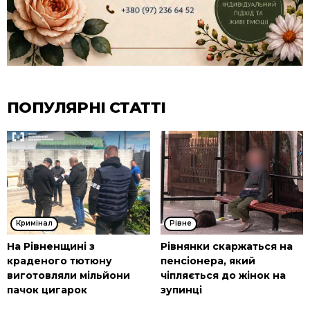
ПОПУЛЯРНІ СТАТТІ
Кримінал
Рівне
На Рівненщині з
Рівнянки скаржаться на
краденого тютюну
пенсіонера, який
виготовляли мільйони
чіпляється до жінок на
пачок цигарок
зупинці