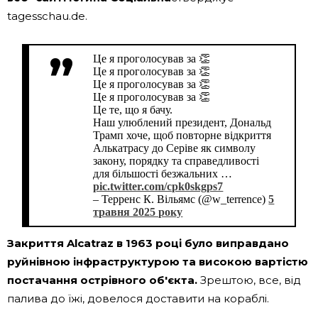
tagesschau.de.
Це я проголосував за 👏
Це я проголосував за 👏
Це я проголосував за 👏
Це я проголосував за 👏
Це те, що я бачу.
Наш улюблений президент, Дональд
Трамп хоче, щоб повторне відкриття
Алькатрасу до Серіве як символу
закону, порядку та справедливості
для більшості безжальних …
pic.twitter.com/cpk0skgps7
– Терренс К. Вільямс (@w_terrence)
5
травня 2025 року
Закриття Alcatraz в 1963 році було виправдано
руйнівною інфраструктурою та високою вартістю
постачання острівного об'єкта.
Зрештою, все, від
палива до їжі, довелося доставити на кораблі.