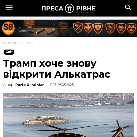
Головна
Cвіт
Cвіт
Трамп хоче знову
відкрити Алькатрас
Автор:
Pavlo Ukrainian
-
12:15, 05.05.2025