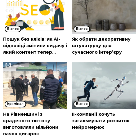
Бізнес
Бізнес
Пошук без кліків: як AI-
Як обрати декоративну
відповіді змінили видачу і
штукатурку для
який контент тепер...
сучасного інтер’єру
Кримінал
Бізнес
На Рівненщині з
ІІ-компанії хочуть
краденого тютюну
загальмувати розвиток
виготовляли мільйони
нейромереж
пачок цигарок