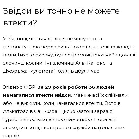
Звідси ви точно не можете
втекти?
У в'язниці, яка вважалася неминучою та
неприступною через сильні океанські течії та холодні
води Тихого океану, були отримані деякі найвідоміші
злочинці країни. Тут злочинці Аль -Капоне та
Джорджа “кулемета” Келлі відбули час.
Згідно з ФБР,
За 29 років роботи 36 людей
намагалися втекти звідси
. Майже всі їх спіймали
або не вижили, коли намагалися втекти. Острів
Алькатрас в Сан -Франциско -затоці зараз є
туристичною визначною пам'яткою. Поки він
знаходиться під контролем служби національних
парків.