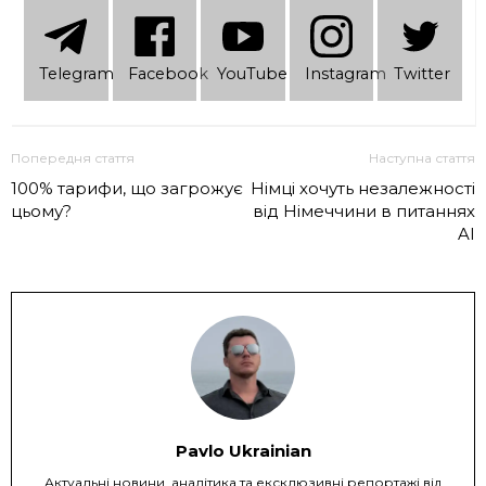
Telеgram
Facebook
YouTube
Instagram
Twitter
Попередня стаття
Наступна стаття
100% тарифи, що загрожує
Німці хочуть незалежності
цьому?
від Німеччини в питаннях
AI
Pavlo Ukrainian
Актуальні новини, аналітика та ексклюзивні репортажі від