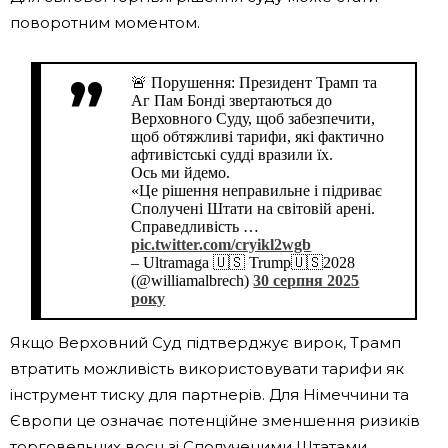
поворотним моментом.
🚨 Порушення: Президент Трамп та
Аг Пам Бонді звертаються до
Верховного Суду, щоб забезпечити,
щоб обтяжливі тарифи, які фактично
афтивістські судді вразили їх.
Ось ми йдемо.
«Це рішення неправильне і підриває
Сполучені Штати на світовій арені.
Справедливість …
pic.twitter.com/cryikl2wgb
– Ultramaga 🇺🇸 Trump🇺🇸2028
(@williamalbrech)
30 серпня 2025
року
Якщо Верховний Суд підтверджує вирок, Трамп
втратить можливість використовувати тарифи як
інструмент тиску для партнерів. Для Німеччини та
Європи це означає потенційне зменшення ризиків
торговельних воєн зі Сполученими Штатами.