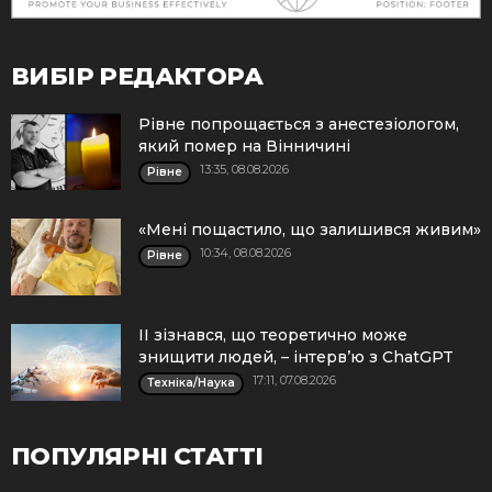
ВИБІР РЕДАКТОРА
Рівне попрощається з анестезіологом,
який помер на Вінничині
13:35, 08.08.2026
Рівне
«Мені пощастило, що залишився живим»
10:34, 08.08.2026
Рівне
ІІ зізнався, що теоретично може
знищити людей, – інтерв’ю з ChatGPT
17:11, 07.08.2026
Техніка/Наука
ПОПУЛЯРНІ СТАТТІ