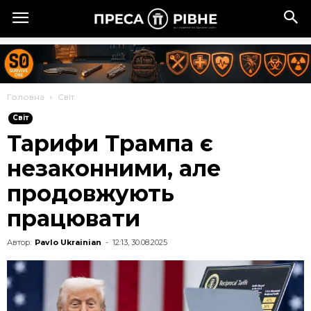
Головна
Cвіт
Cвіт
Тарифи Трампа є
незаконними, але
продовжують
працювати
Автор:
Pavlo Ukrainian
-
12:13, 30.08.2025