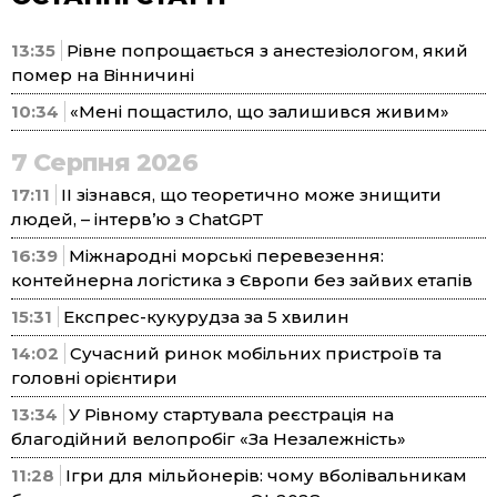
13:35
Рівне попрощається з анестезіологом, який
помер на Вінничині
10:34
«Мені пощастило, що залишився живим»
7 Серпня 2026
17:11
ІІ зізнався, що теоретично може знищити
людей, – інтерв’ю з ChatGPT
16:39
Міжнародні морські перевезення:
контейнерна логістика з Європи без зайвих етапів
15:31
Експрес-кукурудза за 5 хвилин
14:02
Сучасний ринок мобільних пристроїв та
головні орієнтири
13:34
У Рівному стартувала реєстрація на
благодійний велопробіг «За Незалежність»
11:28
Ігри для мільйонерів: чому вболівальникам