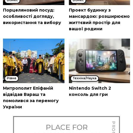
Бізнес
Бізнес
Порцеляновий посуд:
Проект будинку з
особливості догляду,
мансардою: розширюємо
використання та вибору
життєвий простір для
вашої родини
Рівне
Техніка/Наука
Митрополит Епіфаній
Nintendo Switch 2
відвідав Вараш та
консоль для гри
помолився за перемогу
України