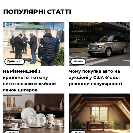
ПОПУЛЯРНІ СТАТТІ
Кримінал
Бізнес
На Рівненщині з
Чому покупка авто на
краденого тютюну
аукціоні у США б’є всі
виготовляли мільйони
рекорди популярності
пачок цигарок