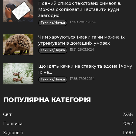
Повний список текстових символів.
Можна скопіювати і вставити куди
завгодно
17:49, 28.02.2024
Техніка/Наука
Чим харчуються їжаки та чи можна їх
утримувати в домашніх умовах
15:31, 28.03.2024
Техніка/Наука
Що їдять качки на ставку та вдома і чому
їх не...
17:38, 27.06.2024
Техніка/Наука
ПОПУЛЯРНА КАТЕГОРІЯ
Cвіт
2238
Політика
2092
Здоров'я
1490