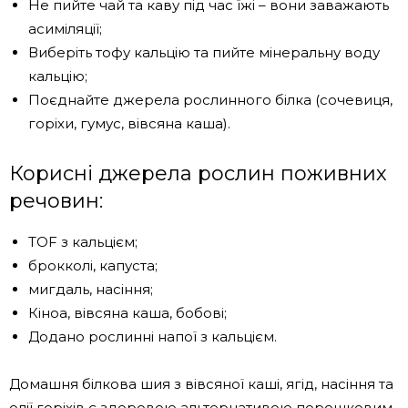
Не пийте чай та каву під час їжі – вони заважають
асиміляції;
Виберіть тофу кальцію та пийте мінеральну воду
кальцію;
Поєднайте джерела рослинного білка (сочевиця,
горіхи, гумус, вівсяна каша).
Корисні джерела рослин поживних
речовин:
TOF з кальцієм;
брокколі, капуста;
мигдаль, насіння;
Кіноа, вівсяна каша, бобові;
Додано рослинні напої з кальцієм.
Домашня білкова шия з вівсяної каші, ягід, насіння та
олії горіхів є здоровою альтернативою порошковим