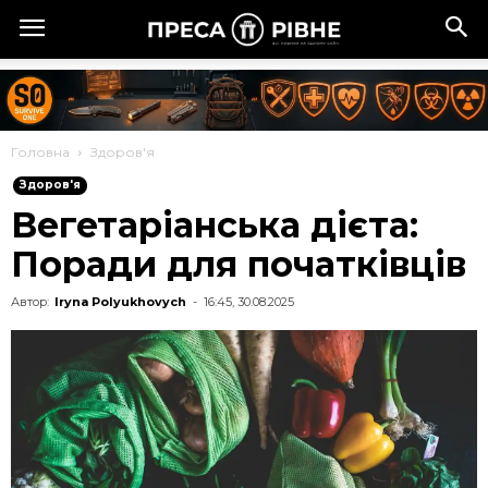
Головна
Здоров'я
Здоров'я
Вегетаріанська дієта:
Поради для початківців
Автор:
Iryna Polyukhovych
-
16:45, 30.08.2025