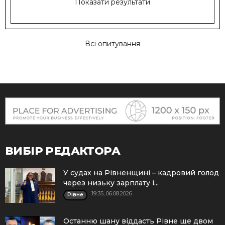
Показати результати
Всі опитування
ВИБІР РЕДАКТОРА
У судах на Рівненщині – кадровий голод
через низьку зарплату і...
19:35, 06.08.2026
Рівне
Останню шану віддасть Рівне ще двом