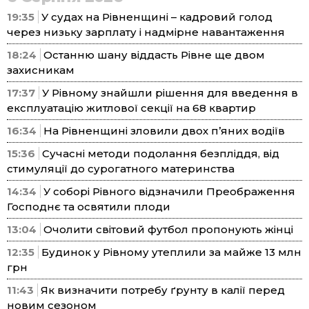
19:35
У судах на Рівненщині – кадровий голод
через низьку зарплату і надмірне навантаження
18:24
Останню шану віддасть Рівне ще двом
захисникам
17:37
У Рівному знайшли рішення для введення в
експлуатацію житлової секції на 68 квартир
16:34
На Рівненщині зловили двох п’яних водіїв
15:36
Сучасні методи подолання безпліддя, від
стимуляції до сурогатного материнства
14:34
У соборі Рівного відзначили Преображення
Господнє та освятили плоди
13:04
Очолити світовий футбол пропонують жінці
12:35
Будинок у Рівному утеплили за майже 13 млн
грн
11:43
Як визначити потребу ґрунту в калії перед
новим сезоном