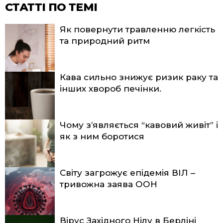
СТАТТІ ПО ТЕМІ
Як повернути травленню легкість
та природний ритм
Кава сильно знижує ризик раку та
інших хвороб печінки.
Чому з’являється “кавовий живіт” і
як з ним боротися
Світу загрожує епідемія ВІЛ –
тривожна заява ООН
Вірус Західного Нілу в Берліні