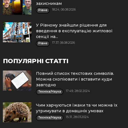
захисникам
18:24, 06.08.2026
Рівне
У Рівному знайшли рішення для
введення в експлуатацію житлової
секції на...
17:37, 06.08.2026
Рівне
ПОПУЛЯРНІ СТАТТІ
Повний список текстових символів.
Можна скопіювати і вставити куди
завгодно
17:49, 28.02.2024
Техніка/Наука
Чим харчуються їжаки та чи можна їх
утримувати в домашніх умовах
15:31, 28.03.2024
Техніка/Наука