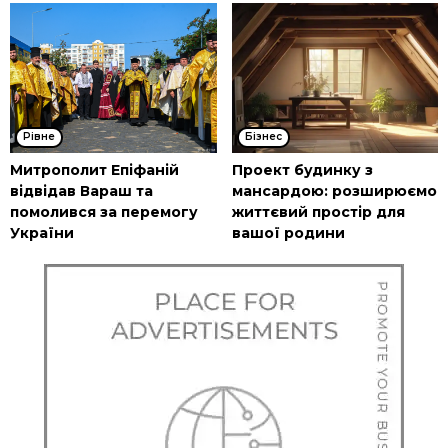
Рівне
Бізнес
Митрополит Епіфаній
Проект будинку з
відвідав Вараш та
мансардою: розширюємо
помолився за перемогу
життєвий простір для
України
вашої родини