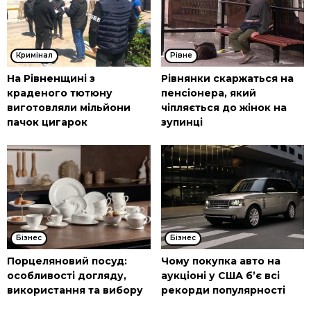
Кримінал
Рівне
На Рівненщині з
Рівнянки скаржаться на
краденого тютюну
пенсіонера, який
виготовляли мільйони
чіпляється до жінок на
пачок цигарок
зупинці
Бізнес
Бізнес
Порцеляновий посуд:
Чому покупка авто на
особливості догляду,
аукціоні у США б’є всі
використання та вибору
рекорди популярності