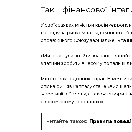
Так – фінансової інтег
У своїх заявах міністри країн «європе
нагляду за ринком та рядом інших об
справжнього Союзу заощаджень та інв
«Ми прагнули знайти збалансований к
здатний зробити внесок у подальші диск
Міністр закордонних справ Німеччини 
спілка ринків капіталу стане «вирішал
інвестиції в Європу, а також створить 
економічному зростанню».
Читайте також:
Правила поведі