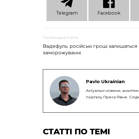
Telеgram
Facebook
Попередня стаття
Вадефуль: російські гроші залишаться 
заморожуванні
Pavlo Ukrainian
Актуальні новини, аналіти
порталу Преса Рівне. Слідк
СТАТТІ ПО ТЕМІ