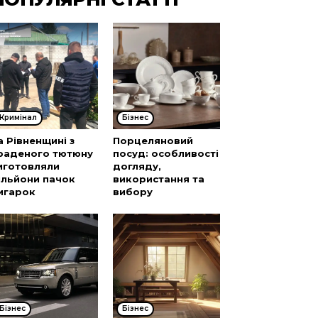
Кримінал
Бізнес
а Рівненщині з
Порцеляновий
раденого тютюну
посуд: особливості
иготовляли
догляду,
ільйони пачок
використання та
игарок
вибору
Бізнес
Бізнес