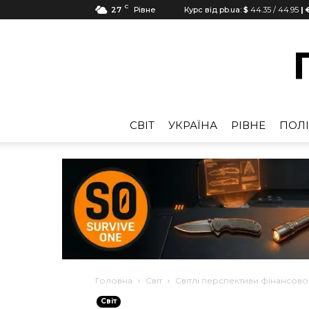
C
27
Рівне
Курс від pb.ua:
$
44.35
/
44.95
| 
CВІТ
УКРАЇНА
РІВНЕ
ПОЛІ
Головна
Cвіт
Світлі перспективи фінансової
Cвіт