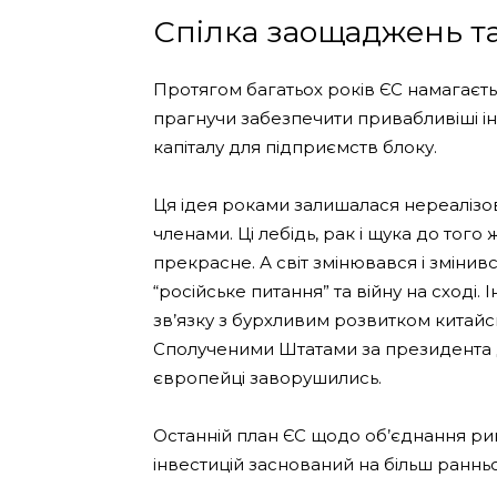
Спілка заощаджень та
Протягом багатьох років ЄС намагаєтьс
прагнучи забезпечити привабливіші ін
капіталу для підприємств блоку.
Ця ідея роками залишалася нереалізо
членами. Ці лебідь, рак і щука до того 
прекрасне. А світ змінювався і зміни
“російське питання” та війну на сході.
зв’язку з бурхливим розвитком китайс
Сполученими Штатами за президента Д
європейці заворушились.
Останній план ЄС щодо об’єднання ри
інвестицій заснований на більш ранньо