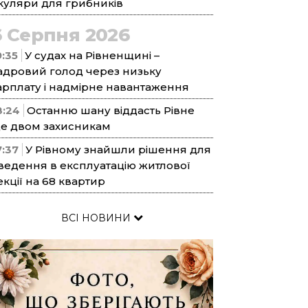
куляри для грибників
6 Серпня 2026
9:35
У судах на Рівненщині –
адровий голод через низьку
арплату і надмірне навантаження
8:24
Останню шану віддасть Рівне
е двом захисникам
7:37
У Рівному знайшли рішення для
ведення в експлуатацію житлової
екції на 68 квартир
ВСІ НОВИНИ