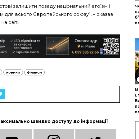
готові залишити позаду національний егоїзм і
Ч
н
м для всього Європейського союзу”, – сказав
б
а світі.
п
новини
фінанси
М
Е
В
п
п
максимально швидко доступу до інформації