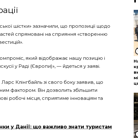
рації
йської шістки» зазначили, що пропозиції щодо
ластей спрямовані на сприяння «створенню
естицій».
омпроміс, який відображає нашу позицію і
Н
усії у Раді (Європи)», — йдеться у заяві.
к
в
м
Ларс Клінгбайль зі свого боку заявив, що
ц
ьним фактором. Він дозволить збільшити
нові робочі місця, сприятиме інноваціям та
нки у Данії: що важливо знати туристам