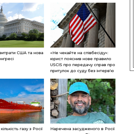
 витрати США та нова
«Не чекайте на співбесіду»:
онгресі
юрист пояснив нове правило
USCIS про передачу справ про
притулок до суду без інтерв'ю
ількість газу з Росії
Наречена засудженого в Росії