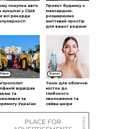
ому покупка авто
Проект будинку з
а аукціоні у США
мансардою:
’є всі рекорди
розширюємо
опулярності
життєвий простір
для вашої родини
Рівне
Бізнес
итрополит
Тонік для обличчя:
піфаній відвідав
місток до
араш та
глибокого
омолився за
зволоження та
еремогу України
сяйва шкіри