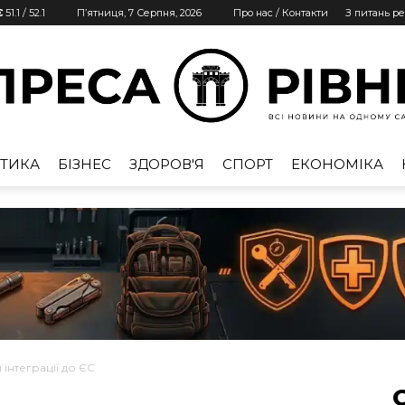
€
51.1
/
52.1
П’ятниця, 7 Серпня, 2026
Про нас / Контакти
З питань р
ТИКА
БІЗНЕС
ЗДОРОВ'Я
СПОРТ
ЕКОНОМІКА
Преса
Рівне
 інтеграції до ЄС