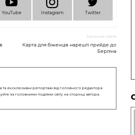
YouTube
Instagram
Twitter
Наступна стаття
в
Карта для біженців нарешті прийде до
Берліна
ка та ексклюзивні репортажі від головного редактора
уйте за головними подіями світу на сторінці автора.