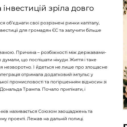
 інвестицій зріла довго
я об’єднати свої розрізнені ринки капіталу,
вестиції для громадян ЄС та залучити більше
ваною. Причина – розбіжності між державами-
ж думали, що поспішати нікуди. Життя і таке
вся незворотно. І йдеться не лише про злощасне
 Інтеграція отримала додатковий імпульс у
ької промисловості та погіршенням відносин зі
ональда Трампа. Почало припікати, і
нків називається Союзом заощаджень та
му проекті. Лежав на дальній полиці.