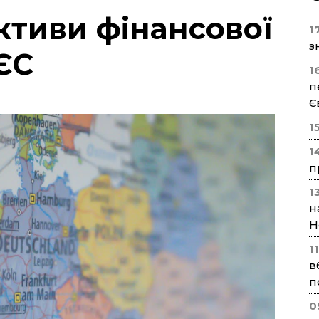
ективи фінансової
17
з
 ЄС
1
п
Є
1
1
п
1
н
Н
1
в
п
0