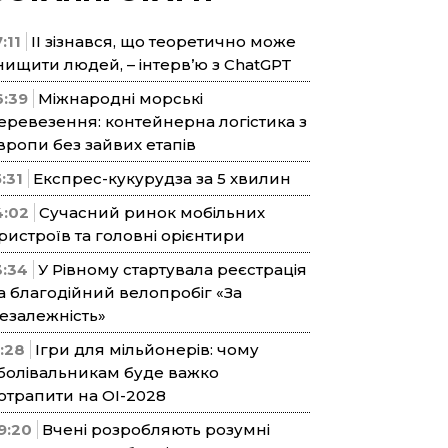
:11
ІІ зізнався, що теоретично може
нищити людей, – інтерв’ю з ChatGPT
6:39
Міжнародні морські
еревезення: контейнерна логістика з
вропи без зайвих етапів
5:31
Експрес-кукурудза за 5 хвилин
4:02
Сучасний ринок мобільних
ристроїв та головні орієнтири
3:34
У Рівному стартувала реєстрація
а благодійний велопробіг «За
езалежність»
1:28
Ігри для мільйонерів: чому
болівальникам буде важко
отрапити на ОІ-2028
9:20
Вчені розробляють розумні