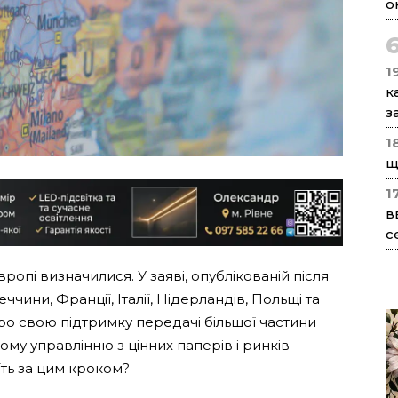
о
1
к
з
1
щ
1
в
с
ропі визначилися. У заяві, опублікованій після
меччини, Франції, Італії, Нідерландів, Польщі та
 про свою підтримку передачі більшої частини
у управлінню з цінних паперів і ринків
їть за цим кроком?