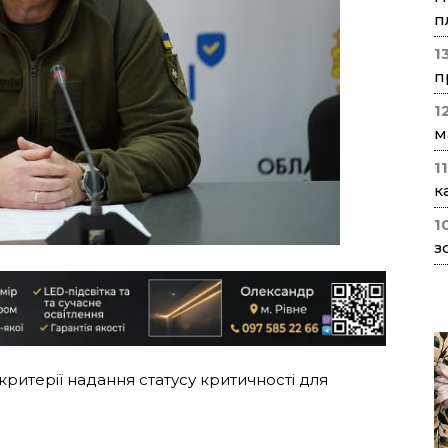
п
1
п
1
м
1
к
1
з
критерії надання статусу критичності для