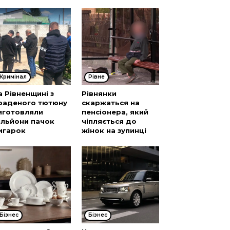
Кримінал
Рівне
а Рівненщині з
Рівнянки
раденого тютюну
скаржаться на
иготовляли
пенсіонера, який
ільйони пачок
чіпляється до
игарок
жінок на зупинці
Бізнес
Бізнес