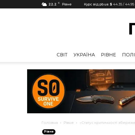
C
22.2
Рівне
Курс від pb.ua:
$
44.35
/
44.95
CВІТ
УКРАЇНА
РІВНЕ
ПОЛІ
Головна
Рівне
«Статус критичності збереж
Рівне