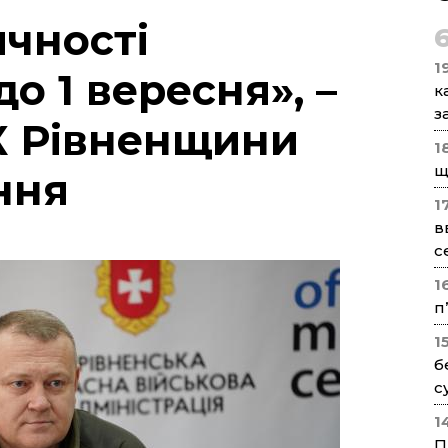
ичності
1
о 1 вересня», –
к
з
К Рівненщини
1
щ
ння
1
в
с
1
п
1
б
с
1
П