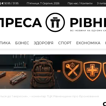
| €
50.95
/
51.95
П’ятниця, 7 Серпня, 2026
Про нас / Контакти
З пит
ТИКА
БІЗНЕС
ЗДОРОВ'Я
СПОРТ
ЕКОНОМІКА
Преса
Рівне
еться до 1 вересня», – коментар ТЦК Рівненщини про бронювання