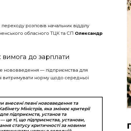
 переходу розповів начальник відділу
вненського обласного ТЦК та СП
Олександр
: вимога до зарплати
ве нововведення — підприємства для
ні витримувати норму щодо середньої
и внесені певні нововведення та
бінету Міністрів, яка змінює критерії
для підприємств, установ та
— це ті, що підприємства, установи,
мання статусу критичності за новими
витримувати норму в середній