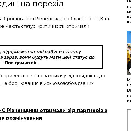
один на перехід
П
п
д
в
 та бронювання Рівненського обласного ТЦК та
в
же мають статус критичності, отримали
 підприємства, які набули статусу
а зараз, вони будуть мати цей статус до
, – Повідомив він.
об привести свої показники у відповідність до
М
инне бронювання військовозобов'язаних
Е
В
п
п
НС Рівненщини отримали від партнерів з
я розмінування