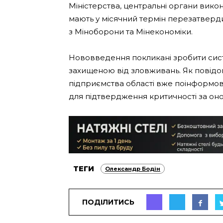
Міністерства, центральні органи викона
мають у місячний термін перезатверди
з Міноборони та Мінекономіки.
Нововведення покликані зробити сис
захищеною від зловживань. Як повідо
підприємства області вже поінформова
для підтвердження критичності за он
ТЕГИ
Олександр Бодін
ПОДІЛИТИСЬ