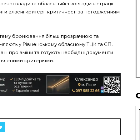
вчої влади та обласні військові адміністрації
ти власні критерії критичності за погодженням
тему бронювання більш прозрачною та
мляють у Рівненському обласному ТЦК та СП,
ні про зміни та готують необхідні документи
овленими критеріями.