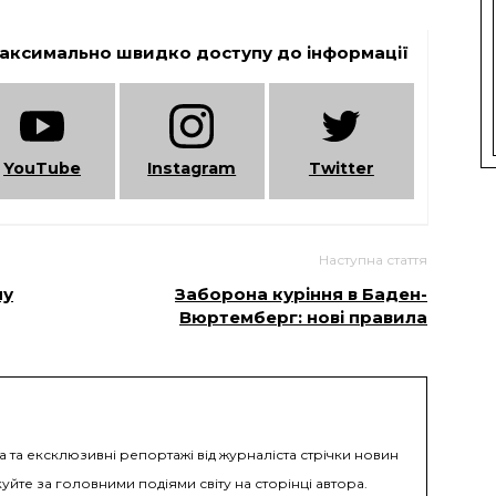
максимально швидко доступу до інформації
YouTube
Instagram
Twitter
Наступна стаття
му
Заборона куріння в Баден-
Вюртемберг: нові правила
а та ексклюзивні репортажі від журналіста стрічки новин
уйте за головними подіями світу на сторінці автора.