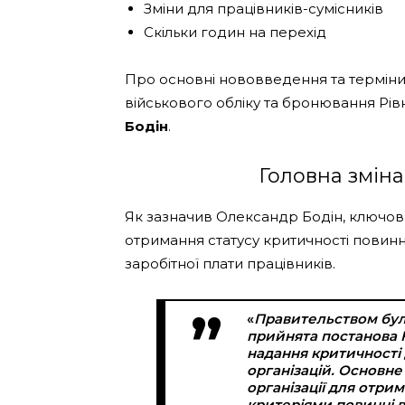
Зміни для працівників-сумісників
Скільки годин на перехід
Про основні нововведення та терміни
військового обліку та бронювання Рі
Бодін
.
Головна зміна
Як зазначив Олександр Бодін, ключо
отримання статусу критичності повин
заробітної плати працівників.
«
Правительством бул
прийнята постанова Ка
надання критичності 
організацій. Основне 
організації для отри
критеріями повинні 