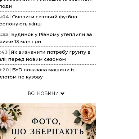
лоди
3:04
Очолити світовий футбол
ропонують жінці
2:35
Будинок у Рівному утеплили за
айже 13 млн грн
1:43
Як визначити потребу ґрунту в
алії перед новим сезоном
0:20
BYD показала машини із
олотом по кузову
ВСІ НОВИНИ