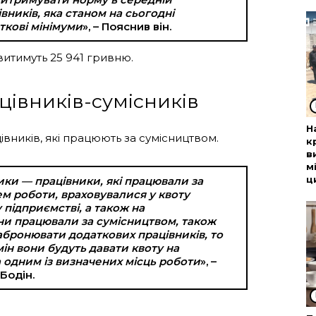
івників, яка станом на сьогодні
ткові мінімуми
», – Пояснив він.
витимуть 25 941 гривню.
цівників-сумісників
Н
ників, які працюють за сумісництвом.
к
в
м
ц
ки — працівники, які працювали за
м роботи, враховувалися у квоту
підприємстві, а також на
ни працювали за сумісництвом, також
абронювати додаткових працівників, то
мін вони будуть давати квоту на
 одним із визначених місць роботи
», –
Бодін.