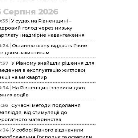
6 Серпня 2026
9:35
У судах на Рівненщині –
адровий голод через низьку
арплату і надмірне навантаження
8:24
Останню шану віддасть Рівне
е двом захисникам
7:37
У Рівному знайшли рішення для
ведення в експлуатацію житлової
екції на 68 квартир
6:34
На Рівненщині зловили двох
’яних водіїв
5:36
Сучасні методи подолання
езпліддя, від стимуляції до
урогатного материнства
4:34
У соборі Рівного відзначили
реображення Господнє та освятили