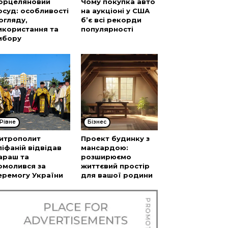
орцеляновий
Чому покупка авто
осуд: особливості
на аукціоні у США
огляду,
б’є всі рекорди
икористання та
популярності
ибору
Рівне
Бізнес
итрополит
Проект будинку з
піфаній відвідав
мансардою:
араш та
розширюємо
омолився за
життєвий простір
еремогу України
для вашої родини