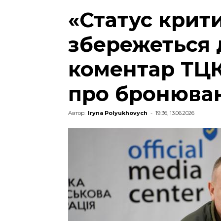
«Статус крит
збережеться д
коментар ТЦ
про бронюва
Автор:
Iryna Polyukhovych
-
19:36, 13.06.2026