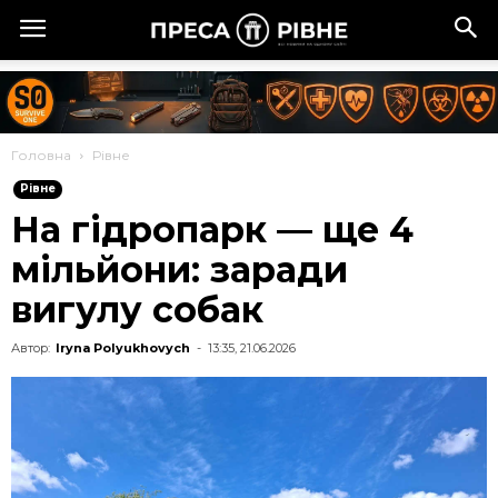
Головна
Рівне
Рівне
На гідропарк — ще 4
мільйони: заради
вигулу собак
Автор:
Iryna Polyukhovych
-
13:35, 21.06.2026