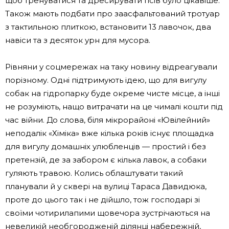
щоб тренуватися та дресирувати псів було цікавіше.
Також мають подбати про заасфальтований тротуар
з тактильною плиткою, встановити 13 лавочок, два
навіси та з десяток урн для мусора.
Рівняни у соцмережах на таку новину відреагували
порізному. Одні підтримують ідею, що для вигулу
собак на гідропарку буде окреме чисте місце, а інші
не розуміють, нащо витрачати на це чималі кошти під
час війни. До слова, біля мікрорайоні «Ювілейний»
неподалік «Хіміка» вже кілька років існує площадка
для вигулу домашніх улюбленців — простий і без
претензій, де за забором є кілька лавок, а собаки
гуляють травою. Колись облаштувати такий
планували й у сквері на вулиці Тараса Давидюка,
проте до цього так і не дійшло, тож господарі зі
своїми чотирилапими щовечора зустрічаються на
невеликій необгородженій ділянці набережній,