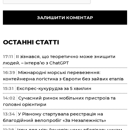
ОСТАННІ СТАТТІ
17:11
ІІ зізнався, що теоретично може знищити
людей, – інтерв’ю з ChatGPT
16:39
Міжнародні морські перевезення:
контейнерна логістика з Європи без зайвих етапів
15:31
Експрес-кукурудза за 5 хвилин
14:02
Сучасний ринок мобільних пристроїв та
головні орієнтири
13:34
У Рівному стартувала реєстрація на
благодійний велопробіг «За Незалежність»
11:28
Ігри для мільйонерів: чому вболівальникам