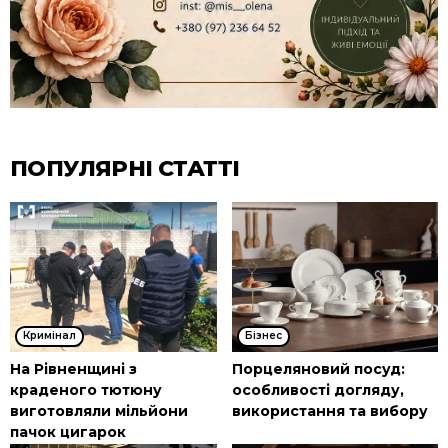
ПОПУЛЯРНІ СТАТТІ
Кримінал
Бізнес
На Рівненщині з
Порцеляновий посуд:
краденого тютюну
особливості догляду,
виготовляли мільйони
використання та вибору
пачок цигарок