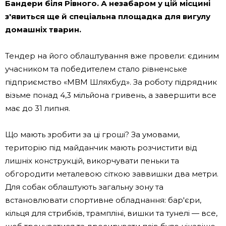
Бандери біля Рівного. А незабаром у цій місцині
з'явиться ще й спеціальна площадка для вигулу
домашніх тварин.
Тендер на його облаштування вже провели: єдиним
учасником та победителем стало рівненське
підприємство «МВМ Шляхбуд». За роботу підрядник
візьме понад 4,3 мільйона гривень, а завершити все
має до 31 липня.
Що мають зробити за ці гроші? За умовами,
територію під майданчик мають розчистити від
лишніх конструкцій, викорчувати пеньки та
обгородити металевою сіткою заввишки два метри.
Для собак облаштують загальну зону та
встановлювати спортивне обладнання: бар'єри,
кільця для стрибків, трампліні, вишки та тунелі — все,