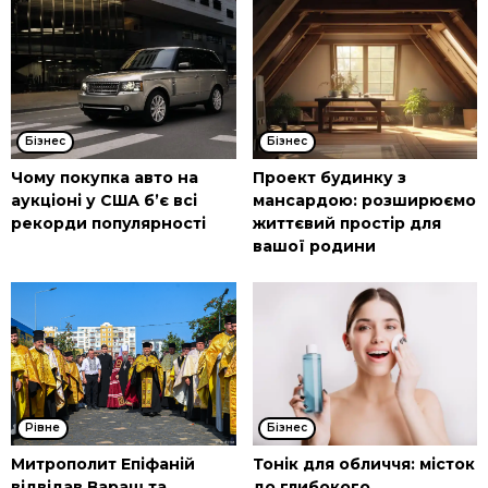
Бізнес
Бізнес
Чому покупка авто на
Проект будинку з
аукціоні у США б’є всі
мансардою: розширюємо
рекорди популярності
життєвий простір для
вашої родини
Рівне
Бізнес
Митрополит Епіфаній
Тонік для обличчя: місток
відвідав Вараш та
до глибокого