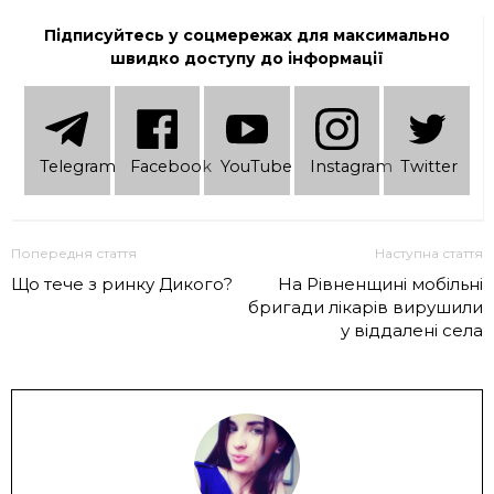
Підписуйтесь у соцмережах для максимально
швидко доступу до інформації
Telеgram
Facebook
YouTube
Instagram
Twitter
Попередня стаття
Наступна стаття
Що тече з ринку Дикого?
На Рівненщині мобільні
бригади лікарів вирушили
у віддалені села