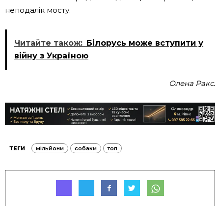
неподалік мосту.
Читайте також:
Білорусь може вступити у
війну з Україною
Олена Ракс.
ТЕГИ
мільйони
собаки
топ