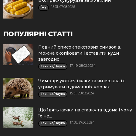
Експрес-кукурудза за 5 хвилин
15:31, 07.08.2026
Їжа
ПОПУЛЯРНІ СТАТТІ
Повний список текстових символів.
Можна скопіювати і вставити куди
завгодно
17:49, 28.02.2024
Техніка/Наука
Чим харчуються їжаки та чи можна їх
утримувати в домашніх умовах
15:31, 28.03.2024
Техніка/Наука
Що їдять качки на ставку та вдома і чому
їх не...
17:38, 27.06.2024
Техніка/Наука