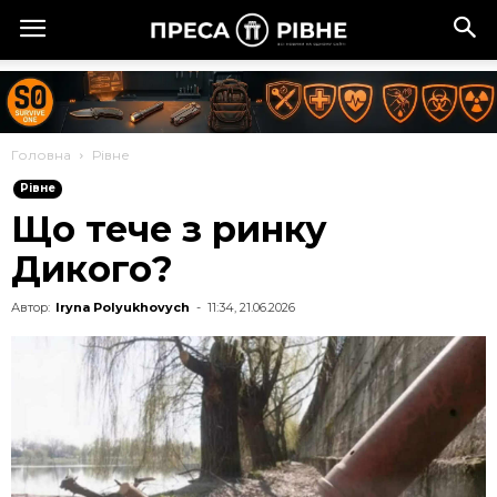
Головна
Рівне
Рівне
Що тече з ринку
Дикого?
Автор:
Iryna Polyukhovych
-
11:34, 21.06.2026