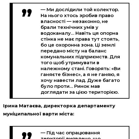
— Ми дослідили той колектор.
На нього хтось зробив право
власності — незаконно, не
брали технічних умів у
водоканалу… Навіть ця опорна
стінка не має права тут стоять,
бо це охоронна зона. Ці землі
передано місту на баланс
комунальних підприємств. Для
того щоб утримувати в
належному стані. Говорять: «Ви
ганяєте бізнес», а я не ганяю, я
хочу навести лад. Дуже багато
було проти… Ринок мав
доглядати за цією територією.
Ірина Матаєва, директорка департаменту
муніципальної варти міста:
— Під час опрацювання
території виявлено, що