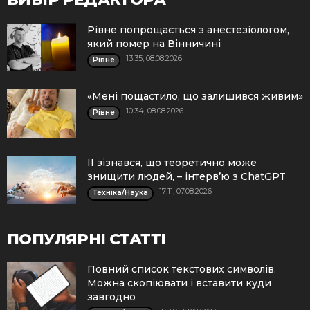
Рівне попрощається з анестезіологом,
який помер на Вінничині
13:35, 08.08.2026
Рівне
«Мені пощастило, що залишився живим»
10:34, 08.08.2026
Рівне
ІІ зізнався, що теоретично може
знищити людей, – інтерв’ю з ChatGPT
17:11, 07.08.2026
Техніка/Наука
ПОПУЛЯРНІ СТАТТІ
Повний список текстових символів.
Можна скопіювати і вставити куди
завгодно