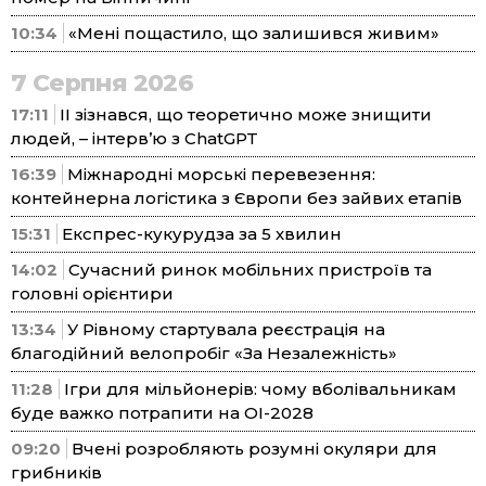
10:34
«Мені пощастило, що залишився живим»
7 Серпня 2026
17:11
ІІ зізнався, що теоретично може знищити
людей, – інтерв’ю з ChatGPT
16:39
Міжнародні морські перевезення:
контейнерна логістика з Європи без зайвих етапів
15:31
Експрес-кукурудза за 5 хвилин
14:02
Сучасний ринок мобільних пристроїв та
головні орієнтири
13:34
У Рівному стартувала реєстрація на
благодійний велопробіг «За Незалежність»
11:28
Ігри для мільйонерів: чому вболівальникам
буде важко потрапити на ОІ-2028
09:20
Вчені розробляють розумні окуляри для
грибників