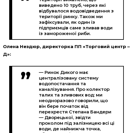
виведено 10 труб, через які
відбувалося водовідведення з
території ринку. Також ми
зафіксували, як один із
підприємців саме зливав води
із замороженої риби.
Олена Нездюр, директорка ПП «Торговий центр –
Д»:
— Ринок Дикого має
централізовану систему
водопостачання та
каналізування. Про колектор
талих та зливових вод: ми
неодноразово говорили, що
він бере початок від
перехрестя Степана Бандери
— Дворецької, звідти
проколом під залізницею всі ці
води, де найнижча точка,