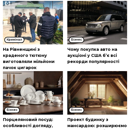
Кримінал
Бізнес
На Рівненщині з
Чому покупка авто на
краденого тютюну
аукціоні у США б’є всі
виготовляли мільйони
рекорди популярності
пачок цигарок
Бізнес
Бізнес
Порцеляновий посуд:
Проект будинку з
особливості догляду,
мансардою: розширюємо