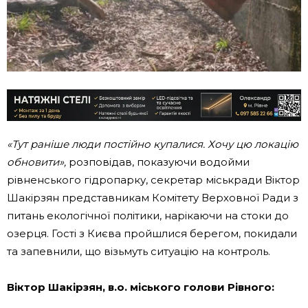
«Тут раніше люди постійно купалися. Хочу цю локацію
обновити»,
розповідав, показуючи водойми
рівненського гідропарку, секретар міськради Віктор
Шакірзян представникам Комітету Верховної Ради з
питань екологічної політики, нарікаючи на стоки до
озерця. Гості з Києва пройшлися берегом, покидали
та запевнили, що візьмуть ситуацію на контроль.
Віктор Шакірзян, в.о. міського голови Рівного: