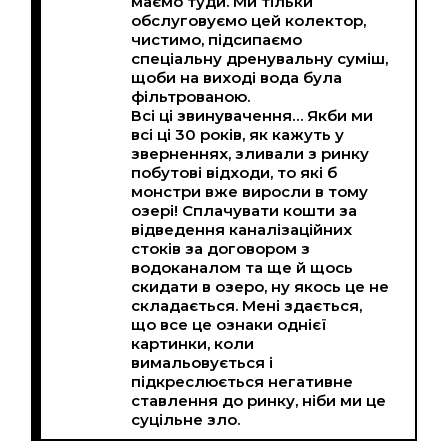
маємо туди. Ми тільки
обслуговуємо цей колектор,
чистимо, підсипаємо
спеціальну дренувальну суміш,
щоби на виході вода була
фільтрованою.
Всі ці звинувачення… Якби ми
всі ці 30 років, як кажуть у
зверненнях, зливали з ринку
побутові відходи, то які б
монстри вже виросли в тому
озері! Сплачувати кошти за
відведення каналізаційних
стоків за договором з
водоканалом та ще й щось
скидати в озеро, ну якось це не
складається. Мені здається,
що все це ознаки однієї
картинки, коли
вимальовується і
підкреслюється негативне
ставлення до ринку, ніби ми це
суцільне зло.