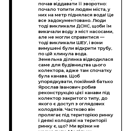
почав віддавати її зворотно:
почало топити людям міста, у
них на метр піднялася вода! Це
все задокументовано. Люди
тоді викликали ДСНС, щоби їм
викачали воду з міст насосами,
але не могли справитися —
тоді викликали ШЕУ, і вони
вимушені були відкрити трубу,
по цій хлинула вода.
Земельна ділянка відводилася
саме для будівництва цього
колектора, адже там спочатку
була канава. Щоб
упорядкувати, покійний батько
Ярослав Іванович робив
реконструкцію цієї канави під
колектор закритого типу, до
якого є доступ з оглядових
колодязів. Частково він
пролягає під територією ринку
і деякі колодязі на території
ринку є, що? Ми врізки не