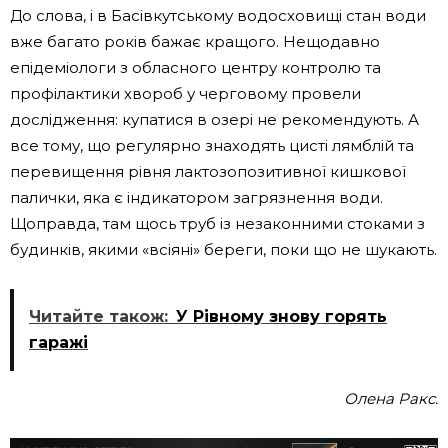
До слова, і в Басівкутському водосховищі стан води
вже багато років бажає кращого. Нещодавно
епідеміологи з обласного центру контролю та
профілактики хвороб у черговому провели
дослідження: купатися в озері не рекомендують. А
все тому, що регулярно знаходять цисті лямблій та
перевищення рівня лактозопозитивної кишкової
палички, яка є індикатором загрязнення води.
Щоправда, там щось труб із незаконними стоками з
будинків, якими «всіяні» береги, поки що не шукають.
Читайте також:
У Рівному знову горять
гаражі
Олена Ракс.