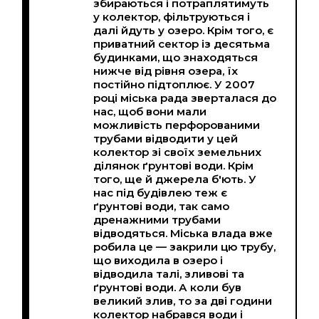
збираються і потраплятимуть
у колектор, фільтруються і
далі йдуть у озеро. Крім того, є
приватний сектор із десятьма
будинками, що знаходяться
нижче від рівня озера, їх
постійно підтоплює. У 2007
році міська рада зверталася до
нас, щоб вони мали
можливість перфорованими
трубами відводити у цей
колектор зі своїх земельних
ділянок ґрунтові води. Крім
того, ще й джерела б'ють. У
нас під будівлею теж є
ґрунтові води, так само
дренажними трубами
відводяться. Міська влада вже
робила це — закрили цю трубу,
що виходила в озеро і
відводила талі, зливові та
ґрунтові води. А коли був
великий злив, то за дві години
колектор набрався води і