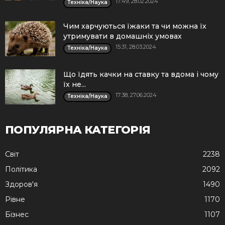
17:49, 28.02.2024
Техніка/Наука
Чим харчуються їжаки та чи можна їх
утримувати в домашніх умовах
15:31, 28.03.2024
Техніка/Наука
Що їдять качки на ставку та вдома і чому
їх не...
17:38, 27.06.2024
Техніка/Наука
ПОПУЛЯРНА КАТЕГОРІЯ
Cвіт
2238
Політика
2092
Здоров'я
1490
Рівне
1170
Бізнес
1107