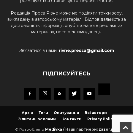
розміщуються стокові фото Deposit Photos.
Редакція Преса Рівне може не поділяти точки зору,
викладену в авторському матеріалі. Відповідальність за
достовірність інформації, опублікованої в рекламних
матеріалах, несе рекламодавець.
Зв'язатися з нами:
rivne.pressa@gmail.com
ПІДПИСУЙТЕСЬ
Архів
Теги
Опитування
Всі автори
З питань реклами
Контакти
Privacy Policy
© Розроблено
Mediyka
/ Наші партнери:
zazor.net