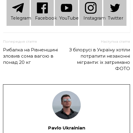
Telеgram
Facebook
YouTube
Instagram
Twitter
Попередня стаття
Наступна стаття
Рибалка на Рівненщині
З білорусі в Україну хотіли
зловив сома вагою в
потрапити незаконні
понад 20 кг
мігранти: їх затримано
ФОТО
Pavlo Ukrainian