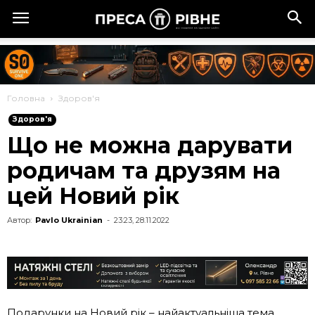
Головна
Здоров'я
Здоров'я
Що не можна дарувати
родичам та друзям на
цей Новий рік
Автор:
Pavlo Ukrainian
-
23:23, 28.11.2022
Подарунки на Новий рік – найактуальніша тема