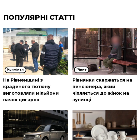
ПОПУЛЯРНІ СТАТТІ
Кримінал
Рівне
На Рівненщині з
Рівнянки скаржаться на
краденого тютюну
пенсіонера, який
виготовляли мільйони
чіпляється до жінок на
пачок цигарок
зупинці