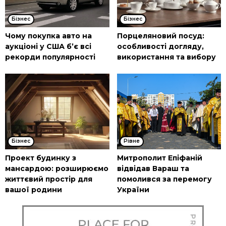
Бізнес
Бізнес
Чому покупка авто на
Порцеляновий посуд:
аукціоні у США б’є всі
особливості догляду,
рекорди популярності
використання та вибору
Бізнес
Рівне
Проект будинку з
Митрополит Епіфаній
мансардою: розширюємо
відвідав Вараш та
життєвий простір для
помолився за перемогу
вашої родини
України